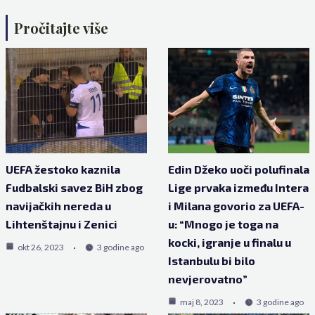
Pročitajte više
UEFA žestoko kaznila
Edin Džeko uoči polufinala
Fudbalski savez BiH zbog
Lige prvaka između Intera
navijačkih nereda u
i Milana govorio za UEFA-
Lihtenštajnu i Zenici
u: “Mnogo je toga na
kocki, igranje u finalu u
okt 26, 2023
3 godine ago
Istanbulu bi bilo
nevjerovatno”
maj 8, 2023
3 godine ago