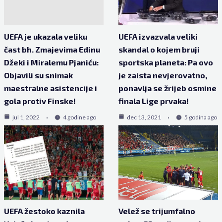
UEFA je ukazala veliku
UEFA izvazvala veliki
čast bh. Zmajevima Edinu
skandal o kojem bruji
Džeki i Miralemu Pjaniću:
sportska planeta: Pa ovo
Objavili su snimak
je zaista nevjerovatno,
maestralne asistencije i
ponavlja se žrijeb osmine
gola protiv Finske!
finala Lige prvaka!
jul 1, 2022
4 godine ago
dec 13, 2021
5 godina ago
UEFA žestoko kaznila
Velež se trijumfalno