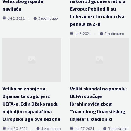
Velež zbog ispada
nakon 33 godine vratio u
navijača
Evropu: Pobijedili su
Coleraine i to nakon dva
okt 2, 2021
5 godina ago
penala sa 2-1!
jul 8, 2021
5 godina ago
Veliko priznanje za
Veliki skandal na pomolu:
Dijamanta stiglo je iz
UEFA istražuje
UEFA-e: Edin Džeko među
Ibrahimovića zbog
najboljim napadačima
‘”navodnog finansijskog
Europske lige ove sezone
udjela” u kladionici
maj 30, 2021
5 godina ago
apr 27, 2021
5 godina ago