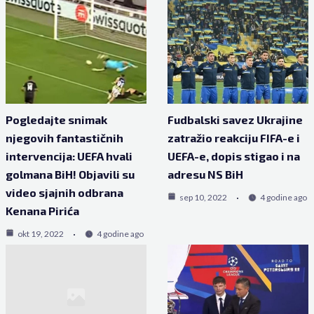
Pogledajte snimak
Fudbalski savez Ukrajine
njegovih fantastičnih
zatražio reakciju FIFA-e i
intervencija: UEFA hvali
UEFA-e, dopis stigao i na
golmana BiH! Objavili su
adresu NS BiH
video sjajnih odbrana
sep 10, 2022
4 godine ago
Kenana Pirića
okt 19, 2022
4 godine ago