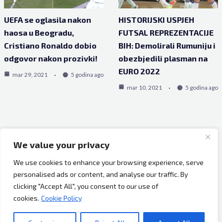
UEFA se oglasila nakon
HISTORIJSKI USPJEH
haosa u Beogradu,
FUTSAL REPREZENTACIJE
Cristiano Ronaldo dobio
BIH: Demolirali Rumuniju i
odgovor nakon prozivki!
obezbjedili plasman na
EURO 2022
mar 29, 2021
5 godina ago
mar 10, 2021
5 godina ago
We value your privacy
Copyright © 2026 Bh Dijaspora.
We use cookies to enhance your browsing experience, serve
O nama
personalised ads or content, and analyse our traffic. By
Marketing
clicking "Accept All", you consent to our use of
Uslovi korištenja
cookies.
Cookie Policy
Impressum
Kontakt