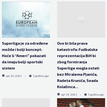
Superliga je za određene
Ovo bi bila prava
možda i bolji koncept:
katastrofa: Fudbalska
Hoće li “Ameri” pokazati
reprezentacija BiH bi
da imaju bolji sportski
zbog formiranja
sistem
Superlige mogla ostati
bez Miralema Pjanića,
apr 20, 2021
5 godina ago
Radeta Krunića, Seada
Kolašinca…
apr 19, 2021
5 godina ago