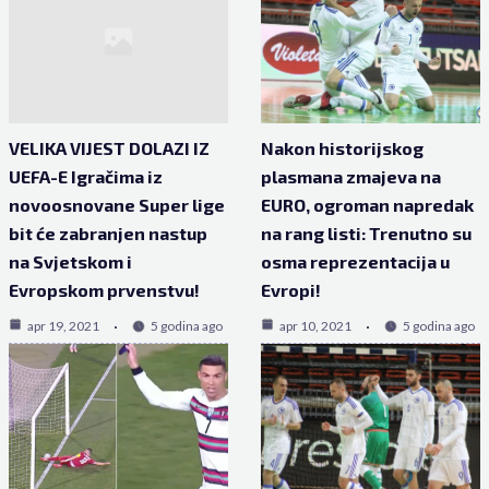
VELIKA VIJEST DOLAZI IZ
Nakon historijskog
UEFA-E Igračima iz
plasmana zmajeva na
novoosnovane Super lige
EURO, ogroman napredak
bit će zabranjen nastup
na rang listi: Trenutno su
na Svjetskom i
osma reprezentacija u
Evropskom prvenstvu!
Evropi!
apr 19, 2021
5 godina ago
apr 10, 2021
5 godina ago