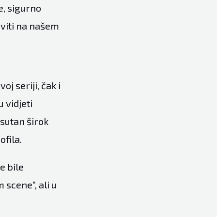
, sigurno
taviti na našem
oj seriji, čak i
u vidjeti
isutan širok
ofila.
e bile
scene”, ali u