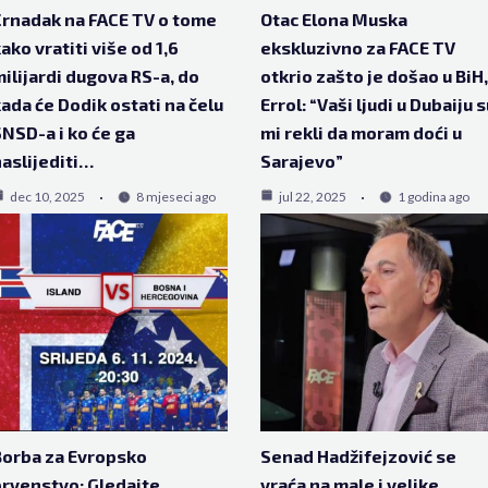
rnadak na FACE TV o tome
Otac Elona Muska
ako vratiti više od 1,6
ekskluzivno za FACE TV
ilijardi dugova RS-a, do
otkrio zašto je došao u BiH,
ada će Dodik ostati na čelu
Errol: “Vaši ljudi u Dubaiju 
NSD-a i ko će ga
mi rekli da moram doći u
aslijediti…
Sarajevo”
dec 10, 2025
8 mjeseci ago
jul 22, 2025
1 godina ago
orba za Evropsko
Senad Hadžifejzović se
rvenstvo: Gledajte
vraća na male i velike