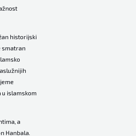
važnost
žan historijski
je smatran
islamsko
aslužnijih
rijeme
ra u islamskom
ntima, a
bn Hanbala.