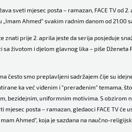
žava sveti mjesec posta – ramazan, FACE TV od 2. 
iju „Imam Ahmed“ svakim radnim danom od 21:00 sa
e znati prije 2. aprila jeste da serija posjeduje sna
i sa životom i djelom glavnog lika – piše Dženeta
a često smo preplavljeni sadržajem čije su idejne
ntirane ka već viđenim i “prerađenim” temama, što
kim, bezidejnim, uniformnim motivima. S obzirom n
eti mjesec posta – ramazan, gledaoci FACE TV će 
u “Imam Ahmed”, koja je sazdana na naučno-religijs