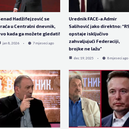
enad Hadžifejzović se
Urednik FACE-a Admir
raća u Centralni dnevnik,
Salihović jako direktno: “R
vo kada ga možete gledati!
opstaje isključivo
zahvaljujući Federaciji,
jan 8, 2026
7 mjeseci ago
brojke ne lažu”
dec 19, 2025
8 mjeseci ago