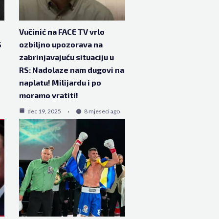
Vučinić na FACE TV vrlo
S
ozbiljno upozorava na
zabrinjavajuću situaciju u
RS: Nadolaze nam dugovi na
naplatu! Milijardu i po
moramo vratiti!
dec 19, 2025
8 mjeseci ago