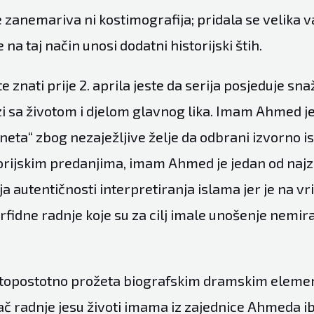
e zanemariva ni kostimografija; pridala se velika 
 na taj način unosi dodatni historijski štih.
e znati prije 2. aprila jeste da serija posjeduje sna
zi sa životom i djelom glavnog lika. Imam Ahmed 
eta“ zbog nezaježljive želje da odbrani izvorno 
torijskim predanjima, imam Ahmed je jedan od najz
 autentičnosti interpretiranja islama jer je na v
fidne radnje koje su za cilj imale unošenje nemi
 stopostotno prožeta biografskim dramskim eleme
ač radnje jesu životi imama iz zajednice Ahmeda i