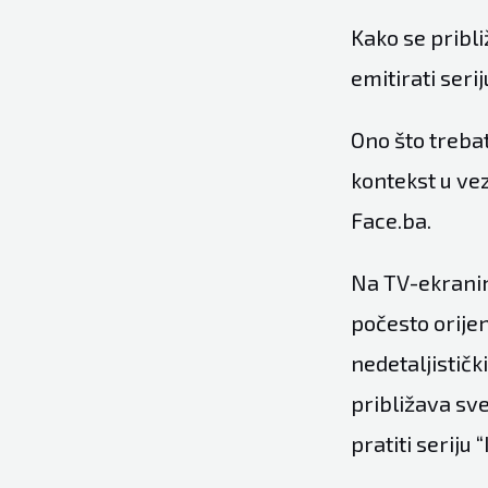
Kako se pribli
emitirati ser
Ono što trebat
kontekst u vez
Face.ba.
Na TV-ekranim
počesto orije
nedetaljistič
približava sv
pratiti serij