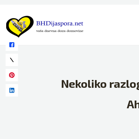
Skip
to
content
Nekoliko razlog
Ah