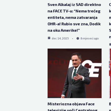
Sven Alkalaj iz SAD direktno
C
na FACE TV-u: “Nema trećeg
k
entiteta, nema zatvaranja
m
OHR-a! Rubio sve zna, Dodik
k
na oku Amerike!”
S
n
dec 14, 2025
8 mjeseci ago
Misteriozna objava Face
B
televizije uoči Centralnog
p