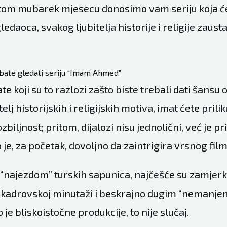
tom mubarek mjesecu donosimo vam seriju koja će
edaoca, svakog ljubitelja historije i religije zaus
ebate gledati seriju “Imam Ahmed”
te koji su to razlozi zašto biste trebali dati šansu ov
telj historijskih i religijskih motiva, imat ćete prilik
zbiljnost; pritom, dijalozi nisu jednolični, već je pr
o je, za početak, dovoljno da zaintrigira vrsnog film
u, “najezdom” turskih sapunica, najčešće su zamjerk
kadrovskoj minutaži i beskrajno dugim “nemanjem 
ko je bliskoistočne produkcije, to nije slučaj.