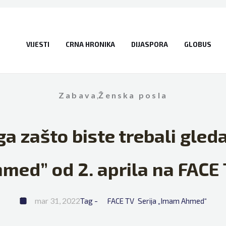
VIJESTI
CRNA HRONIKA
DIJASPORA
GLOBUS
Zabava
,
Ženska posla
a zašto biste trebali gled
med” od 2. aprila na FACE
mar 31, 2022
Tag - 
FACE TV
Serija „Imam Ahmed“