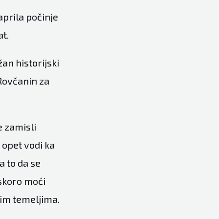
aprila počinje
t.
žan historijski
 Rovčanin za
 zamisli
 opet vodi ka
a to da se
uskoro moći
kim temeljima.