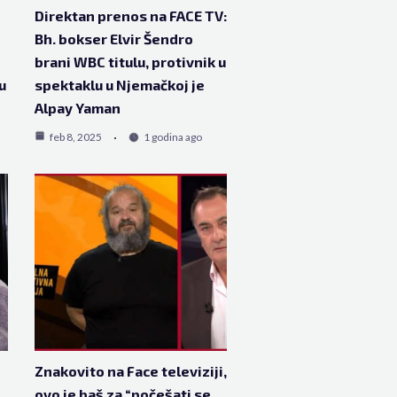
Direktan prenos na FACE TV:
Bh. bokser Elvir Šendro
brani WBC titulu, protivnik u
su
spektaklu u Njemačkoj je
Alpay Yaman
feb 8, 2025
1 godina ago
Znakovito na Face televiziji,
ovo je baš za “počešati se