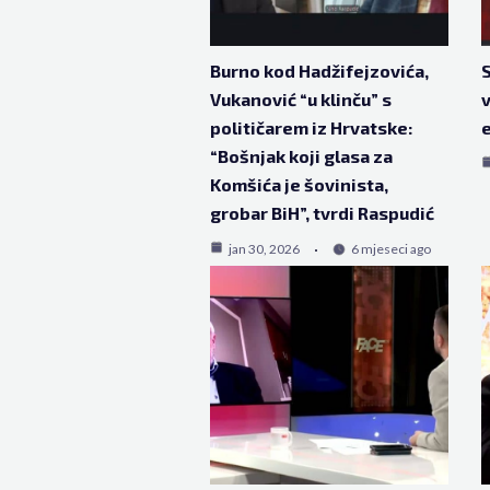
Burno kod Hadžifejzovića,
S
Vukanović “u klinču” s
v
političarem iz Hrvatske:
e
“Bošnjak koji glasa za
Komšića je šovinista,
grobar BiH”, tvrdi Raspudić
jan 30, 2026
6 mjeseci ago