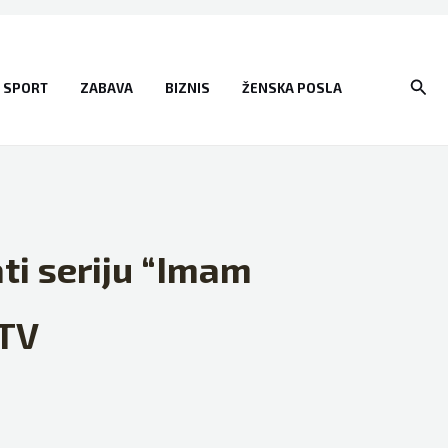
Sear
SPORT
ZABAVA
BIZNIS
ŽENSKA POSLA
ati seriju “Imam
 TV