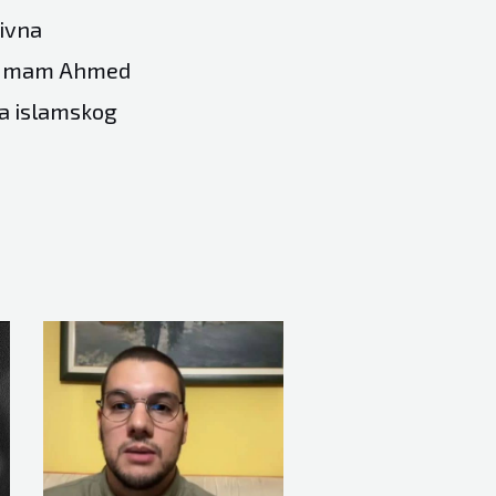
tivna
e… Imam Ahmed
ima islamskog