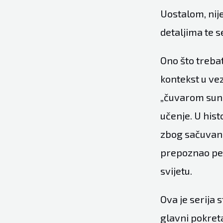
Uostalom, nij
detaljima te se
Ono što trebat
kontekst u ve
„čuvarom sunn
učenje. U his
zbog sačuvanja
prepoznao per
svijetu.
Ova je serija
glavni pokret