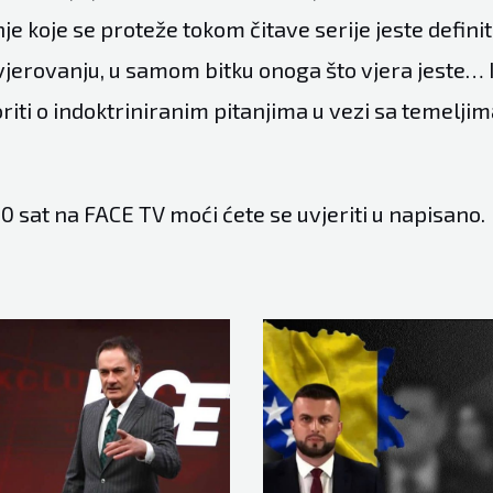
je koje se proteže tokom čitave serije jeste defini
vjerovanju, u samom bitku onoga što vjera jest
oriti o indoktriniranim pitanjima u vezi sa temelj
:00 sat na FACE TV moći ćete se uvjeriti u napisano.