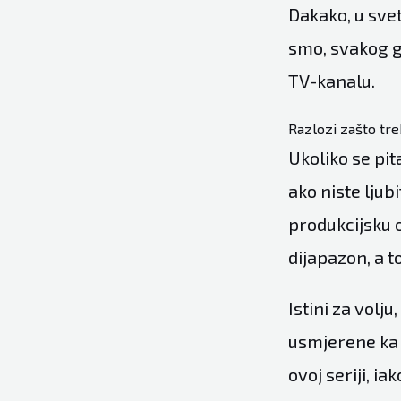
Dakako, u sve
smo, svakog gl
TV-kanalu.
Razlozi zašto tr
Ukoliko se pita
ako niste ljubi
produkcijsku o
dijapazon, a t
Istini za volj
usmjerene ka 
ovoj seriji, ia