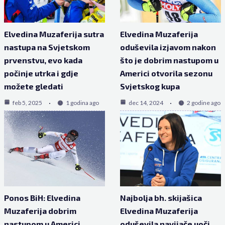
Elvedina Muzaferija sutra
Elvedina Muzaferija
nastupa na Svjetskom
oduševila izjavom nakon
prvenstvu, evo kada
što je dobrim nastupom u
počinje utrka i gdje
Americi otvorila sezonu
možete gledati
Svjetskog kupa
feb 5, 2025
1 godina ago
dec 14, 2024
2 godine ago
Ponos BiH: Elvedina
Najbolja bh. skijašica
Muzaferija dobrim
Elvedina Muzaferija
nastupom u Americi
oduševila navijače uoči