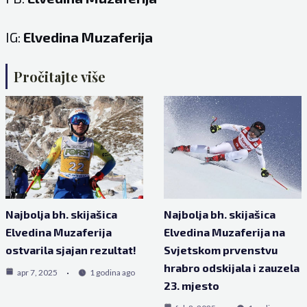
IG:
Elvedina Muzaferija
Pročitajte više
Najbolja bh. skijašica
Najbolja bh. skijašica
Elvedina Muzaferija
Elvedina Muzaferija na
ostvarila sjajan rezultat!
Svjetskom prvenstvu
hrabro odskijala i zauzela
apr 7, 2025
1 godina ago
23. mjesto