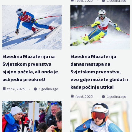
feb 8, 2025
1 godina ago
Elvedina Muzaferija na
Elvedina Muzaferija
Svjetskom prvenstvu
danas nastupa na
sjajno počela, ali onda je
Svjetskom prvenstvu,
uslijedio preokret!
evo gdje možete gledati i
kada počinje utrka!
feb 6, 2025
1 godina ago
feb 6, 2025
1 godina ago