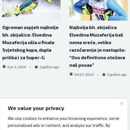
Ogroman uspjeh najbolje
Najbolja bh. skijašica
bh. skijašice: Elvedina
Elvedina Muzaferija baš
Muzaferija ušla u finale
nema sreće, veliko
Svjetskog kupa, dupla
razočarenje je nastupilo:
prilika i za Super-G
“Ovo definitivno otežava
naš posao”
mar 1, 2024
2 godine ago
feb 25, 2024
2 godine ago
We value your privacy
Copyright © 2026 Bh Dijaspora.
We use cookies to enhance your browsing experience, serve
O nama
personalised ads or content, and analyse our traffic. By
Marketing