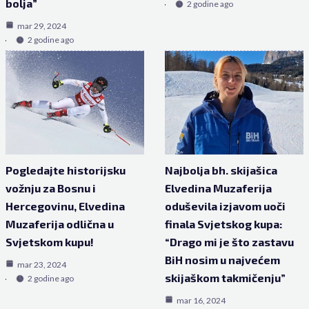
bolja”
2 godine ago
mar 29, 2024
2 godine ago
Pogledajte historijsku
Najbolja bh. skijašica
vožnju za Bosnu i
Elvedina Muzaferija
Hercegovinu, Elvedina
oduševila izjavom uoči
Muzaferija odlična u
finala Svjetskog kupa:
Svjetskom kupu!
“Drago mi je što zastavu
BiH nosim u najvećem
mar 23, 2024
skijaškom takmičenju”
2 godine ago
mar 16, 2024