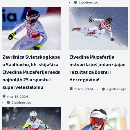
2 godine ago
Završnica Svjetskog kupa
Elvedina Muzaferija
u Saalbachu, bh. skijašica
ostvarila još jedan sjajan
Elvedina Muzaferija među
rezultat za Bosnu i
najboljih 25 u spustu i
Hercegovinu!
superveleslalomu
mar 3, 2024
2 godine ago
mar 16, 2024
2 godine ago