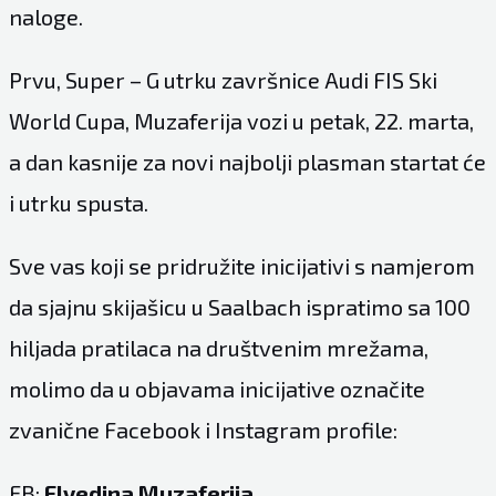
naloge.
Prvu, Super – G utrku završnice Audi FIS Ski
World Cupa, Muzaferija vozi u petak, 22. marta,
a dan kasnije za novi najbolji plasman startat će
i utrku spusta.
Sve vas koji se pridružite inicijativi s namjerom
da sjajnu skijašicu u Saalbach ispratimo sa 100
hiljada pratilaca na društvenim mrežama,
molimo da u objavama inicijative označite
zvanične Facebook i Instagram profile:
FB:
Elvedina Muzaferija