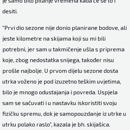
je samo bilo pitanje vremena kada će se to i
desiti.
“Prvi dio sezone nije donio planirane bodove, ali
jeste kilometre na skijama koji su mi bili
potrebni, jer sam u takmičenje ušla s priprema
koje, zbog nedostatka snijega, također nisu
prošle najbolje. U prvom dijelu sezone dosta
utrka voženo je pod izuzetno teškim uvjetima,
bilo je mnogo odustajanja i povreda. Uspjela
sam se sačuvati i u nastavku iskoristiti svoju
fizičku spremu, dok je samopouzdanje iz utrke u
utrku polako raslo”, kazala je bh. skijašica.