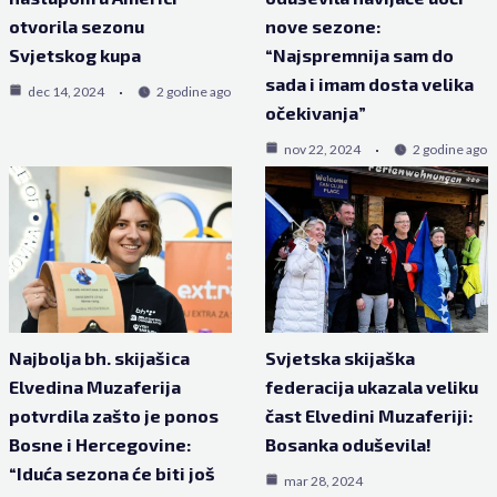
otvorila sezonu
nove sezone:
Svjetskog kupa
“Najspremnija sam do
sada i imam dosta velika
dec 14, 2024
2 godine ago
očekivanja”
nov 22, 2024
2 godine ago
Najbolja bh. skijašica
Svjetska skijaška
Elvedina Muzaferija
federacija ukazala veliku
potvrdila zašto je ponos
čast Elvedini Muzaferiji:
Bosne i Hercegovine:
Bosanka oduševila!
“Iduća sezona će biti još
mar 28, 2024