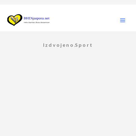
Skip
to
content
Izdvojeno
Sport
,