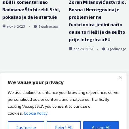
s BiH i komentarisao
Zoran Milanović ustvrdio:
Radmana: Što bi rekli Srbi,
Bosna i Hercegovina je
pokušao je da je startuje
problem jer ne
funkcionira, jedini način
nov 6, 2023
3 godine ago
da se to riješi je da se što
prije integrira u EU
sep 28, 2023
3 godine ago
We value your privacy
Copyright © 2026 Bh Dijaspora.
We use cookies to enhance your browsing experience, serve
O nama
personalised ads or content, and analyse our traffic. By
Marketing
clicking "Accept All", you consent to our use of
Uslovi korištenja
cookies.
Cookie Policy
Impressum
Kontakt
Customise
Reject All
Accept All