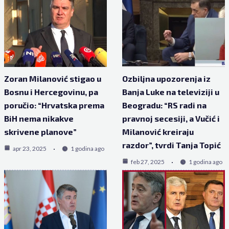
Zoran Milanović stigao u
Ozbiljna upozorenja iz
Bosnu i Hercegovinu, pa
Banja Luke na televiziji u
poručio: “Hrvatska prema
Beogradu: “RS radi na
BiH nema nikakve
pravnoj secesiji, a Vučić i
skrivene planove”
Milanović kreiraju
razdor”, tvrdi Tanja Topić
apr 23, 2025
1 godina ago
feb 27, 2025
1 godina ago