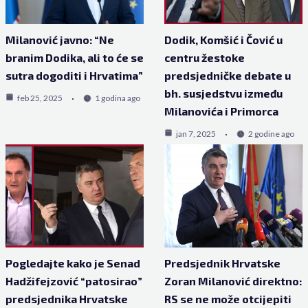
Milanović javno: “Ne
Dodik, Komšić i Čović u
branim Dodika, ali to će se
centru žestoke
sutra dogoditi i Hrvatima”
predsjedničke debate u
bh. susjedstvu između
feb 25, 2025
1 godina ago
Milanovića i Primorca
jan 7, 2025
2 godine ago
Pogledajte kako je Senad
Predsjednik Hrvatske
Hadžifejzović “patosirao”
Zoran Milanović direktno:
predsjednika Hrvatske
RS se ne može otcijepiti