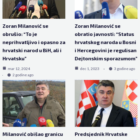
Zoran Milanović se
Zoran Milanović se
obrušio: “To je
obratio javnosti: “Status
neprihvatljivo i opasno za
hrvatskog naroda u Bosni
hrvatski narod u BiH, ali i
i Hercegovini je regulisan
Hrvatsku”
Dejtonskim sporazumom”
mar 12, 2024
dec 1, 2023
3 godine ago
2 godine ago
Milanović obišao granicu
Predsjednik Hrvatske