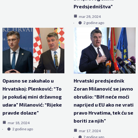
Predsjedništva”
mar 28, 2024
2 godine ago
Opasno se zakuhalo u
Hrvatski predsjednik
Hrvatskoj: Plenković: “To
Zoran Milanović se javno
je pokušaj mini državnog
obrušio: “BiH neće moći
udara” Milanović: “Rijeke
naprijed u EU ako ne vrati
pravde dolaze”
pravo Hrvatima, tek ću se
boriti za njih”
mar 18, 2024
2 godine ago
mar 17, 2024
2 godine ago