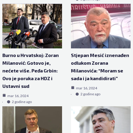
Burno u Hrvatskoj: Zoran
Stjepan Mesić iznenađen
Milanović: Gotovo je,
odlukom Zorana
nećete više. Peđa Grbin:
Milanovića: “Moram se
Ovo je poruka za HDZ i
sada i ja kandidirati”
Ustavni sud
mar 16, 2024
2 godine ago
mar 16, 2024
2 godine ago