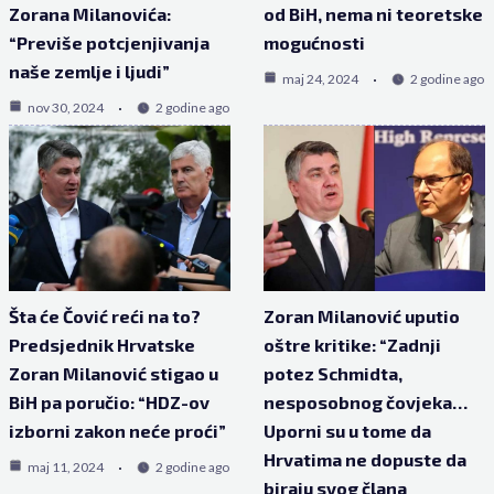
Zorana Milanovića:
od BiH, nema ni teoretske
“Previše potcjenjivanja
mogućnosti
naše zemlje i ljudi”
maj 24, 2024
2 godine ago
nov 30, 2024
2 godine ago
Šta će Čović reći na to?
Zoran Milanović uputio
Predsjednik Hrvatske
oštre kritike: “Zadnji
Zoran Milanović stigao u
potez Schmidta,
BiH pa poručio: “HDZ-ov
nesposobnog čovjeka…
izborni zakon neće proći”
Uporni su u tome da
Hrvatima ne dopuste da
maj 11, 2024
2 godine ago
biraju svog člana