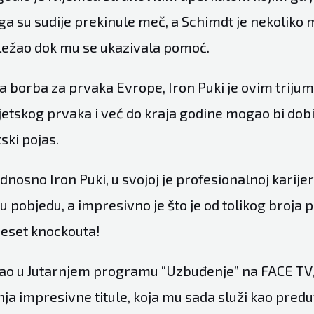
ga su sudije prekinule meč, a Schimdt je nekoliko 
ežao dok mu se ukazivala pomoć.
ila borba za prvaka Evrope, Iron Puki je ovim trij
jetskog prvaka i već do kraja godine mogao bi dobit
ski pojas.
dnosno Iron Puki, u svojoj je profesionalnoj karije
 pobjedu, a impresivno je što je od tolikog broja 
eset knockouta!
vao u Jutarnjem programu “Uzbuđenje” na FACE T
ja impresivne titule, koja mu sada služi kao predu