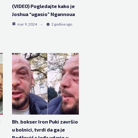
(VIDEO) Pogledajte kako je
Joshua “ugasio” Ngannoua
mar 9, 2024
2 godine ago
ć
Bh. bokser Iron Puki završio
u bolnici, tvrdi da ga je
Redžović s leđa udario u