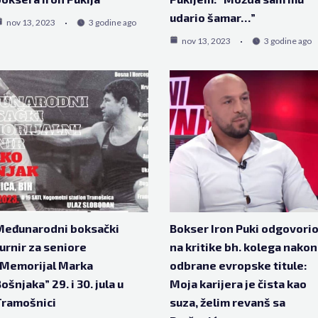
udario šamar…”
nov 13, 2023
3 godine ago
nov 13, 2023
3 godine ago
Međunarodni boksački
Bokser Iron Puki odgovori
urnir za seniore
na kritike bh. kolega nakon
“Memorijal Marka
odbrane evropske titule:
ošnjaka” 29. i 30. jula u
Moja karijera je čista kao
Tramošnici
suza, želim revanš sa