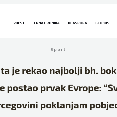
VIJESTI
CRNA HRONIKA
DIJASPORA
GLOBUS
Sport
ta je rekao najbolji bh. bok
e postao prvak Evrope: “Sv
cegovini poklanjam pobje