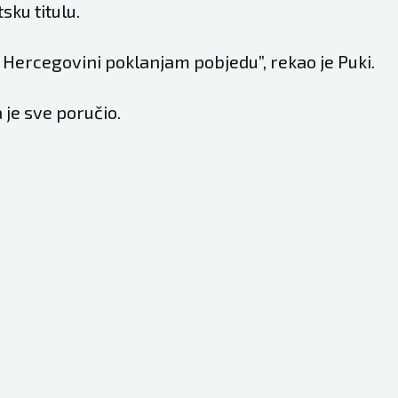
tsku titulu.
i Hercegovini poklanjam pobjedu”, rekao je Puki.
 je sve poručio.