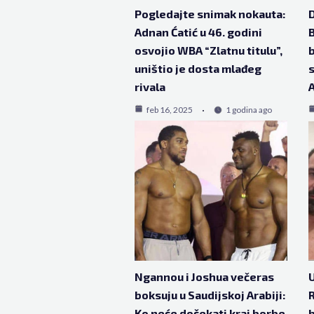
Pogledajte snimak nokauta:
D
Adnan Ćatić u 46. godini
B
osvojio WBA “Zlatnu titulu”,
b
uništio je dosta mlađeg
s
rivala
feb 16, 2025
1 godina ago
Ngannou i Joshua večeras
boksuju u Saudijskoj Arabiji:
R
Ko neće dočekati kraj borbe
b