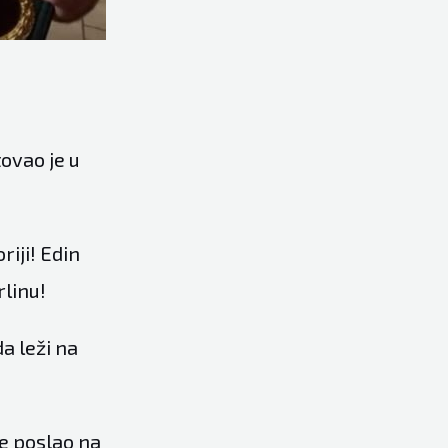
ovao je u
iji! Edin
rlinu!
da leži na
e poslao na