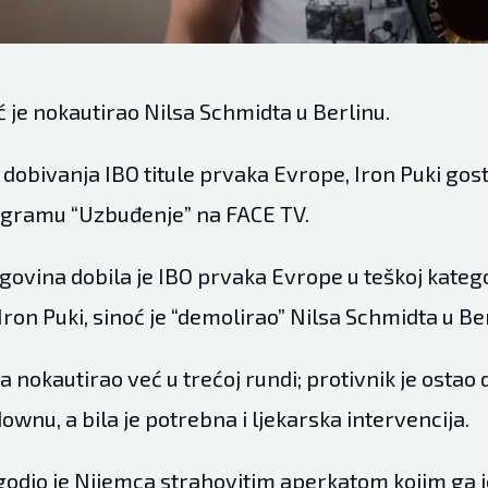
ć je nokautirao Nilsa Schmidta u Berlinu.
obivanja IBO titule prvaka Evrope, Iron Puki gost
ogramu “Uzbuđenje” na FACE TV.
ovina dobila je IBO prvaka Evrope u teškoj kategor
 Iron Puki, sinoć je “demolirao” Nilsa Schmidta u Be
a nokautirao već u trećoj rundi; protivnik je ostao 
wnu, a bila je potrebna i ljekarska intervencija.
odio je Nijemca strahovitim aperkatom kojim ga j