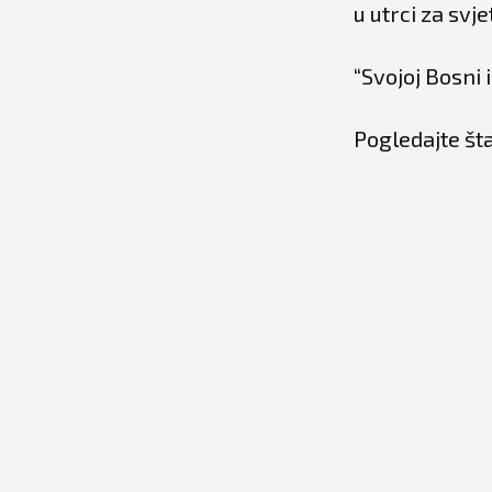
u utrci za svje
“Svojoj Bosni 
Pogledajte šta