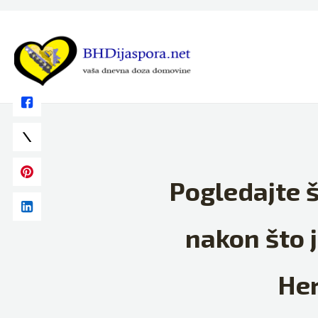
Skip
to
content
Pogledajte š
nakon što j
Her