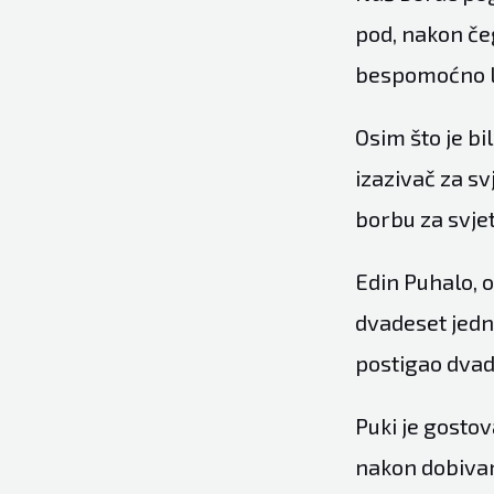
pod, nakon če
bespomoćno l
Osim što je b
izazivač za sv
borbu za svjet
Edin Puhalo, o
dvadeset jednu
postigao dvad
Puki je gosto
nakon dobivan