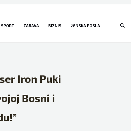
Sear
SPORT
ZABAVA
BIZNIS
ŽENSKA POSLA
ser Iron Puki
ojoj Bosni i
du!”