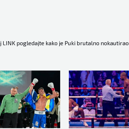
j
LINK
pogledajte kako je Puki brutalno nokautira