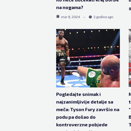
na nogama?
mar 8, 2024
2 godine ago
Pogledajte snimak i
najzanimljivije detalje sa
t
meča: Tyson Fury završio na
podu pa došao do
B
kontroverzne pobjede