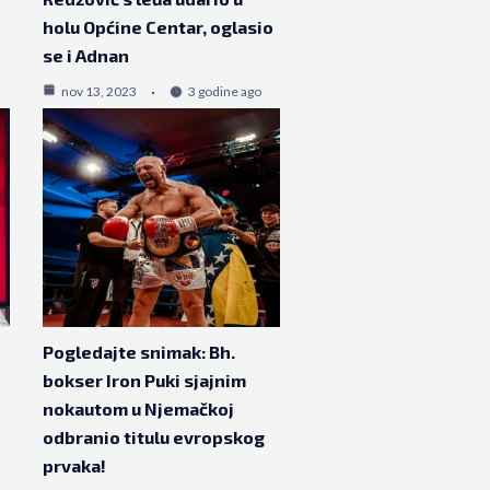
holu Općine Centar, oglasio
se i Adnan
nov 13, 2023
3 godine ago
o
Pogledajte snimak: Bh.
bokser Iron Puki sjajnim
nokautom u Njemačkoj
odbranio titulu evropskog
prvaka!