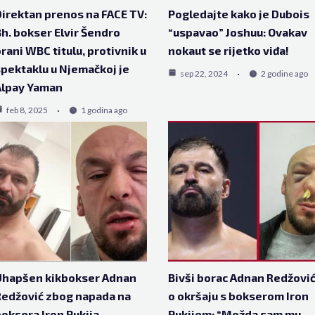
irektan prenos na FACE TV:
Pogledajte kako je Dubois
h. bokser Elvir Šendro
“uspavao” Joshuu: Ovakav
rani WBC titulu, protivnik u
nokaut se rijetko viđa!
pektaklu u Njemačkoj je
sep 22, 2024
2 godine ago
Alpay Yaman
feb 8, 2025
1 godina ago
Uhapšen kikbokser Adnan
Bivši borac Adnan Redžovi
edžović zbog napada na
o okršaju s bokserom Iron
oksera Iron Pukija
Pukijem: “Možda sam mu