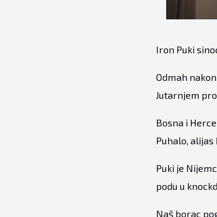
Iron Puki sino
Odmah nakon d
Jutarnjem pr
Bosna i Herceg
Puhalo, alijas
Puki je Nijemc
podu u knockdo
Naš borac pog