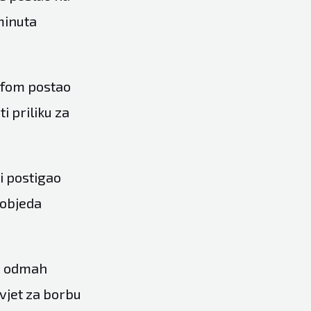
minuta
umfom postao
i priliku za
ri postigao
pobjeda
V, odmah
vjet za borbu