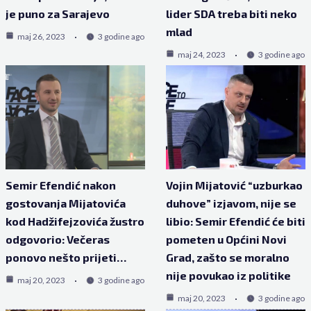
je puno za Sarajevo
lider SDA treba biti neko
mlad
maj 26, 2023
3 godine ago
maj 24, 2023
3 godine ago
Semir Efendić nakon
Vojin Mijatović “uzburkao
gostovanja Mijatovića
duhove” izjavom, nije se
kod Hadžifejzovića žustro
libio: Semir Efendić će biti
odgovorio: Večeras
pometen u Općini Novi
ponovo nešto prijeti…
Grad, zašto se moralno
nije povukao iz politike
maj 20, 2023
3 godine ago
maj 20, 2023
3 godine ago