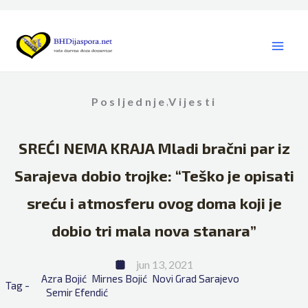
Skip
to
content
Posljednje
Vijesti
,
SREĆI NEMA KRAJA Mladi bračni par iz
Sarajeva dobio trojke: “Teško je opisati
sreću i atmosferu ovog doma koji je
dobio tri mala nova stanara”
jun 13, 2021
Azra Bojić
Mirnes Bojić
Novi Grad Sarajevo
Tag - 
Semir Efendić