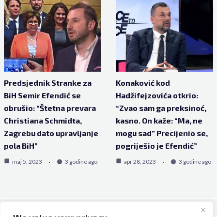
Predsjednik Stranke za
Konaković kod
BiH Semir Efendić se
Hadžifejzovića otkrio:
obrušio: “Štetna prevara
“Zvao sam ga preksinoć,
Christiana Schmidta,
kasno. On kaže: “Ma, ne
Zagrebu dato upravljanje
mogu sad” Precijenio se,
pola BiH”
pogriješio je Efendić”
maj 5, 2023
3 godine ago
apr 28, 2023
3 godine ago