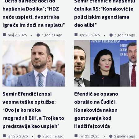
“Očito da neće doći do
Semir Efendić o hapšenju
hapšenja Dodika”; “HDZ
čelnika RS: “Konaković je
neće uspjeti, dvostruka
policijskim agencijama
igra će im doći na naplatu”
dao alibi”
maj 7, 2025
1 godina ago
apr 23, 2025
1 godina ago
Semir Efendić iznosi
Efendić se opasno
veoma teške optužbe:
obrušio na Ćudić i
“Ovo je korak ka
Konakovića nakon
razgradnji BiH, a Trojka to
gostovanja kod
predstavlja kao uspjeh”
Hadžifejzovića
jan 28, 2025
2 godine ago
jan 25, 2025
2 godine ago