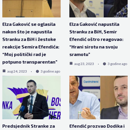
Elza Gaković se oglasila
Elza Gaković napustila
nakon što je napustila
Stranku za BiH, Semir
Stranku za BiH i žestoke
Efendić oštro reagovao:
reakcije Semira Efendića:
“Hrani sirotu na svoju
“Moj politički rad je
sramotu”
potpuno transparentan”
aug 23, 2023
3 godine ago
aug 24, 2023
3 godine ago
Predsjednik Stranke za
Efendić prozvao Dodika i