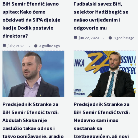
BiH Semir Efendić javno
Fudbalski savez BiH,
upitao: Kako ćemo
selektor Hadžibegić se
očekivati da SIPA djeluje
našao uvrijeđenim i
kad je Dodik postavio
odgovorio mu
direktora?
jun 22, 2023
3 godine ago
jul 9, 2023
3 godine ago
Predsjednik Stranke za
Predsjednik Stranke za
BiH Semir Efendić tvrdi:
BiH Semir Efendić tvrdi:
Abdulah Skaka nije
Nedavno sam imao
zaslužio takav odnos i
sastanak sa
takvo ponižavanje, uradio
Izetbegovićem, ali novi