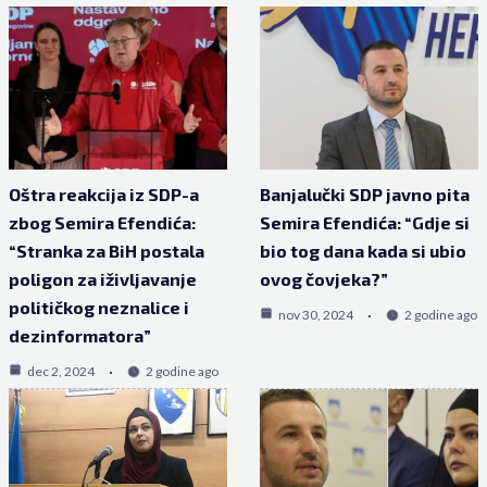
Oštra reakcija iz SDP-a
Banjalučki SDP javno pita
zbog Semira Efendića:
Semira Efendića: “Gdje si
“Stranka za BiH postala
bio tog dana kada si ubio
poligon za iživljavanje
ovog čovjeka?”
političkog neznalice i
nov 30, 2024
2 godine ago
dezinformatora”
dec 2, 2024
2 godine ago