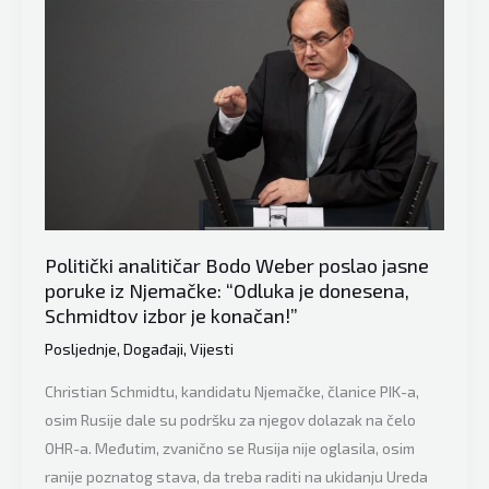
imamo
drugačije
talibane,
imaju
podršku
Kine
i
Rusije”
Politički analitičar Bodo Weber poslao jasne
poruke iz Njemačke: “Odluka je donesena,
Schmidtov izbor je konačan!”
Posljednje
,
Događaji
,
Vijesti
Christian Schmidtu, kandidatu Njemačke, članice PIK-a,
osim Rusije dale su podršku za njegov dolazak na čelo
OHR-a. Međutim, zvanično se Rusija nije oglasila, osim
ranije poznatog stava, da treba raditi na ukidanju Ureda