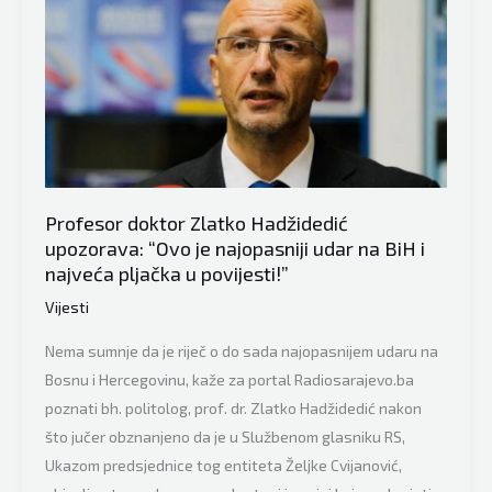
razmisle
prije
nego
što
se
upuste
u
veleizdajnički
Profesor doktor Zlatko Hadžidedić
pokušaj
upozorava: “Ovo je najopasniji udar na BiH i
protiv
najveća pljačka u povijesti!”
države…”
Vijesti
Nema sumnje da je riječ o do sada najopasnijem udaru na
Bosnu i Hercegovinu, kaže za portal Radiosarajevo.ba
poznati bh. politolog, prof. dr. Zlatko Hadžidedić nakon
što jučer obznanjeno da je u Službenom glasniku RS,
Ukazom predsjednice tog entiteta Željke Cvijanović,