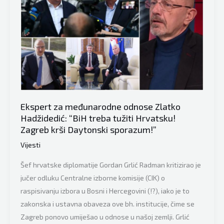
Ekspert za međunarodne odnose Zlatko
Hadžidedić: “BiH treba tužiti Hrvatsku!
Zagreb krši Daytonski sporazum!”
Vijesti
Šef hrvatske diplomatije Gordan Grlić Radman kritizirao je
jučer odluku Centralne izborne komisije (CIK) o
raspisivanju izbora u Bosni i Hercegovini (!?), iako je to
zakonska i ustavna obaveza ove bh. institucije, čime se
Zagreb ponovo umiješao u odnose u našoj zemlji. Grlić