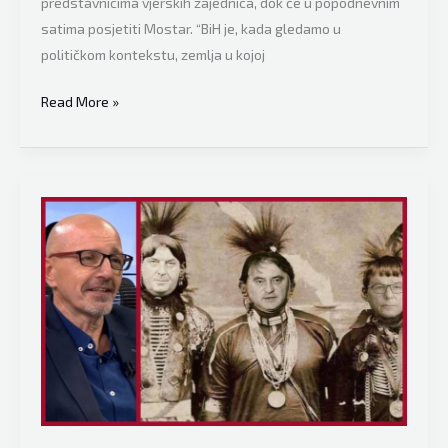
predstavnicima vjerskih zajednica, dok će u popodnevnim
satima posjetiti Mostar. “BiH je, kada gledamo u
političkom kontekstu, zemlja u kojoj
Zlatko
Read More »
Hadžidedić:
“BiH
s
Hrvatskom
nema
o
čemu
razgovarati
prije
nego
što
oni
prekinu