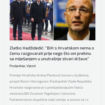
Lavić
prozvali
Čovića
i
Izetbegovića:
“Pozivamo
građane
Zlatko Hadžidedić: “BiH s Hrvatskom nema o
Bosne
čemu razgovarati prije nego što oni prekinu
i
sa miješanjem u unutrašnje stvari države”
Hercegovine…”
Posljednje
,
Vijesti
Premijer Hrvatske Andrej Plenković boravi u službenoj
posjeti Bosni i Hercegovini. Predsjednik Vlade Republike
Hrvatske razgovarao je s predsjedavajućim Vijeća
ministara BiH Zoranom Tegeltijom i čelnicima
Parlamentarne skupštine naše zemlje, a susreo se i s