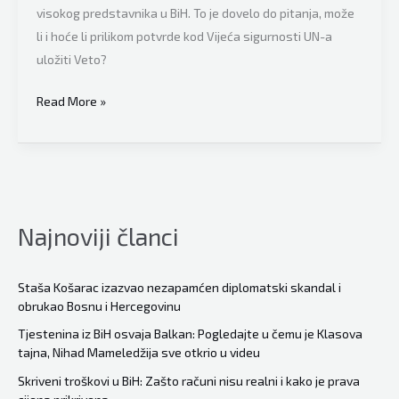
visokog predstavnika u BiH. To je dovelo do pitanja, može
li i hoće li prilikom potvrde kod Vijeća sigurnosti UN-a
uložiti Veto?
Politički
Read More »
analitičar
Bodo
Weber
poslao
jasne
Najnoviji članci
poruke
iz
Njemačke:
Staša Košarac izazvao nezapamćen diplomatski skandal i
obrukao Bosnu i Hercegovinu
“Odluka
je
Tjestenina iz BiH osvaja Balkan: Pogledajte u čemu je Klasova
tajna, Nihad Mameledžija sve otkrio u videu
donesena,
Schmidtov
Skriveni troškovi u BiH: Zašto računi nisu realni i kako je prava