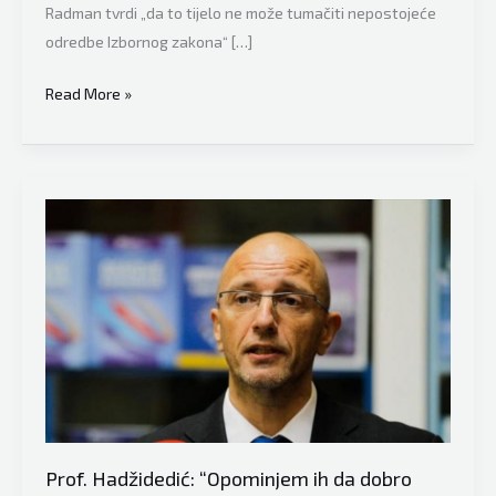
Radman tvrdi „da to tijelo ne može tumačiti nepostojeće
odredbe Izbornog zakona“ […]
Ekspert
Read More »
za
međunarodne
odnose
Zlatko
Hadžidedić:
“BiH
treba
tužiti
Hrvatsku!
Zagreb
krši
Daytonski
sporazum!”
Prof. Hadžidedić: “Opominjem ih da dobro