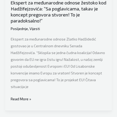
Ekspert za međunarodne odnose žestoko kod
sa
Hadžifejzovića: “Sa poglavicama, takav je
miješanjem
koncept pregovora stvoren! To je
u
paradoksalno!”
unutrašnje
Posljednje
,
Vijesti
stvari
države”
Ekspert za međunarodne odnose Zlatko Hadžidedić
gostovao je u Centralnom dnevniku Senada
Hadžifejzovića. “Sklopila se jedna čudna koalicija! Odavno
govorim da EU ne igra čistu igru! Nažalost, u našoj zemlji
postoji oduševljenost Evropom i EU! Od Lisabonske
konvencije imamo Evropu za vratom! Stvoren je koncept
pregovora sa poglavicama! To je projekat EU! Čitava
situacija je
Ekspert
Read More »
za
međunarodne