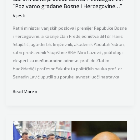
povijesti!”
“Pozivamo građane Bosne i Hercegovine…”
Vijesti
Ratni ministar vanjskih poslova i premijer Republike Bosne
i Hercegovine, a kasnije član Predsjedništva BiH dr. Haris
Silajdžić, ugledni bh. književnik, akademik Abdulah Sidran,
ratni predsjednik Skupštine RBiH Miro Lazović, politolog i
ekspert za međunarodne odnose, prof. dr. Zlatko
Hadžidedić i profesor Fakulteta političkih nauka prof. dr.
Senadin Lavić uputili su poruke javnosti uoči nastavka
Kakva
Read More »
ekipa,
Silajdžić,
Lazović,
Hadžidedić,
Sidran
i