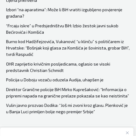
cijena prikrivena
izbor
je
Izbori “na aparatima”: Može li BiH vratiti izgubljeno povjerenje
građana?
konačan!”
“Frcaju iskre” u Predsjedništvu BiH: Izbio žestok javni sukob
Bećirovića i Komšića
Burno kod Hadžifejzovića, Vukanović “u klinču” s političarem iz
Hrvatske: “Bošnjak koji glasa za Komšića je šovinista, grobar BiH”,
tvrdi Raspudić
OHR zaprijetio krivičnim posljedicama, oglasio se visoki
predstavnik Christian Schmidt
Policija u Doboju vozaču oduzela Audija, uhapšen je
Direktor Granične policije BiH Mirko Kuprešaković: “Informacija o
pripremi napada na granične prelaze pokazala se kao neistinita”
Vulin javno prozvao Dodika: “Još mi zvoni kroz glavu. Plenković je
u Banja Luci primljen bolje nego premijer Srbije”