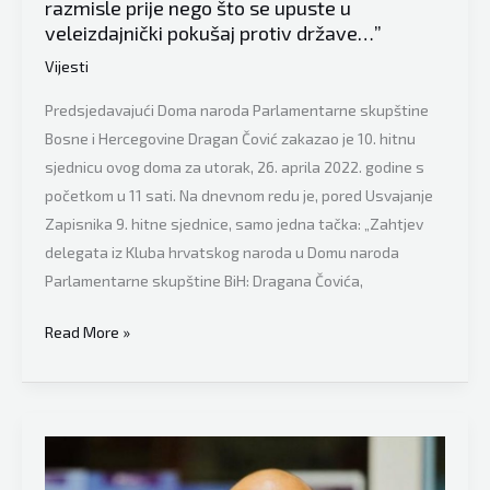
razmisle prije nego što se upuste u
veleizdajnički pokušaj protiv države…”
Vijesti
Predsjedavajući Doma naroda Parlamentarne skupštine
Bosne i Hercegovine Dragan Čović zakazao je 10. hitnu
sjednicu ovog doma za utorak, 26. aprila 2022. godine s
početkom u 11 sati. Na dnevnom redu je, pored Usvajanje
Zapisnika 9. hitne sjednice, samo jedna tačka: „Zahtjev
delegata iz Kluba hrvatskog naroda u Domu naroda
Parlamentarne skupštine BiH: Dragana Čovića,
Prof.
Read More »
Hadžidedić:
“Opominjem
ih
da
dobro