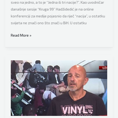
sveo na jedno, a to je “Jedna ili tri nacije?”. Kao uvodničar
današnje sesije “Kruga 99” Hadžidedić je na online
konferenciji za medije pojasnio da riječ “nacija”, u ostatku
svijeta ne znači ono što znači u BiH. U ostatku
Sesija
Read More »
intelektualaca
i
ključno
pitanje:
Izjašnjavanje
građana
na
referendumu
–
jedna
ili
tri