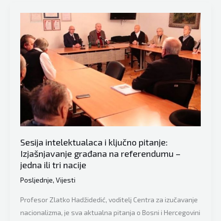
odnose
žestoko
kod
Hadžifejzovića:
“Sa
poglavicama,
takav
je
koncept
pregovora
stvoren!
Sesija intelektualaca i ključno pitanje:
To
Izjašnjavanje građana na referendumu –
je
jedna ili tri nacije
paradoksalno!”
Posljednje
,
Vijesti
Profesor Zlatko Hadžidedić, voditelj Centra za izučavanje
nacionalizma, je sva aktualna pitanja o Bosni i Hercegovini