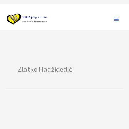
Skip
to
content
Zlatko Hadžidedić