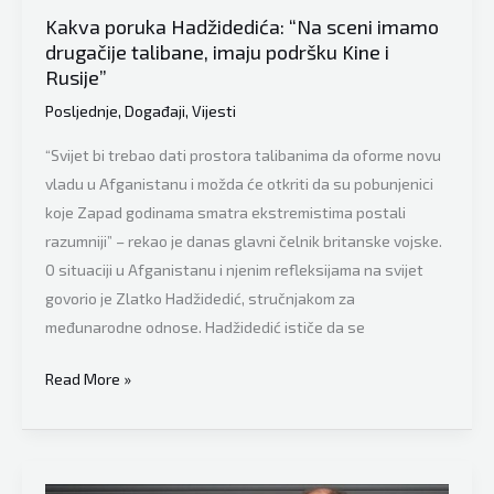
Kakva poruka Hadžidedića: “Na sceni imamo
nacije
drugačije talibane, imaju podršku Kine i
Rusije”
Posljednje
,
Događaji
,
Vijesti
“Svijet bi trebao dati prostora talibanima da oforme novu
vladu u Afganistanu i možda će otkriti da su pobunjenici
koje Zapad godinama smatra ekstremistima postali
razumniji” – rekao je danas glavni čelnik britanske vojske.
O situaciji u Afganistanu i njenim refleksijama na svijet
govorio je Zlatko Hadžidedić, stručnjakom za
međunarodne odnose. Hadžidedić ističe da se
Kakva
Read More »
poruka
Hadžidedića:
“Na
sceni