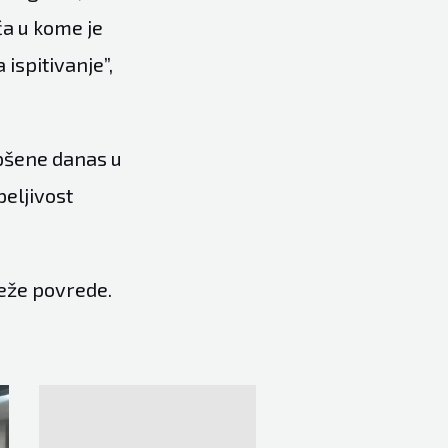
ća u kome je
ispitivanje”,
apšene danas u
peljivost
eže povrede.