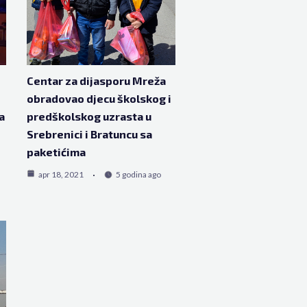
Centar za dijasporu Mreža
obradovao djecu školskog i
a
predškolskog uzrasta u
Srebrenici i Bratuncu sa
paketićima
apr 18, 2021
5 godina ago