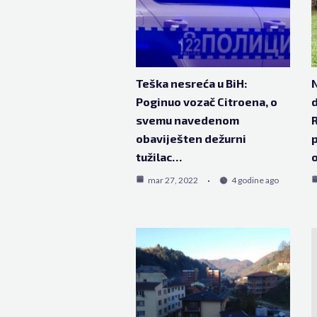
Teška nesreća u BiH:
N
Poginuo vozač Citroena, o
d
svemu navedenom
R
obaviješten dežurni
p
tužilac…
o
mar 27, 2022
4 godine ago