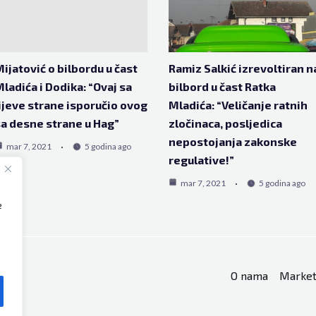
ijatović o bilbordu u čast
Ramiz Salkić izrevoltiran n
ladića i Dodika: “Ovaj sa
bilbord u čast Ratka
ijeve strane isporučio ovog
Mladića: “Veličanje ratnih
a desne strane u Hag”
zločinaca, posljedica
nepostojanja zakonske
mar 7, 2021
5 godina ago
regulative!”
mar 7, 2021
5 godina ago
e
O nama
Market