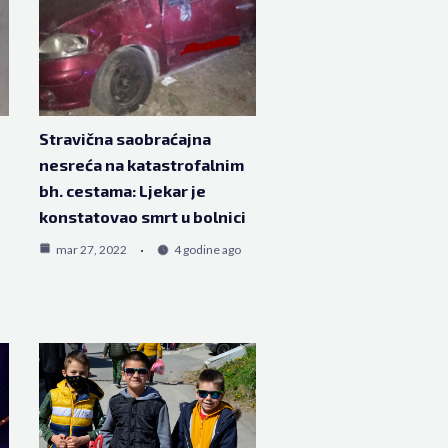
Stravična saobraćajna
nesreća na katastrofalnim
bh. cestama: Ljekar je
konstatovao smrt u bolnici
mar 27, 2022
4 godine ago