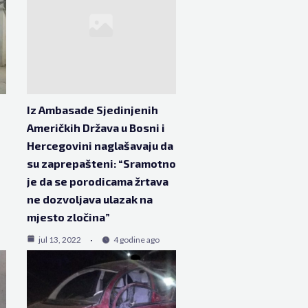
Iz Ambasade Sjedinjenih
Američkih Država u Bosni i
Hercegovini naglašavaju da
su zaprepašteni: “Sramotno
je da se porodicama žrtava
ne dozvoljava ulazak na
mjesto zločina”
jul 13, 2022
4 godine ago