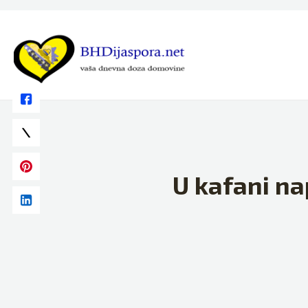
Skip
to
content
U kafani na