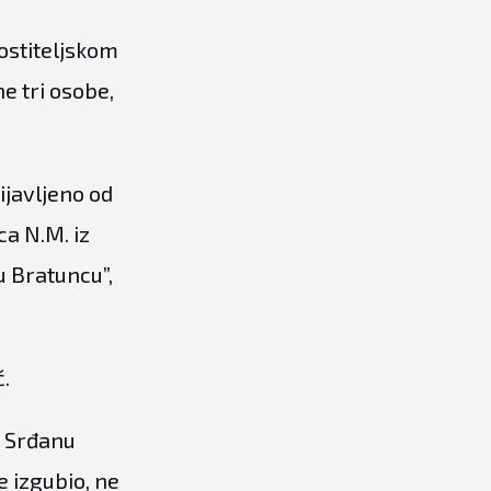
ostiteljskom
ne tri osobe,
rijavljeno od
ca N.M. iz
 u Bratuncu”,
ć.
c Srđanu
e izgubio, ne