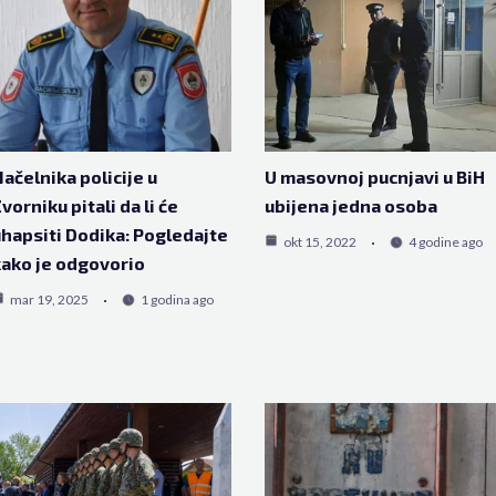
ačelnika policije u
U masovnoj pucnjavi u BiH
vorniku pitali da li će
ubijena jedna osoba
hapsiti Dodika: Pogledajte
okt 15, 2022
4 godine ago
ako je odgovorio
mar 19, 2025
1 godina ago