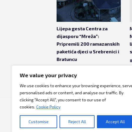
Lijepa gesta Centra za
M
dijasporu “Mreža”:
M
Pripremili 200 ramazanskih
l
paketića djeci u Srebrenici i
s
Bratuncu
apr 7, 2021
5 godina ago
We value your privacy
We use cookies to enhance your browsing experience, serv
personalised ads or content, and analyse our traffic. By
clicking "Accept All", you consent to our use of
cookies.
Cookie Policy
Copyright © 2026 Bh Dijaspora.
Customise
Reject All
Accept All