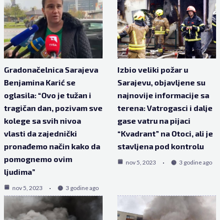
Gradonačelnica Sarajeva
Izbio veliki požar u
Benjamina Karić se
Sarajevu, objavljene su
oglasila: “Ovo je tužan i
najnovije informacije sa
tragičan dan, pozivam sve
terena: Vatrogasci i dalje
kolege sa svih nivoa
gase vatru na pijaci
vlasti da zajednički
“Kvadrant” na Otoci, ali je
pronađemo način kako da
stavljena pod kontrolu
pomognemo ovim
nov 5, 2023
3 godine ago
ljudima”
nov 5, 2023
3 godine ago