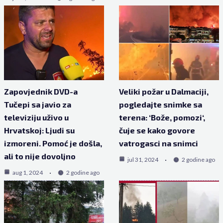
Zapovjednik DVD-a
Veliki požar u Dalmaciji,
Tučepi sa javio za
pogledajte snimke sa
televiziju uživo u
terena: ‘Bože, pomozi‘,
Hrvatskoj: Ljudi su
čuje se kako govore
izmoreni. Pomoć je došla,
vatrogasci na snimci
ali to nije dovoljno
jul 31, 2024
2 godine ago
aug 1, 2024
2 godine ago