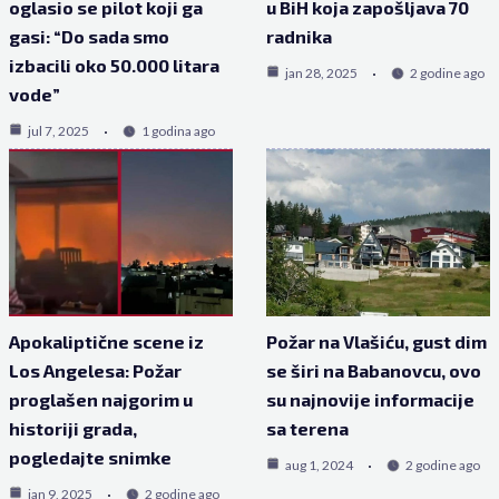
oglasio se pilot koji ga
u BiH koja zapošljava 70
gasi: “Do sada smo
radnika
izbacili oko 50.000 litara
jan 28, 2025
2 godine ago
vode”
jul 7, 2025
1 godina ago
Apokaliptične scene iz
Požar na Vlašiću, gust dim
Los Angelesa: Požar
se širi na Babanovcu, ovo
proglašen najgorim u
su najnovije informacije
historiji grada,
sa terena
pogledajte snimke
aug 1, 2024
2 godine ago
jan 9, 2025
2 godine ago