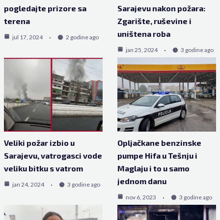
pogledajte prizore sa
Sarajevu nakon požara:
terena
Zgarište, ruševine i
uništena roba
jul 17, 2024
2 godine ago
jan 25, 2024
3 godine ago
Veliki požar izbio u
Opljačkane benzinske
Sarajevu, vatrogasci vode
pumpe Hifa u Tešnju i
veliku bitku s vatrom
Maglaju i to u samo
jednom danu
jan 24, 2024
3 godine ago
nov 6, 2023
3 godine ago