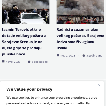
Jasmin Terović otkrio
Radnici u suzama nakon
detalje velikog požara u
velikog požara u Sarajevu:
Sarajevu: Krenuo je od
Jedva smo živu glavu
dijela gdje se prodaju
izvukli
plinske boce
nov 5, 2023
3 godine ago
nov 5, 2023
3 godine ago
We value your privacy
Copyright © 2026 Bh Dijaspora.
We use cookies to enhance your browsing experience, serve
O nama
personalised ads or content, and analyse our traffic. By
Marketing