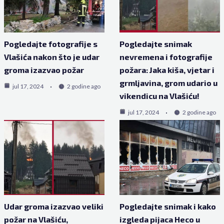
Pogledajte fotografije s
Pogledajte snimak
Vlašića nakon što je udar
nevremena i fotografije
groma izazvao požar
požara: Jaka kiša, vjetar i
grmljavina, grom udario u
jul 17, 2024
2 godine ago
vikendicu na Vlašiću!
jul 17, 2024
2 godine ago
Udar groma izazvao veliki
Pogledajte snimak i kako
požar na Vlašiću,
izgleda pijaca Heco u