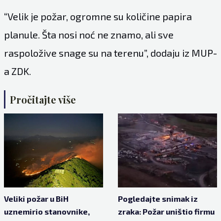
“Velik je požar, ogromne su količine papira
planule. Šta nosi noć ne znamo, ali sve
raspoložive snage su na terenu”, dodaju iz MUP-
a ZDK.
Pročitajte više
Veliki požar u BiH
Pogledajte snimak iz
uznemirio stanovnike,
zraka: Požar uništio firmu