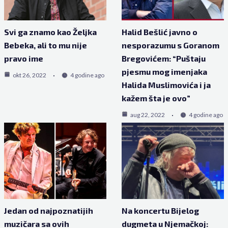
Svi ga znamo kao Željka
Halid Bešlić javno o
Bebeka, ali to mu nije
nesporazumu s Goranom
pravo ime
Bregovićem: “Puštaju
pjesmu mog imenjaka
okt 26, 2022
4 godine ago
Halida Muslimovića i ja
kažem šta je ovo”
aug 22, 2022
4 godine ago
Jedan od najpoznatijih
Na koncertu Bijelog
muzičara sa ovih
dugmeta u Njemačkoj: