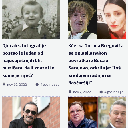
Dječak s fotografije
Kćerka Gorana Bregovića
postao je jedan od
se oglasila nakon
najuspješnijih bh.
povratka iz Beča u
muzičara, da li znate li o
Sarajevo, otkrila je: “Još
kome je riječ?
sređujem radnju na
Baščaršiji”
nov 10, 2022
4 godine ago
nov 7, 2022
4 godine ago