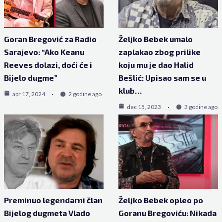
Goran Bregović za Radio
Željko Bebek umalo
Sarajevo: “Ako Keanu
zaplakao zbog prilike
Reeves dolazi, doći će i
koju mu je dao Halid
Bijelo dugme”
Bešlić: Upisao sam se u
klub…
apr 17, 2024
2 godine ago
dec 15, 2023
3 godine ago
Preminuo legendarni član
Željko Bebek opleo po
Bijelog dugmeta Vlado
Goranu Bregoviću: Nikada