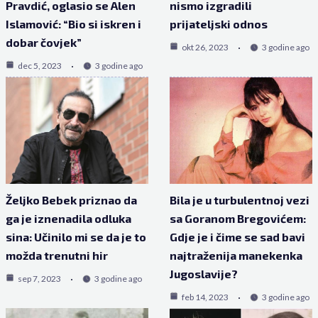
Pravdić, oglasio se Alen
nismo izgradili
Islamović: “Bio si iskren i
prijateljski odnos
dobar čovjek”
okt 26, 2023
3 godine ago
dec 5, 2023
3 godine ago
Željko Bebek priznao da
Bila je u turbulentnoj vezi
ga je iznenadila odluka
sa Goranom Bregovićem:
sina: Učinilo mi se da je to
Gdje je i čime se sad bavi
možda trenutni hir
najtraženija manekenka
Jugoslavije?
sep 7, 2023
3 godine ago
feb 14, 2023
3 godine ago