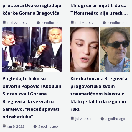
prostora: Ovako izgledaju
Mnogi su primjetili da sa
kćerke Gorana Bregovića
Tifom nešto nije u redu…
maj 27, 2022
4 godine ago
maj 9, 2022
4 godine ago
Pogledajte kako su
Kćerka Gorana Bregovića
Davorin Popović i Abdulah
progovorila o svom
Sidran zvali Gorana
traumatičnom iskustvu:
Bregovića da se vrati u
Malo je falilo da izgubim
Sarajevo: “Nećeš spavati
ruku
od rahatluka”
jul 2, 2021
5 godina ago
jan 8, 2022
5 godina ago