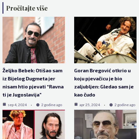
Pročitajte više
Željko Bebek: Otišao sam
Goran Bregović otkrio u
iz Bijelog Dugmeta jer
koju pjevačicu je bio
nisam htio pjevati “Ravna
zaljubljen: Gledao sam je
ti je Jugoslavija”
kao čudo
sep 4, 2024
2 godine ago
apr 25, 2024
2 godine ago