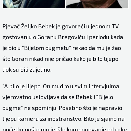
Pjevač Željko Bebek je govoreći u jednom TV
gostovanju o Goranu Bregoviću i periodu kada
je bio u “Bijelom dugmetu” rekao da mu je žao
što Goran nikad nije pričao kako je bilo lijepo
dok su bili zajedno.
“A bilo je lijepo. On mudro u svim intervjuima
vjerovatno uslovljava da se Bebek i “Bijelo
dugme” ne spominju. Posebno što je napravio
lijepu karijeru za inostranstvo. Bilo je sjajno na
početku pošto mu je išlo komponovanje od ruke.