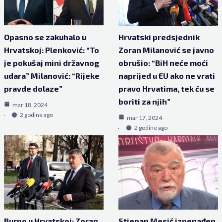
Opasno se zakuhalo u
Hrvatski predsjednik
Hrvatskoj: Plenković: “To
Zoran Milanović se javno
je pokušaj mini državnog
obrušio: “BiH neće moći
udara” Milanović: “Rijeke
naprijed u EU ako ne vrati
pravde dolaze”
pravo Hrvatima, tek ću se
boriti za njih”
mar 18, 2024
2 godine ago
mar 17, 2024
2 godine ago
Burno u Hrvatskoj: Zoran
Stjepan Mesić iznenađen