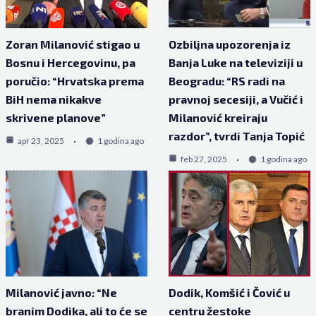
Zoran Milanović stigao u
Ozbiljna upozorenja iz
Bosnu i Hercegovinu, pa
Banja Luke na televiziji u
poručio: “Hrvatska prema
Beogradu: “RS radi na
BiH nema nikakve
pravnoj secesiji, a Vučić i
skrivene planove”
Milanović kreiraju
razdor”, tvrdi Tanja Topić
apr 23, 2025
1 godina ago
feb 27, 2025
1 godina ago
Milanović javno: “Ne
Dodik, Komšić i Čović u
branim Dodika, ali to će se
centru žestoke