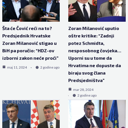
Šta će Čović reći na to?
Zoran Milanović uputio
Predsjednik Hrvatske
oštre kritike: “Zadnji
Zoran Milanović stigao u
potez Schmidta,
BiH pa poručio: “HDZ-ov
nesposobnog čovjeka…
izborni zakon neće proći”
Uporni su u tome da
Hrvatima ne dopuste da
maj 11, 2024
2 godine ago
biraju svog člana
Predsjedništva”
mar 28, 2024
2 godine ago