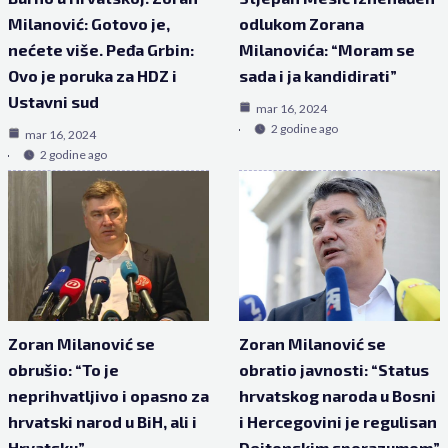
Milanović: Gotovo je,
odlukom Zorana
nećete više. Peđa Grbin:
Milanovića: “Moram se
Ovo je poruka za HDZ i
sada i ja kandidirati”
Ustavni sud
mar 16, 2024
2 godine ago
mar 16, 2024
2 godine ago
Zoran Milanović se
Zoran Milanović se
obrušio: “To je
obratio javnosti: “Status
neprihvatljivo i opasno za
hrvatskog naroda u Bosni
hrvatski narod u BiH, ali i
i Hercegovini je regulisan
Hrvatsku”
Dejtonskim sporazumom”