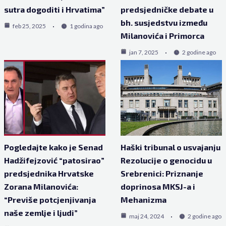
sutra dogoditi i Hrvatima”
predsjedničke debate u
bh. susjedstvu između
feb 25, 2025
1 godina ago
Milanovića i Primorca
jan 7, 2025
2 godine ago
Pogledajte kako je Senad
Haški tribunal o usvajanju
Hadžifejzović “patosirao”
Rezolucije o genocidu u
predsjednika Hrvatske
Srebrenici: Priznanje
Zorana Milanovića:
doprinosa MKSJ-a i
“Previše potcjenjivanja
Mehanizma
naše zemlje i ljudi”
maj 24, 2024
2 godine ago