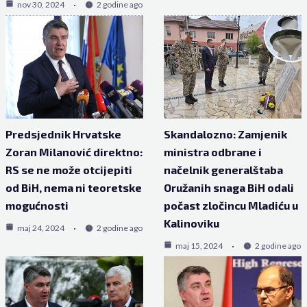
nov 30, 2024
2 godine ago
Predsjednik Hrvatske
Skandalozno: Zamjenik
Zoran Milanović direktno:
ministra odbrane i
RS se ne može otcijepiti
načelnik generalštaba
od BiH, nema ni teoretske
Oružanih snaga BiH odali
mogućnosti
počast zločincu Mladiću u
Kalinoviku
maj 24, 2024
2 godine ago
maj 15, 2024
2 godine ago