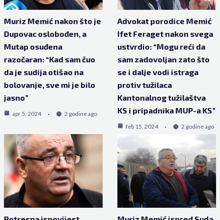
Muriz Memić nakon što je
Advokat porodice Memić
Dupovac oslobođen, a
Ifet Feraget nakon svega
Mutap osuđena
ustvrdio: “Mogu reći da
razočaran: “Kad sam čuo
sam zadovoljan zato što
da je sudija otišao na
se i dalje vodi istraga
bolovanje, sve mi je bilo
protiv tužilaca
jasno”
Kantonalnog tužilaštva
KS i pripadnika MUP-a KS”
apr 5, 2024
2 godine ago
feb 15, 2024
2 godine ago
Potresna ispovijest
Muriz Memić ispred Suda