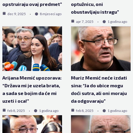
opstruiraju ovaj predmet”
optužnicu, oni
obustavljaju istragu”
dec 9, 2025
8 mjeseci ago
apr 7, 2025
1 godina ago
Arijana Memić upozorava:
Muriz Memić neće izdati
“Država mi je uzela brata,
sina: “Ja do ubice mogu
a sada se bojim da će mi
doći sutra, ali oni moraju
uzeti i oca!”
da odgovaraju”
feb 8, 2025
1 godina ago
feb 8, 2025
1 godina ago