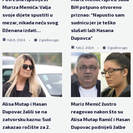
Muriza Memića: Valja
BiH potpuno otvoreno
svoje dijete spustiti u
priznao: “Napustio sam
mezar, nikada neću svog
sudnicu jer je teško
Dženana izdati…
slušati laži Hasana
Dupovca”
feb 8, 2024
2 godine ago
feb 2, 2024
3 godine ago
Alisa Mutap i Hasan
Muriz Memić žustro
Dupovac žalili se na
reagovao nakon što su
zatvorsku kaznu: Sud
Alisa Mutap Ramić i Hasan
zakazao ročište za 2.
Dupovac podnijeli žalbe