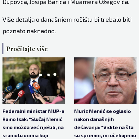
Dupovca, Josipa Barića i Muamera Ožegovića.
Više detalja o današnjem ročištu bi trebalo biti
poznato naknadno.
Pročitajte više
Federalni ministar MUP-a
Muriz Memić se oglasio
Ramo Isak: “Slučaj Memić
nakon današnjih
smo možda već riješili, na
dešavanja: “Vidite na šta
sramotu onima koji
su spremni, mi očekujemo