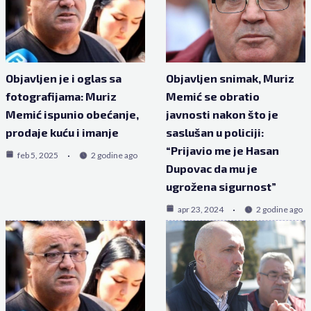
Objavljen je i oglas sa
Objavljen snimak, Muriz
fotografijama: Muriz
Memić se obratio
Memić ispunio obećanje,
javnosti nakon što je
prodaje kuću i imanje
saslušan u policiji:
“Prijavio me je Hasan
feb 5, 2025
2 godine ago
Dupovac da mu je
ugrožena sigurnost”
apr 23, 2024
2 godine ago