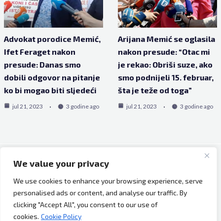
Advokat porodice Memić,
Arijana Memić se oglasila
Ifet Feraget nakon
nakon presude: “Otac mi
presude: Danas smo
je rekao: Obriši suze, ako
dobili odgovor na pitanje
smo podnijeli 15. februar,
ko bi mogao biti sljedeći
šta je teže od toga”
jul 21, 2023
3 godine ago
jul 21, 2023
3 godine ago
We value your privacy
Copyright © 2026 Bh Dijaspora.
We use cookies to enhance your browsing experience, serve
O nama
personalised ads or content, and analyse our traffic. By
Marketing
clicking "Accept All", you consent to our use of
Uslovi korištenja
cookies.
Cookie Policy