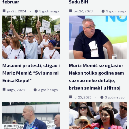
februar
Sudu BiH
jan 25, 2024
3 godine ago
okt 26, 2023
3 godine ago
Masovni protesti, stigao i
Muriz Memić se oglasio:
Muriz Memić: “Svi smo mi
Nakon toliko godina sam
Enisa Klepo!”
saznao neke detalje,
brisan snimak i u Hitnoj
aug 9, 2023
3 godine ago
jul 25, 2023
3 godine ago