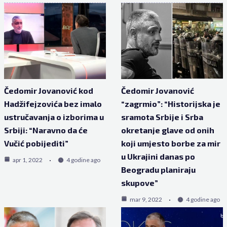
Čedomir Jovanović kod
Čedomir Jovanović
Hadžifejzovića bez imalo
“zagrmio”: “Historijska je
ustručavanja o izborima u
sramota Srbije i Srba
Srbiji: “Naravno da će
okretanje glave od onih
Vučić pobijediti”
koji umjesto borbe za mir
u Ukrajini danas po
apr 1, 2022
4 godine ago
Beogradu planiraju
skupove”
mar 9, 2022
4 godine ago