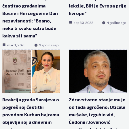
čestitao građanima
lekcije, BiH je Evropa prije
Bosne i Hercegovine Dan
Evrope”
nezavisnosti: “Bosno,
sep 30, 2022
4 godine ago
neka ti svako sutra bude
kakva si i sama”
mar 1, 2023
3 godine ago
Reakcija grada Sarajeva o
Zdravstveno stanje mu je
pogrešnoj čestitki
od tada ugroženo: Oticale
povodom Kurban bajrama
mu šake, izgubio vid,
objavljenoj u dnevnim
Čedomir Jovanović