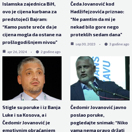
Islamska zajednica BiH,
Čeda Jovanović kod
ovo je cijena kurbana za
Hadžifejzovića priznao:
predstojeći Bajram:
“Ne pamtim da mi je
“Kamo puste sreće da je
nekad bilo gore nego
cijena mogla da ostane na
proteklih sedam dana”
prošlogodišnjem nivou”
sep 30, 2023
3 godine ago
apr 26, 2024
2 godine ago
Stigle su poruke i iz Banja
Čedomir Jovanović javno
Luke i sa Kosova, a i
poslao poruke,
Čedomir Jovanović je
pogledajte snimak: “Niko
emotivnim obraćanjem
vama nema pravo držati