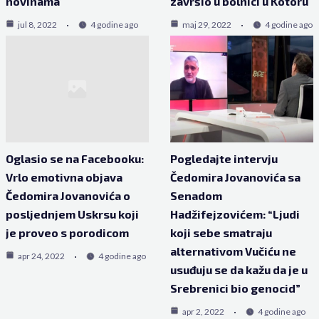
novinama
završio u bolnici u Kotoru
jul 8, 2022
4 godine ago
maj 29, 2022
4 godine ago
Oglasio se na Facebooku:
Pogledajte intervju
Vrlo emotivna objava
Čedomira Jovanovića sa
Čedomira Jovanovića o
Senadom
posljednjem Uskrsu koji
Hadžifejzovićem: “Ljudi
je proveo s porodicom
koji sebe smatraju
alternativom Vučiću ne
apr 24, 2022
4 godine ago
usuđuju se da kažu da je u
Srebrenici bio genocid”
apr 2, 2022
4 godine ago