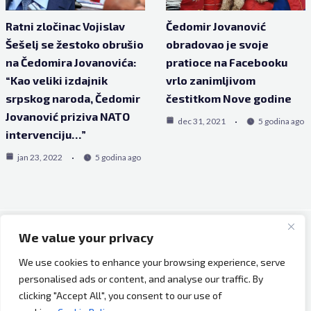
Ratni zločinac Vojislav
Čedomir Jovanović
Šešelj se žestoko obrušio
obradovao je svoje
na Čedomira Jovanovića:
pratioce na Facebooku
“Kao veliki izdajnik
vrlo zanimljivom
srpskog naroda, Čedomir
čestitkom Nove godine
Jovanović priziva NATO
dec 31, 2021
5 godina ago
intervenciju…”
jan 23, 2022
5 godina ago
We value your privacy
Copyright © 2026 Bh Dijaspora.
We use cookies to enhance your browsing experience, serve
O nama
personalised ads or content, and analyse our traffic. By
Marketing
clicking "Accept All", you consent to our use of
Uslovi korištenja