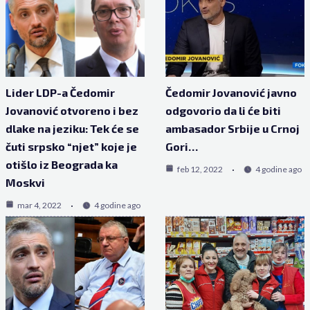
Lider LDP-a Čedomir
Čedomir Jovanović javno
Jovanović otvoreno i bez
odgovorio da li će biti
dlake na jeziku: Tek će se
ambasador Srbije u Crnoj
čuti srpsko “njet” koje je
Gori…
otišlo iz Beograda ka
feb 12, 2022
4 godine ago
Moskvi
mar 4, 2022
4 godine ago