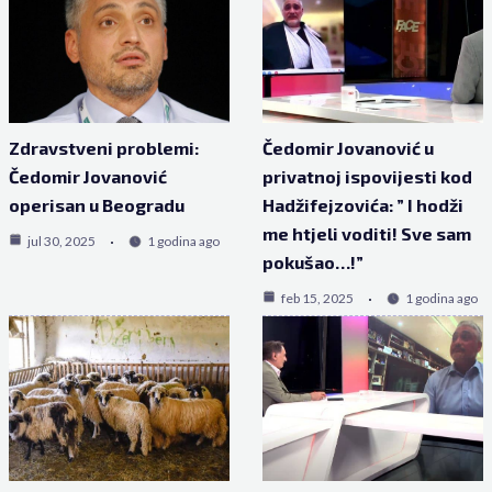
Zdravstveni problemi:
Čedomir Jovanović u
Čedomir Jovanović
privatnoj ispovijesti kod
operisan u Beogradu
Hadžifejzovića: ” I hodži
me htjeli voditi! Sve sam
jul 30, 2025
1 godina ago
pokušao…!”
feb 15, 2025
1 godina ago