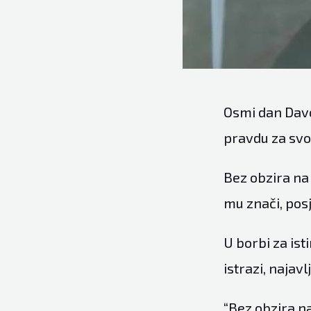
Osmi dan Davo
pravdu za svo
Bez obzira na 
mu znači, pos
U borbi za ist
istrazi, najav
“Bez obzira na