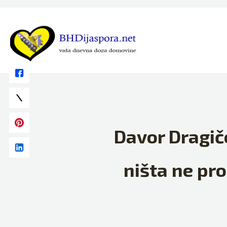
Skip
to
content
Davor Dragič
ništa ne pro