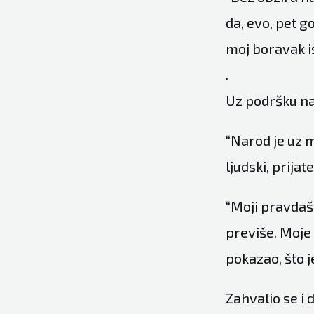
da, evo, pet g
moj boravak is
.
Uz podršku nar
“Narod je uz 
ljudski, prijat
“Moji pravdaši 
previše. Moje j
pokazao, što je
Zahvalio se i 