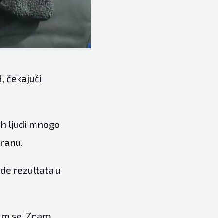
, čekajući
ih ljudi mnogo
ranu.
ude rezultata u
 sam se. Znam