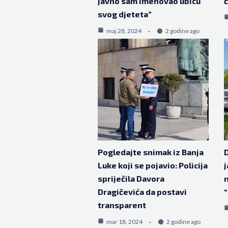
javno sam imenovao ubicu
č
svog djeteta”
maj 28, 2024
2 godine ago
Pogledajte snimak iz Banja
D
Luke koji se pojavio: Policija
j
spriječila Davora
Dragičevića da postavi
“
transparent
mar 18, 2024
2 godine ago