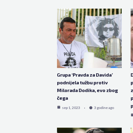
Grupa ‘Pravda za Davida’
D
podnijela tužbu protiv
p
Milorada Dodika, evo zbog
z
čega
p
sep 1, 2023
3 godine ago