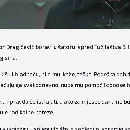
r Dragičević boravi u šatoru ispred Tužilaštva BiH
g sina.
kišu i hladnoću, nije mu, kaže, teško. Podrška dobr
jećuju ga svakodnevno, nude mu pomoć i donose h
inu i pravdu će istrajati, a ako za mjesec dana ne b
ljuje radikalne poteze.
 susnježicu i snijeg i to što je zahladilo, spremio