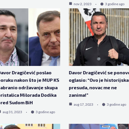
nov 2, 2023
3 godine ago
avor Dragičević poslao
Davor Dragičević se ponov
oruku nakon što je MUP KS
oglasio: “Ovo je historijska
abranio održavanje skupa
presuda, novac me ne
ristalica Milorada Dodika
zanima!”
pred Sudom BiH
aug 17, 2023
3 godine ago
aug 31, 2023
3 godine ago