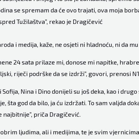
odina se spremam da će ovo trajati, ova moja borba
pred Tužilaštva”, rekao je Dragičević
oda i medija, kaže, ne osjeti ni hladnoću, ni da mu 
mene 24 sata prilaze mi, donose mi napitke, hrabr
eljski, riječi podrške da se izdrži”, govori, prenosi N1
Sofija, Nina i Dino donijeli su još deka, kao i drugo 
e, šta god da bilo, ja ću izdržati. To sam valjda dok
 najbitnije”, priča Dragičević.
dobrim ljudima, ali i medijima, te je svim vjernicim