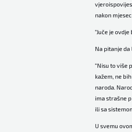
vjeroispovijes
nakon mjesec d
“Juče je ovdje
Na pitanje da l
“Nisu to više 
kažem, ne bih 
naroda. Narodu
ima strašne p
ili sa sistemo
U svemu ovome