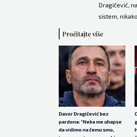
Dragičević, na
sistem, nikako
Pročitajte više
Davor Dragičević bez
O
pardona: “Neka me uhapse
g
da vidimo na čemu smo,
H