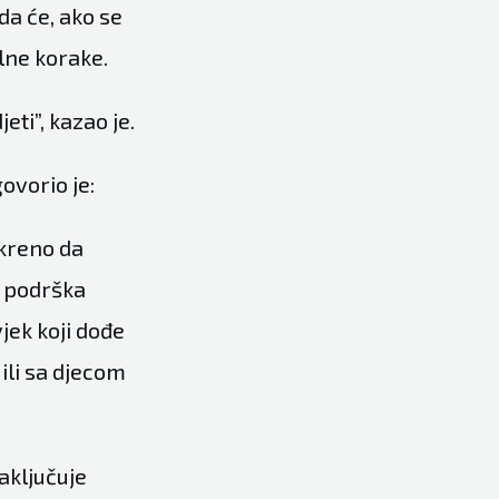
da će, ako se
lne korake.
ti”, kazao je.
govorio je:
skreno da
e podrška
jek koji dođe
ili sa djecom
aključuje