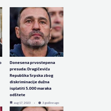
o
Donesena prvostepena
presuda: Dragičeviću
Republika Srpska zbog
diskriminacije dužna
isplatiti 5.000 maraka
odštete
aug 17, 2023
3 godine ago