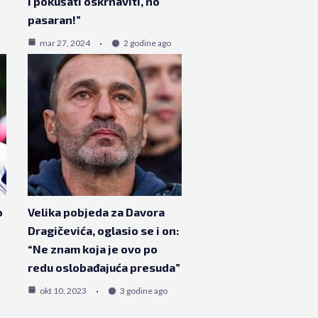
i pokušati oskrnaviti, no
pasaran!”
mar 27, 2024
2 godine ago
o
Velika pobjeda za Davora
Dragičevića, oglasio se i on:
“Ne znam koja je ovo po
redu oslobađajuća presuda”
okt 10, 2023
3 godine ago