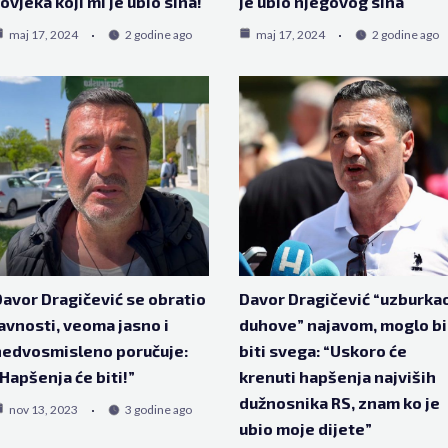
ovjeka koji mi je ubio sina!
je ubio njegovog sina
maj 17, 2024
2 godine ago
maj 17, 2024
2 godine ago
avor Dragičević se obratio
Davor Dragičević “uzburka
avnosti, veoma jasno i
duhove” najavom, moglo bi
nedvosmisleno poručuje:
biti svega: “Uskoro će
Hapšenja će biti!”
krenuti hapšenja najviših
dužnosnika RS, znam ko je
nov 13, 2023
3 godine ago
ubio moje dijete”