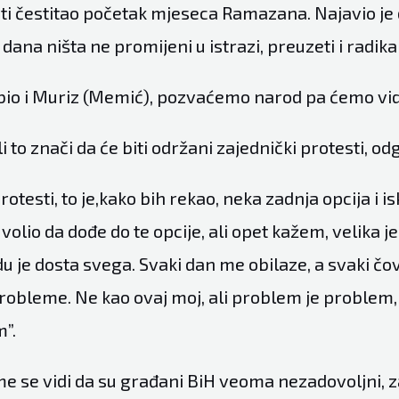
ti čestitao početak mjeseca Ramazana. Najavio je 
ana ništa ne promijeni u istrazi, preuzeti i radika
 bio i Muriz (Memić), pozvaćemo narod pa ćemo vidje
i to znači da će biti održani zajednički protesti, od
protesti, to je,kako bih rekao, neka zadnja opcija i i
volio da dođe do te opcije, ali opet kažem, velika j
 je dosta svega. Svaki dan me obilaze, a svaki čov
robleme. Ne kao ovaj moj, ali problem je problem, 
m”.
 se vidi da su građani BiH veoma nezadovoljni, z