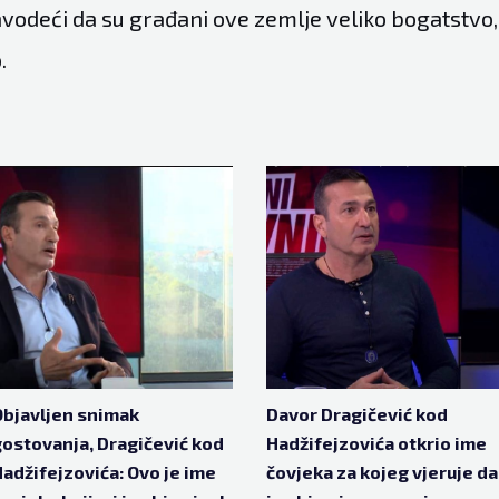
vodeći da su građani ove zemlje veliko bogatstvo, 
.
bjavljen snimak
Davor Dragičević kod
ostovanja, Dragičević kod
Hadžifejzovića otkrio ime
adžifejzovića: Ovo je ime
čovjeka za kojeg vjeruje da