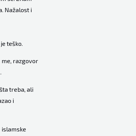
. Nažalost i
je teško.
e me, razgovor
.
šta treba, ali
azao i
a islamske