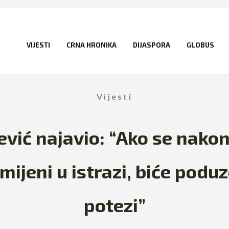
VIJESTI
CRNA HRONIKA
DIJASPORA
GLOBUS
Vijesti
ević najavio: “Ako se nako
mijeni u istrazi, biće poduz
potezi”