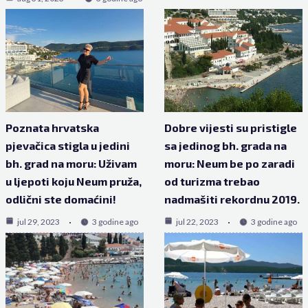
Poznata hrvatska
Dobre vijesti su pristigle
pjevačica stigla u jedini
sa jedinog bh. grada na
bh. grad na moru: Uživam
moru: Neum be po zaradi
u ljepoti koju Neum pruža,
od turizma trebao
odlični ste domaćini!
nadmašiti rekordnu 2019.
jul 29, 2023
3 godine ago
jul 22, 2023
3 godine ago