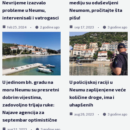
Nevrijeme izazvalo
mediju su oduševljeni
probleme u Neumu,
Neumom, pročitajte šta
intervenisali i vatrogasci
pišu!
feb 25, 2024
2 godine ago
sep 17, 2023
3 godine ago
U jedinom bh. gradu na
U policijskoj raciji u
moru Neumu su presretni
Neumu zaplijenjene veće
dobrim vijestima,
količine droge, ima i
zadovoljno trljaju ruke:
uhapšenih
Najave agencija za
aug 28, 2023
3 godine ago
septembar optimistične
aug 31, 2023
3 godine ago