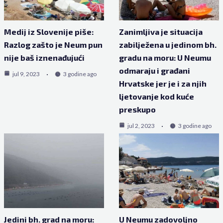
Medij iz Slovenije piše:
Zanimljiva je situacija
Razlog zašto je Neum pun
zabilježena u jedinom bh.
nije baš iznenađujući
gradu na moru: U Neumu
odmaraju i građani
jul 9, 2023
3 godine ago
Hrvatske jer je i za njih
ljetovanje kod kuće
preskupo
jul 2, 2023
3 godine ago
Jedini bh. grad na moru:
U Neumu zadovoljno