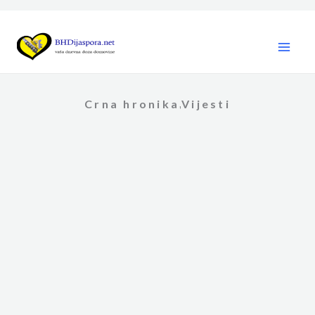
Skip
to
content
Crna hronika
Vijesti
,