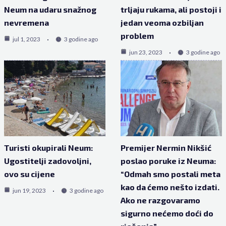
Neum na udaru snažnog
trljaju rukama, ali postoji i
nevremena
jedan veoma ozbiljan
problem
jul 1, 2023
3 godine ago
jun 23, 2023
3 godine ago
Turisti okupirali Neum:
Premijer Nermin Nikšić
Ugostitelji zadovoljni,
poslao poruke iz Neuma:
ovo su cijene
“Odmah smo postali meta
kao da ćemo nešto izdati.
jun 19, 2023
3 godine ago
Ako ne razgovaramo
sigurno nećemo doći do