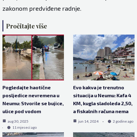
zakonom predviđene radnje.
Pročitajte više
Pogledajte haotične
Evo kakva je trenutno
posljedice nevremena u
situacija u Neumu: Kafa 4
Neumu: Stvorile se bujice,
KM, kugla sladoleda 2,50,
ulice pod vodom
a fiskalnih računa nema
aug 30, 2025
jun 14, 2024
2 godine ago
11 mjeseci ago