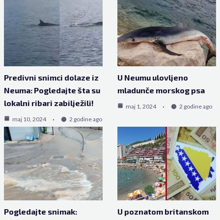
Predivni snimci dolaze iz
U Neumu ulovljeno
Neuma: Pogledajte šta su
mladunče morskog psa
lokalni ribari zabilježili!
maj 1, 2024
2 godine ago
maj 10, 2024
2 godine ago
Pogledajte snimak:
U poznatom britanskom