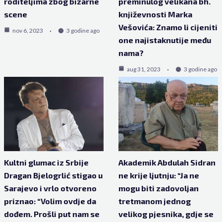
roditeljima zbog bizarne
preminulog velikana bh.
scene
književnosti Marka
Vešovića: Znamo li cijeniti
nov 6, 2023
3 godine ago
one najistaknutije među
nama?
aug 31, 2023
3 godine ago
Kultni glumac iz Srbije
Akademik Abdulah Sidran
Dragan Bjelogrlić stigao u
ne krije ljutnju: “Ja ne
Sarajevo i vrlo otvoreno
mogu biti zadovoljan
priznao: “Volim ovdje da
tretmanom jednog
dođem. Prošli put nam se
velikog pjesnika, gdje se