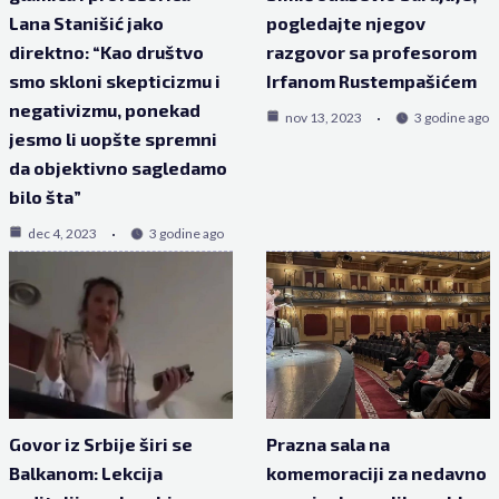
Lana Stanišić jako
pogledajte njegov
direktno: “Kao društvo
razgovor sa profesorom
smo skloni skepticizmu i
Irfanom Rustempašićem
negativizmu, ponekad
nov 13, 2023
3 godine ago
jesmo li uopšte spremni
da objektivno sagledamo
bilo šta”
dec 4, 2023
3 godine ago
Govor iz Srbije širi se
Prazna sala na
Balkanom: Lekcija
komemoraciji za nedavno