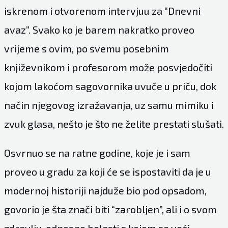
iskrenom i otvorenom intervjuu za “Dnevni
avaz”. Svako ko je barem nakratko proveo
vrijeme s ovim, po svemu posebnim
književnikom i profesorom može posvjedočiti
kojom lakoćom sagovornika uvuče u priču, dok
način njegovog izražavanja, uz samu mimiku i
zvuk glasa, nešto je što ne želite prestati slušati.
Osvrnuo se na ratne godine, koje je i sam
proveo u gradu za koji će se ispostaviti da je u
modernoj historiji najduže bio pod opsadom,
govorio je šta znači biti “zarobljen”, ali i o svom
zdravlju, odnosno bolesti s kojom se veći