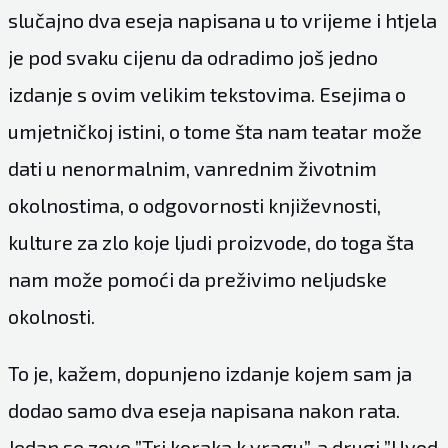
slučajno dva eseja napisana u to vrijeme i htjela
je pod svaku cijenu da odradimo još jedno
izdanje s ovim velikim tekstovima. Esejima o
umjetničkoj istini, o tome šta nam teatar može
dati u nenormalnim, vanrednim životnim
okolnostima, o odgovornosti književnosti,
kulture za zlo koje ljudi proizvode, do toga šta
nam može pomoći da preživimo neljudske
okolnosti.
To je, kažem, dopunjeno izdanje kojem sam ja
dodao samo dva eseja napisana nakon rata.
Jedan se zove ”Tri koraka k vragu”, a drugi ”Uvod