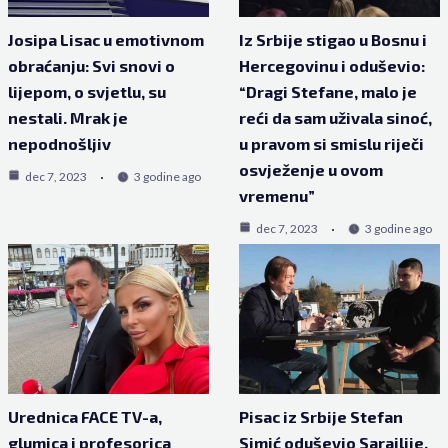
Josipa Lisac u emotivnom
Iz Srbije stigao u Bosnu i
obraćanju: Svi snovi o
Hercegovinu i oduševio:
lijepom, o svjetlu, su
“Dragi Stefane, malo je
nestali. Mrak je
reći da sam uživala sinoć,
nepodnošljiv
u pravom si smislu riječi
osvježenje u ovom
dec 7, 2023
3 godine ago
vremenu”
dec 7, 2023
3 godine ago
Urednica FACE TV-a,
Pisac iz Srbije Stefan
glumica i profesorica
Simić oduševio Sarajlije,