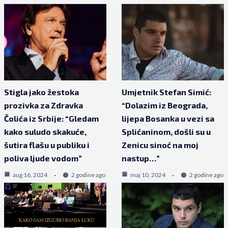
Stigla jako žestoka
Umjetnik Stefan Simić:
prozivka za Zdravka
“Dolazim iz Beograda,
Čolića iz Srbije: “Gledam
lijepa Bosanka u vezi sa
kako suludo skakuće,
Splićaninom, došli su u
šutira flašu u publiku i
Zenicu sinoć na moj
poliva ljude vodom”
nastup…”
aug 16, 2024
2 godine ago
maj 10, 2024
2 godine ago