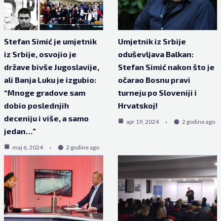
Stefan Simić je umjetnik
Umjetnik iz Srbije
iz Srbije, osvojio je
oduševljava Balkan:
države bivše Jugoslavije,
Stefan Simić nakon što je
ali Banja Luku je izgubio:
očarao Bosnu pravi
“Mnoge gradove sam
turneju po Sloveniji i
dobio poslednjih
Hrvatskoj!
deceniju i više, a samo
apr 19, 2024
2 godine ago
jedan…”
maj 6, 2024
2 godine ago