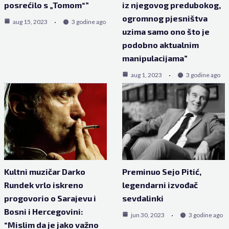
posrećilo s „Tomom“”
iz njegovog predubokog,
ogromnog pjesništva
aug 15, 2023
3 godine ago
uzima samo ono što je
podobno aktualnim
manipulacijama”
aug 1, 2023
3 godine ago
Kultni muzičar Darko
Preminuo Sejo Pitić,
Rundek vrlo iskreno
legendarni izvođač
progovorio o Sarajevu i
sevdalinki
Bosni i Hercegovini:
jun 30, 2023
3 godine ago
“Mislim da je jako važno