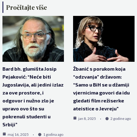
Pročitajte više
Bard bh. glumišta Josip
Žbanić s porukom koja
Pejaković: “Neće biti
“odzvanja” državom:
Jugoslavija, ali jedini izlaz
“Samo u BiH se u džamiji
za ove prostore, i
vjernicima govori da idu
odgovor i nužno zlo je
gledati film režiserke
upravo ovo što su
ateistice o Jevreju”
pokrenuli studenti u
jan 8, 2025
2 godine ago
Srbiji”
maj 16, 2025
1 godina ago