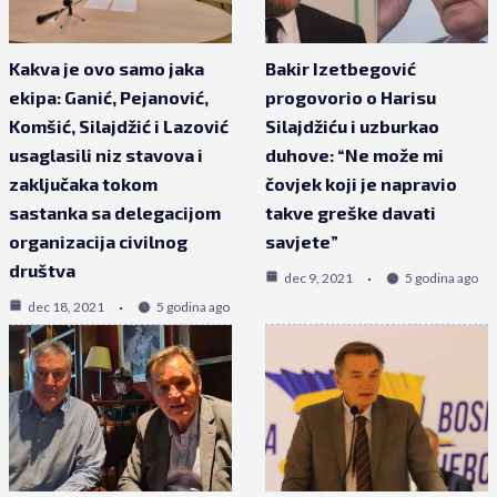
Kakva je ovo samo jaka
Bakir Izetbegović
ekipa: Ganić, Pejanović,
progovorio o Harisu
Komšić, Silajdžić i Lazović
Silajdžiću i uzburkao
usaglasili niz stavova i
duhove: “Ne može mi
zaključaka tokom
čovjek koji je napravio
sastanka sa delegacijom
takve greške davati
organizacija civilnog
savjete”
društva
dec 9, 2021
5 godina ago
dec 18, 2021
5 godina ago