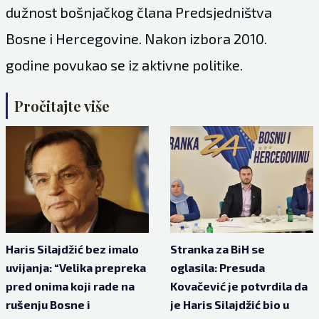
dužnost bošnjačkog člana Predsjedništva
Bosne i Hercegovine. Nakon izbora 2010.
godine povukao se iz aktivne politike.
Pročitajte više
Haris Silajdžić bez imalo
Stranka za BiH se
uvijanja: “Velika prepreka
oglasila: Presuda
pred onima koji rade na
Kovačević je potvrdila da
rušenju Bosne i
je Haris Silajdžić bio u