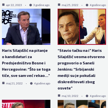
apr 22, 2023
3 godine ago
maj 25, 2022
4 godine ago
Haris Silajdžić na pitanje
“Stavio tačku na i” Haris
o kandidaturi za
Silajdžić veoma otvoreno
Predsjedništvo Bosne i
progovorio o Saneli
Hercegovine: “Što se toga
Jenkins: “Srbijanski
tiče, sve sam već rekao…”
mediji su je pokušali
diskreditovati zbog
maj 21, 2022
4 godine ago
osvete”
maj 10, 2022
4 godine ago