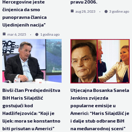
Hercegovine jeste
pravu 2006.
činjenica da smo
aug 28, 2023
3 godine ago
punopravna članica
Ujedinjenih nacija”
mar 6, 2025
1 godina ago
Bivši član Predsjedništva
Utjecajna Bosanka Sanela
BiH Haris Silajdžić
Jenkins zvijezda
gostujući kod
popularne emisije u
Hadžifejzovića: “Koji je
Americi: “Haris Silajdžić je
lijek: mora se konstantno
i dalje stub odbrane BiH
biti prisutan u Americi”
na međunarodnoj sceni”