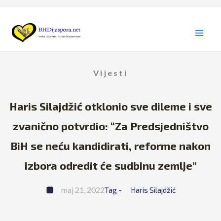
Skip
to
content
Vijesti
Haris Silajdžić otklonio sve dileme i sve
zvanično potvrdio: “Za Predsjedništvo
BiH se neću kandidirati, reforme nakon
izbora odredit će sudbinu zemlje”
maj 21, 2022
Tag - 
Haris Silajdžić