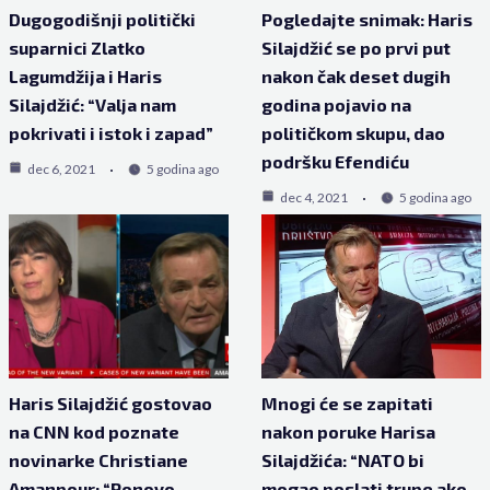
Dugogodišnji politički
Pogledajte snimak: Haris
suparnici Zlatko
Silajdžić se po prvi put
Lagumdžija i Haris
nakon čak deset dugih
Silajdžić: “Valja nam
godina pojavio na
pokrivati i istok i zapad”
političkom skupu, dao
podršku Efendiću
dec 6, 2021
5 godina ago
dec 4, 2021
5 godina ago
Haris Silajdžić gostovao
Mnogi će se zapitati
na CNN kod poznate
nakon poruke Harisa
novinarke Christiane
Silajdžića: “NATO bi
Amanpour: “Ponovo
mogao poslati trupe ako