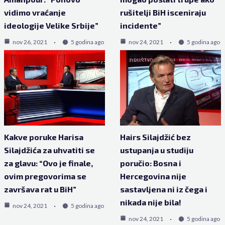
vidimo vraćanje
rušitelji BiH isceniraju
ideologije Velike Srbije”
incidente”
nov 26, 2021
5 godina ago
nov 24, 2021
5 godina ago
Kakve poruke Harisa
Hairs Silajdžić bez
Silajdžića za uhvatiti se
ustupanja u studiju
za glavu: “Ovo je finale,
poručio: Bosna i
ovim pregovorima se
Hercegovina nije
završava rat u BiH”
sastavljena ni iz čega i
nikada nije bila!
nov 24, 2021
5 godina ago
nov 24, 2021
5 godina ago