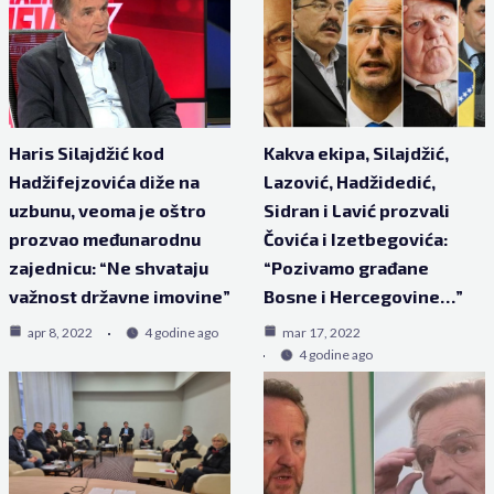
Haris Silajdžić kod
Kakva ekipa, Silajdžić,
Hadžifejzovića diže na
Lazović, Hadžidedić,
uzbunu, veoma je oštro
Sidran i Lavić prozvali
prozvao međunarodnu
Čovića i Izetbegovića:
zajednicu: “Ne shvataju
“Pozivamo građane
važnost državne imovine”
Bosne i Hercegovine…”
apr 8, 2022
4 godine ago
mar 17, 2022
4 godine ago