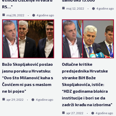
RS…”
maj 12, 2022
4 godine ago
maj 28, 2022
4 godine ago
Božo Skopljaković poslao
Odlučne kritike
jasnu poruku u Hrvatsku:
predsjednika Hrvatske
“Ovo što Milanović kuha s
stranke BiH Bože
Čovićem ni pas s maslom
Skopljakovića, ističe:
ne bi pojeo”
“HDZ godinama blokira
institucije i bori se da
apr 29, 2022
4 godine ago
zadrži krađu na izborima”
apr 27, 2022
4 godine ago