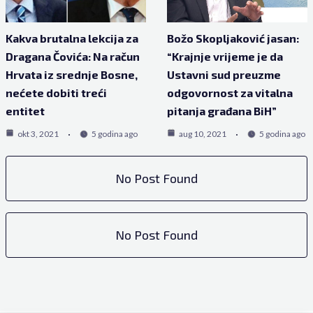
Kakva brutalna lekcija za
Božo Skopljaković jasan:
Dragana Čovića: Na račun
“Krajnje vrijeme je da
Hrvata iz srednje Bosne,
Ustavni sud preuzme
nećete dobiti treći
odgovornost za vitalna
entitet
pitanja građana BiH”
okt 3, 2021
5 godina ago
aug 10, 2021
5 godina ago
No Post Found
No Post Found