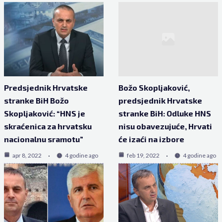
Predsjednik Hrvatske
Božo Skopljaković,
stranke BiH Božo
predsjednik Hrvatske
Skopljaković: “HNS je
stranke BiH: Odluke HNS
skraćenica za hrvatsku
nisu obavezujuće, Hrvati
nacionalnu sramotu”
će izaći na izbore
apr 8, 2022
4 godine ago
feb 19, 2022
4 godine ago