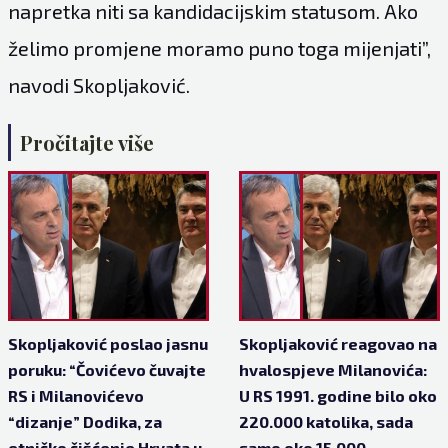
napretka niti sa kandidacijskim statusom. Ako
želimo promjene moramo puno toga mijenjati”,
navodi Skopljaković.
Pročitajte više
Skopljaković poslao jasnu
Skopljaković reagovao na
poruku: “Čovićevo čuvajte
hvalospjeve Milanovića:
RS i Milanovićevo
U RS 1991. godine bilo oko
“dizanje” Dodika, za
220.000 katolika, sada
etničko čišćenje Hrvata u
samo oko 15.000