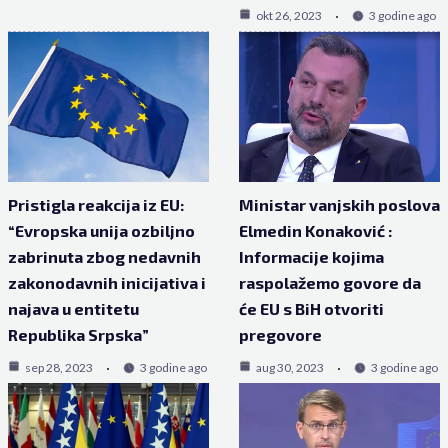
okt 26, 2023
3 godine ago
Pristigla reakcija iz EU:
Ministar vanjskih poslova
“Evropska unija ozbiljno
Elmedin Konaković :
zabrinuta zbog nedavnih
Informacije kojima
zakonodavnih inicijativa i
raspolažemo govore da
najava u entitetu
će EU s BiH otvoriti
Republika Srpska”
pregovore
sep 28, 2023
3 godine ago
aug 30, 2023
3 godine ago