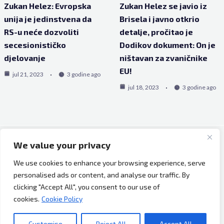
Zukan Helez: Evropska
Zukan Helez se javio iz
unija je jedinstvena da
Brisela i javno otkrio
RS-u neće dozvoliti
detalje, pročitao je
secesionističko
Dodikov dokument: On je
djelovanje
ništavan za zvaničnike
EU!
jul 21, 2023
3 godine ago
jul 18, 2023
3 godine ago
We value your privacy
Copyright © 2026 Bh Dijaspora.
We use cookies to enhance your browsing experience, serve
O nama
personalised ads or content, and analyse our traffic. By
Marketing
clicking "Accept All", you consent to our use of
Uslovi korištenja
cookies.
Cookie Policy
Impressum
Kontakt
Customise
Reject All
Accept All