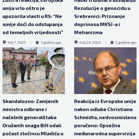
unija vrlo oštro je
Rezolucije o genocidu u
upozorila vlasti u RS: “Ne
Srebrenici: Priznanje
smije doći do odstupanja
doprinosa MKSJ-a i
od temeljnih vrijednosti”
Mehanizma
feb 7, 2025
1 godina ago
maj 24, 2024
2 godine ago
Skandalozno: Zamjenik
Reakcija iz Evropske unije
ministra odbrane i
nakon odluke Christiana
načelnik generalštaba
Schmidta, nedvosmisleno
Oružanih snaga BiH odali
poručeno: Opsežna
počast zločincu Mladiću u
međunarodna supervizija