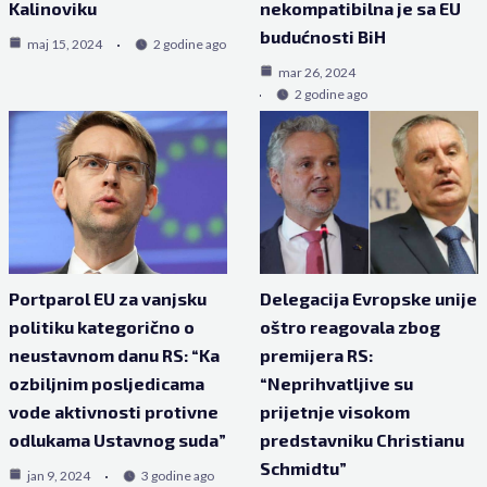
Kalinoviku
nekompatibilna je sa EU
budućnosti BiH
maj 15, 2024
2 godine ago
mar 26, 2024
2 godine ago
Portparol EU za vanjsku
Delegacija Evropske unije
politiku kategorično o
oštro reagovala zbog
neustavnom danu RS: “Ka
premijera RS:
ozbiljnim posljedicama
“Neprihvatljive su
vode aktivnosti protivne
prijetnje visokom
odlukama Ustavnog suda”
predstavniku Christianu
Schmidtu”
jan 9, 2024
3 godine ago