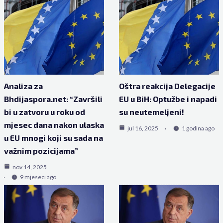
Analiza za
Oštra reakcija Delegacije
Bhdijaspora.net: “Završili
EU u BiH: Optužbe i napadi
bi u zatvoru u roku od
su neutemeljeni!
mjesec dana nakon ulaska
jul 16, 2025
1 godina ago
u EU mnogi koji su sada na
važnim pozicijama”
nov 14, 2025
9 mjeseci ago