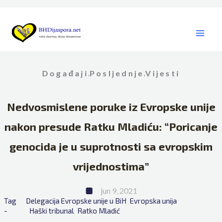
Skip
to
content
Događaji
Posljednje
Vijesti
,
,
Nedvosmislene poruke iz Evropske unije
nakon presude Ratku Mladiću: “Poricanje
genocida je u suprotnosti sa evropskim
vrijednostima”
jun 9, 2021
Tag 
Delegacija Evropske unije u BiH
Evropska unija
- 
Haški tribunal
Ratko Mladić