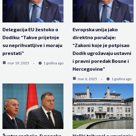
Delegacija EU žestoko o
Evropska unija jako
Dodiku: “Takve prijetnje
direktno poručuje:
su neprihvatljive i moraju
“Zakoni koje je potpisao
prestati”
Dodik ugrožavaju ustavni
i pravni poredak Bosne i
mar 19, 2025
1 godina ago
Hercegovine”
mar 6, 2025
1 godina ago
Žustra reakcija, Evropska
Haški tribunal o usvajanju