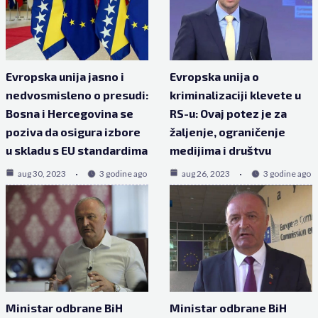
Evropska unija jasno i
Evropska unija o
nedvosmisleno o presudi:
kriminalizaciji klevete u
Bosna i Hercegovina se
RS-u: Ovaj potez je za
poziva da osigura izbore
žaljenje, ograničenje
u skladu s EU standardima
medijima i društvu
aug 30, 2023
3 godine ago
aug 26, 2023
3 godine ago
Ministar odbrane BiH
Ministar odbrane BiH