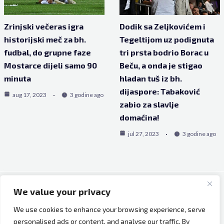
Zrinjski večeras igra
Dodik sa Zeljkovićem i
historijski meč za bh.
Tegeltijom uz podignuta
fudbal, do grupne faze
tri prsta bodrio Borac u
Mostarce dijeli samo 90
Beču, a onda je stigao
minuta
hladan tuš iz bh.
dijaspore: Tabaković
aug 17, 2023
3 godine ago
zabio za slavlje
domaćina!
jul 27, 2023
3 godine ago
We value your privacy
Copyright © 2026 Bh Dijaspora.
We use cookies to enhance your browsing experience, serve
O nama
personalised ads or content, and analyse our traffic. By