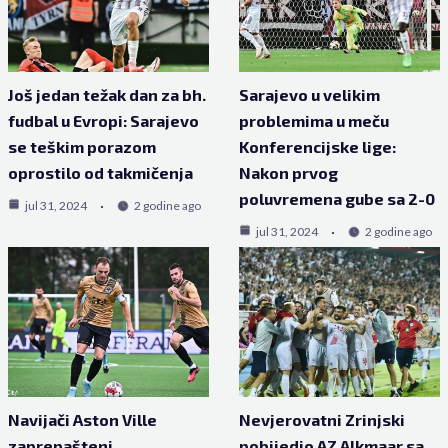
Još jedan težak dan za bh.
Sarajevo u velikim
fudbal u Evropi: Sarajevo
problemima u meču
se teškim porazom
Konferencijske lige:
oprostilo od takmičenja
Nakon prvog
poluvremena gube sa 2-0
jul 31, 2024
2 godine ago
jul 31, 2024
2 godine ago
Navijači Aston Ville
Nevjerovatni Zrinjski
zaprepašteni
pobijedio AZ Alkmaar sa