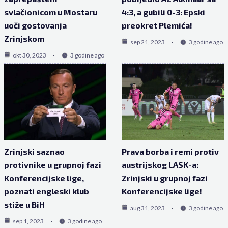
svlačionicom u Mostaru
4:3, a gubili 0-3: Epski
uoči gostovanja
preokret Plemića!
Zrinjskom
sep 21, 2023
3 godine ago
okt 30, 2023
3 godine ago
Zrinjski saznao
Prava borba i remi protiv
protivnike u grupnoj fazi
austrijskog LASK-a:
Konferencijske lige,
Zrinjski u grupnoj fazi
poznati engleski klub
Konferencijske lige!
stiže u BiH
aug 31, 2023
3 godine ago
sep 1, 2023
3 godine ago