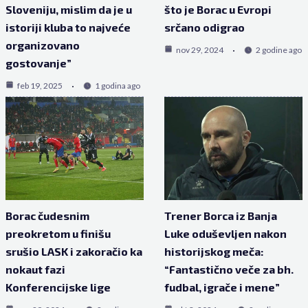
Sloveniju, mislim da je u
što je Borac u Evropi
istoriji kluba to najveće
srčano odigrao
organizovano
nov 29, 2024
2 godine ago
gostovanje”
feb 19, 2025
1 godina ago
Borac čudesnim
Trener Borca iz Banja
preokretom u finišu
Luke oduševljen nakon
srušio LASK i zakoračio ka
historijskog meča:
nokaut fazi
“Fantastično veče za bh.
Konferencijske lige
fudbal, igrače i mene”