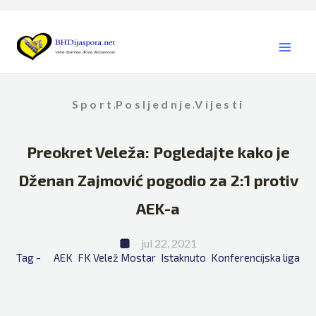
Skip
to
content
Sport
Posljednje
Vijesti
,
,
Preokret Veleža: Pogledajte kako je
Dženan Zajmović pogodio za 2:1 protiv
AEK-a
jul 22, 2021
Tag - 
AEK
FK Velež Mostar
Istaknuto
Konferencijska liga