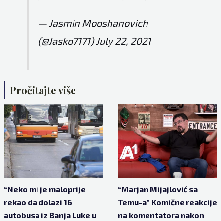
— Jasmin Mooshanovich
(@Jasko7171)
July 22, 2021
Pročitajte više
“Neko mi je maloprije
“Marjan Mijajlović sa
rekao da dolazi 16
Temu-a” Komične reakcije
autobusa iz Banja Luke u
na komentatora nakon