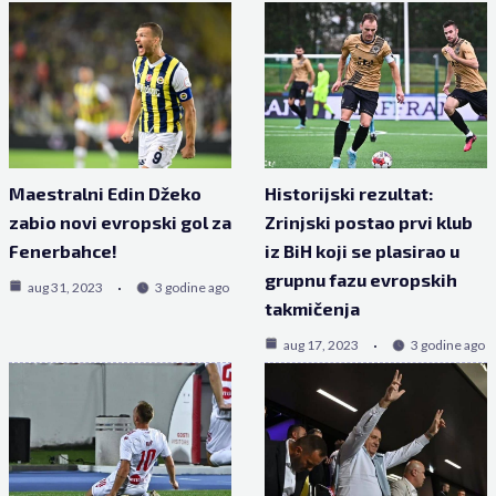
Maestralni Edin Džeko
Historijski rezultat:
zabio novi evropski gol za
Zrinjski postao prvi klub
Fenerbahce!
iz BiH koji se plasirao u
grupnu fazu evropskih
aug 31, 2023
3 godine ago
takmičenja
aug 17, 2023
3 godine ago