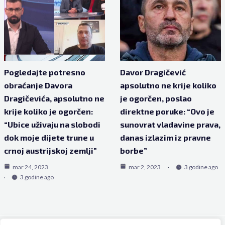
Pogledajte potresno
Davor Dragičević
obraćanje Davora
apsolutno ne krije koliko
Dragičevića, apsolutno ne
je ogorčen, poslao
krije koliko je ogorčen:
direktne poruke: “Ovo je
“Ubice uživaju na slobodi
sunovrat vladavine prava,
dok moje dijete trune u
danas izlazim iz pravne
crnoj austrijskoj zemlji”
borbe”
mar 24, 2023
mar 2, 2023
3 godine ago
3 godine ago