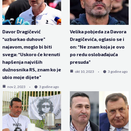
Davor Dragičević
Velika pobjeda za Davora
“uzburkao duhove”
Dragičevića, oglasio se i
najavom, moglo bi biti
on: “Ne znam koja je ovo
svega: “Uskoro će krenuti
po redu oslobađajuća
hapšenja najviših
presuda”
dužnosnika RS, znam ko je
okt 10, 2023
3 godine ago
ubio moje dijete”
nov 2, 2023
3 godine ago