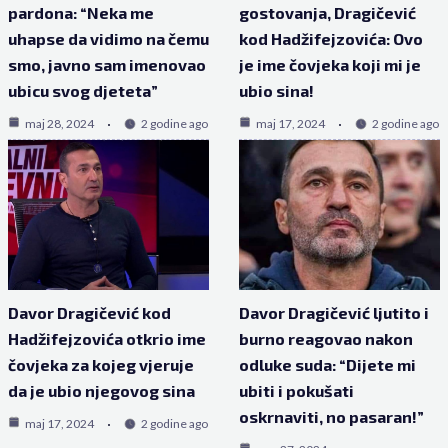
pardona: “Neka me
gostovanja, Dragičević
uhapse da vidimo na čemu
kod Hadžifejzovića: Ovo
smo, javno sam imenovao
je ime čovjeka koji mi je
ubicu svog djeteta”
ubio sina!
maj 28, 2024
2 godine ago
maj 17, 2024
2 godine ago
Davor Dragičević kod
Davor Dragičević ljutito i
Hadžifejzovića otkrio ime
burno reagovao nakon
čovjeka za kojeg vjeruje
odluke suda: “Dijete mi
da je ubio njegovog sina
ubiti i pokušati
oskrnaviti, no pasaran!”
maj 17, 2024
2 godine ago