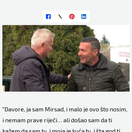
“Davore, ja sam Mirsad, i malo je ovo što nosim,
i nemam prave riječi… ali došao sam da ti
kažem da sam tu, i moja je kuća tu, i šta god ti