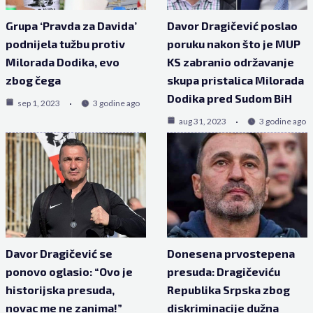
Grupa ‘Pravda za Davida’
Davor Dragičević poslao
podnijela tužbu protiv
poruku nakon što je MUP
Milorada Dodika, evo
KS zabranio održavanje
zbog čega
skupa pristalica Milorada
Dodika pred Sudom BiH
sep 1, 2023
3 godine ago
aug 31, 2023
3 godine ago
Davor Dragičević se
Donesena prvostepena
ponovo oglasio: “Ovo je
presuda: Dragičeviću
historijska presuda,
Republika Srpska zbog
novac me ne zanima!”
diskriminacije dužna