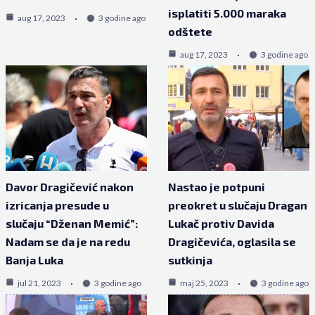
isplatiti 5.000 maraka
aug 17, 2023
3 godine ago
odštete
aug 17, 2023
3 godine ago
Davor Dragičević nakon
Nastao je potpuni
izricanja presude u
preokret u slučaju Dragan
slučaju “Dženan Memić”:
Lukač protiv Davida
Nadam se da je na redu
Dragičevića, oglasila se
Banja Luka
sutkinja
jul 21, 2023
3 godine ago
maj 25, 2023
3 godine ago