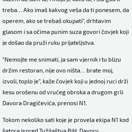
treba… Ako imaš kakvog veša da ti ponesem, da
operem, ako se trebaš okupati”, drhtavim
glasom i sa očima punim suza govori čovjek koji
je došao da pruži ruku prijateljstva.
“Nemojte me snimati, ja sam vjernik i tu blizu
držim restoran, nije ovo ništa… brate moj,
izvoli, toplo je”, kaže čovjek koji u jednoj ruci drži
kesu orošenu od vrućeg obroka a drugom grli
Davora Dragičevića, prenosi
N1
.
Tokom nekoliko sati koje je provela ekipa N1 kod
šatora ispred Tužilaštva BiH, Davoru