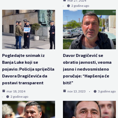
mar 27, 2024
2 godine ago
Pogledajte snimak iz
Davor Dragičević se
Banja Luke koji se
obratio javnosti, veoma
pojavio: Policija spriječila
jasno i nedvosmisleno
Davora Dragičevića da
poručuje: “Hapšenja će
postavi transparent
biti!”
mar 18, 2024
nov 13, 2023
3 godine ago
2 godine ago