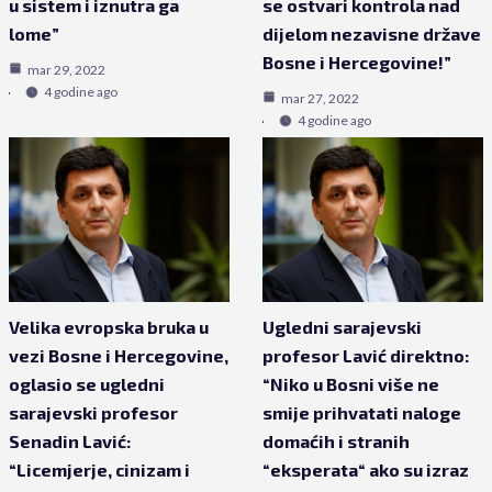
u sistem i iznutra ga
se ostvari kontrola nad
lome”
dijelom nezavisne države
Bosne i Hercegovine!”
mar 29, 2022
4 godine ago
mar 27, 2022
4 godine ago
Velika evropska bruka u
Ugledni sarajevski
vezi Bosne i Hercegovine,
profesor Lavić direktno:
oglasio se ugledni
“Niko u Bosni više ne
sarajevski profesor
smije prihvatati naloge
Senadin Lavić:
domaćih i stranih
“Licemjerje, cinizam i
“eksperata“ ako su izraz