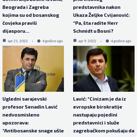
Beograda i Zagreba
predstavnika nakon
kojima su od bosanskog
Ukaza Željke Cvijanović:
čovjeka pravili
“Pa, šta radite Herr
dijasporu…
Schmidt u Bosni?
apr 21, 2022
4 godine ago
apr 9, 2022
4 godine ago
Ugledni sarajevski
Lavić: “Cinizam je da iz
profesor Senadin Lavić
evropske birokratije
nedvosmisleno
nastupaju pojedini
upozorava:
predstavnici i služe
“Antibosanske snage ušle
zagrebačkom pokušaju da