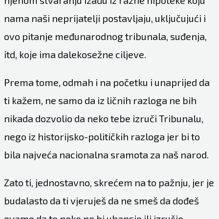
njenom stvaranju izađu iz razne hipoteke koju
nama naši neprijatelji postavljaju, uključujući i
ovo pitanje međunarodnog tribunala, suđenja,
itd, koje ima dalekosežne ciljeve.
Prema tome, odmah i na početku i unaprijed da
ti kažem, ne samo da iz ličnih razloga ne bih
nikada dozvolio da neko tebe izruči Tribunalu,
nego iz historijsko-političkih razloga jer bi to
bila najveća nacionalna sramota za naš narod.
Zato ti, jednostavno, skrećem na to pažnju, jer je
budalasto da ti vjeruješ da ne smeš da dođeš
ovamo da te neko ne bi uhapsio ili izručio