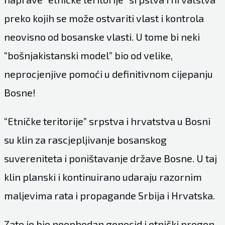
preko kojih se može ostvariti vlast i kontrola
neovisno od bosanske vlasti. U tome bi neki
“bošnjakistanski model” bio od velike,
neprocjenjive pomoći u definitivnom cijepanju
Bosne!
“Etničke teritorije” srpstva i hrvatstva u Bosni
su klin za rascjepljivanje bosanskog
suvereniteta i poništavanje države Bosne. U taj
klin planski i kontinuirano udaraju razornim
maljevima rata i propagande Srbija i Hrvatska.
Zato je bio neophodan genocid i etnički progon