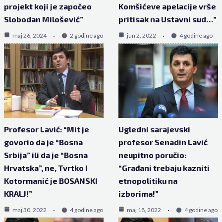
projekt koji je započeo
Komšićeve apelacije vrše
Slobodan Milošević”
pritisak na Ustavni sud…”
maj 26, 2024
2 godine ago
jun 2, 2022
4 godine ago
Profesor Lavić: “Mit je
Ugledni sarajevski
govorio da je “Bosna
profesor Senadin Lavić
Srbija” ili da je “Bosna
neupitno poručio:
Hrvatska”, ne, Tvrtko I
“Građani trebaju kazniti
Kotormanić je BOSANSKI
etnopolitiku na
KRALJ!”
izborima!”
maj 30, 2022
4 godine ago
maj 18, 2022
4 godine ago