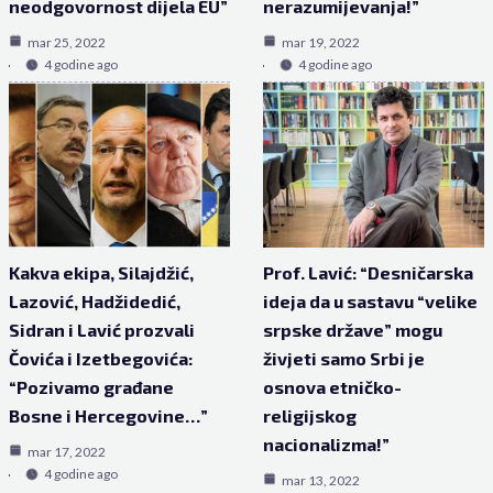
neodgovornost dijela EU”
nerazumijevanja!”
mar 25, 2022
mar 19, 2022
4 godine ago
4 godine ago
Kakva ekipa, Silajdžić,
Prof. Lavić: “Desničarska
Lazović, Hadžidedić,
ideja da u sastavu “velike
Sidran i Lavić prozvali
srpske države” mogu
Čovića i Izetbegovića:
živjeti samo Srbi je
“Pozivamo građane
osnova etničko-
Bosne i Hercegovine…”
religijskog
nacionalizma!”
mar 17, 2022
4 godine ago
mar 13, 2022