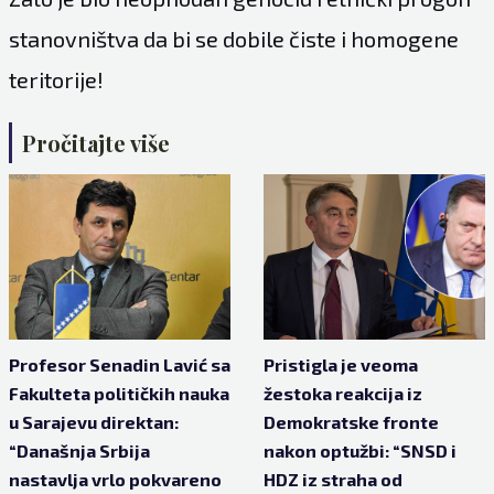
stanovništva da bi se dobile čiste i homogene
teritorije!
Pročitajte više
Profesor Senadin Lavić sa
Pristigla je veoma
Fakulteta političkih nauka
žestoka reakcija iz
u Sarajevu direktan:
Demokratske fronte
“Današnja Srbija
nakon optužbi: “SNSD i
nastavlja vrlo pokvareno
HDZ iz straha od