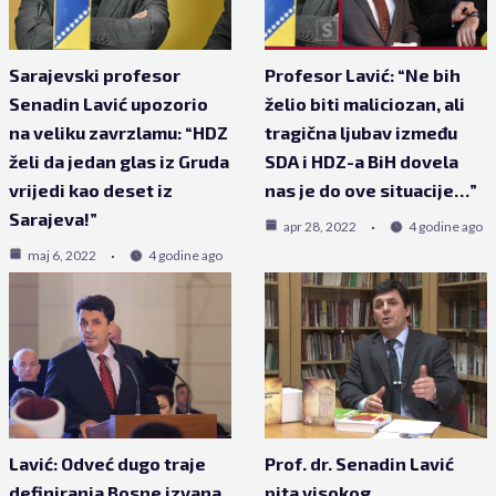
Sarajevski profesor
Profesor Lavić: “Ne bih
Senadin Lavić upozorio
želio biti maliciozan, ali
na veliku zavrzlamu: “HDZ
tragična ljubav između
želi da jedan glas iz Gruda
SDA i HDZ-a BiH dovela
vrijedi kao deset iz
nas je do ove situacije…”
Sarajeva!”
apr 28, 2022
4 godine ago
maj 6, 2022
4 godine ago
Lavić: Odveć dugo traje
Prof. dr. Senadin Lavić
definiranja Bosne izvana,
pita visokog