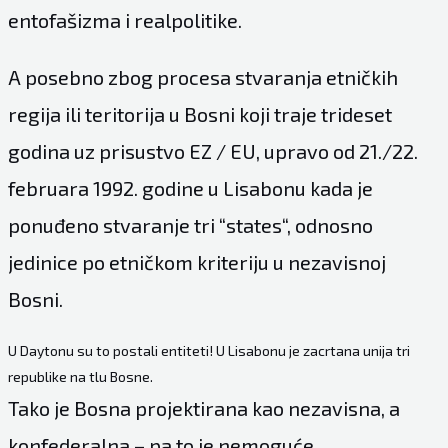
entofašizma i realpolitike.
A posebno zbog procesa stvaranja etničkih
regija ili teritorija u Bosni koji traje trideset
godina uz prisustvo EZ / EU, upravo od 21./22.
februara 1992. godine u Lisabonu kada je
ponuđeno stvaranje tri “states“, odnosno
jedinice po etničkom kriteriju u nezavisnoj
Bosni.
U Daytonu su to postali entiteti! U Lisabonu je zacrtana unija tri
republike na tlu Bosne.
Tako je Bosna projektirana kao nezavisna, a
konfederalna – pa to je nemoguće.