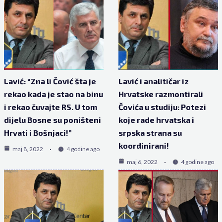
Lavić: “Zna li Čović šta je
Lavić i analitičar iz
rekao kada je stao na binu
Hrvatske razmontirali
i rekao čuvajte RS. U tom
Čovića u studiju: Potezi
dijelu Bosne su poništeni
koje rade hrvatska i
Hrvati i Bošnjaci!”
srpska strana su
koordinirani!
maj 8, 2022
4 godine ago
maj 6, 2022
4 godine ago