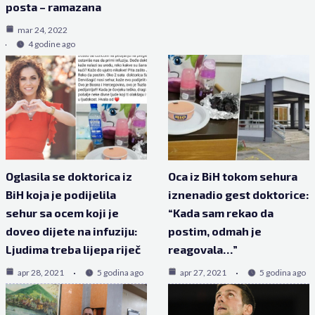
posta – ramazana
mar 24, 2022
4 godine ago
Oglasila se doktorica iz
Oca iz BiH tokom sehura
BiH koja je podijelila
iznenadio gest doktorice:
sehur sa ocem koji je
“Kada sam rekao da
doveo dijete na infuziju:
postim, odmah je
Ljudima treba lijepa riječ
reagovala…”
apr 28, 2021
5 godina ago
apr 27, 2021
5 godina ago