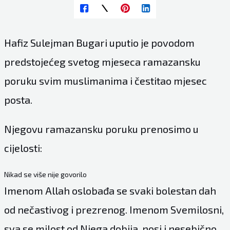
Hafiz Sulejman Bugari uputio je povodom
predstojećeg svetog mjeseca ramazansku
poruku svim muslimanima i čestitao mjesec
posta.
Njegovu ramazansku poruku prenosimo u
cijelosti:
Nikad se više nije govorilo
Imenom Allah oslobađa se svaki bolestan dah
od nečastivog i prezrenog. Imenom Svemilosni,
sva se milost od Njega dobija, nosi i nesebično