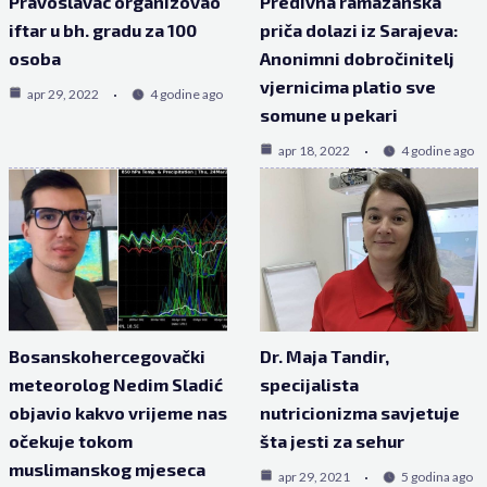
Pravoslavac organizovao
Predivna ramazanska
iftar u bh. gradu za 100
priča dolazi iz Sarajeva:
osoba
Anonimni dobročinitelj
vjernicima platio sve
apr 29, 2022
4 godine ago
somune u pekari
apr 18, 2022
4 godine ago
Bosanskohercegovački
Dr. Maja Tandir,
meteorolog Nedim Sladić
specijalista
objavio kakvo vrijeme nas
nutricionizma savjetuje
očekuje tokom
šta jesti za sehur
muslimanskog mjeseca
apr 29, 2021
5 godina ago