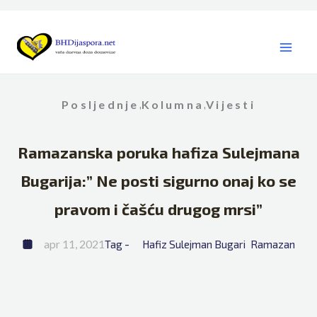
Skip
to
content
Posljednje
Kolumna
Vijesti
,
,
Ramazanska poruka hafiza Sulejmana
Bugarija:” Ne posti sigurno onaj ko se
pravom i čašću drugog mrsi”
apr 11, 2021
Tag - 
Hafiz Sulejman Bugari
Ramazan