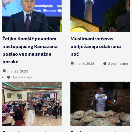
Željko Komšić povodom
Muslimani večeras
nastupajućeg Ramazana
obilježavaju odabranu
poslao veoma snažne
noć
poruke
mar 6, 2023
3 godine ago
mar 22, 2023
3 godine ago