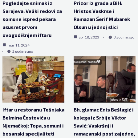
Pogledajte snimak iz
Prizor iz grada u BiH:
Sarajeva: Veliki redovi za
Hristos Vaskrse i
somune ispred pekara
Ramazan Šerif Mubarek
ususret prvom
Olsun u jednoj slici
ovogodišnjem iftaru
apr 18, 2023
3 godine ago
mar 11, 2024
2 godine ago
Iftar u restoranu Tešnjaka
Bh. glumac Enis Bešlagić i
Belmina Čostovića u
kolega iz Srbije Viktor
Njemačkoj: Topa, somuni i
Savić: Vaskršnji i
bosanski specijaliteti
ramazanski post zajedno,