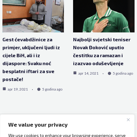
Gest ćevabdžinice za
Najbolji svjetski teniser
primjer, uključeni ljudi iz
Novak Đoković uputio
cijele BiH, ali i iz
čestitku za ramazan i
dijaspore: Svaku noć
izazvao oduševljenje
besplatni iftari za sve
apr 14, 2021
5 godina ago
postače!
apr 19, 2021
5 godina ago
We value your privacy
Copyright © 2026 Bh Dijaspora.
We use cookies to enhance your browsing experience, serve