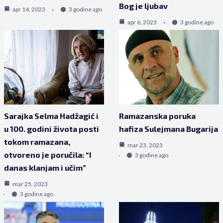
Bog je ljubav
apr 14, 2023
3 godine ago
apr 6, 2023
3 godine ago
Sarajka Selma Hadžagić i
Ramazanska poruka
u 100. godini života posti
hafiza Sulejmana Bugarija
tokom ramazana,
mar 23, 2023
otvoreno je poručila: “I
3 godine ago
danas klanjam i učim”
mar 25, 2023
3 godine ago