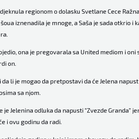
 odjeknula regionom o dolasku Svetlane Cece Ražnat
šoua iznenadila je mnoge, a Saša je sada otkrio i k
ra.
bjedio, ona je pregovarala sa United mediom i oni 
rdi on.
i da li je mogao da pretpostavi da će Jelena napustiti
osima sa njom.
e je Jelenina odluka da napusti “Zvezde Granda” je
će i ovu godinu da radi.