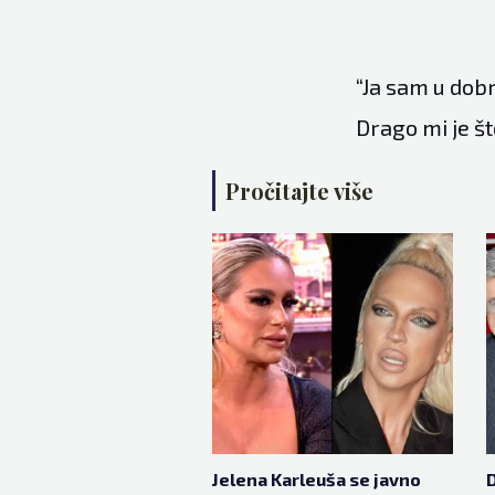
“Ja sam u dobr
Drago mi je što
Pročitajte više
Jelena Karleuša se javno
D