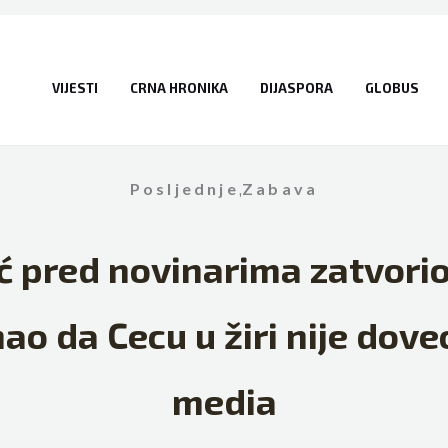
VIJESTI
CRNA HRONIKA
DIJASPORA
GLOBUS
Posljednje
,
Zabava
 pred novinarima zatvorio
ao da Cecu u žiri nije dove
media