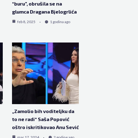
“buru”, obrušila se na
glumca Dragana Bjelogrlića
feb 8, 2025
1 godina ago
„Zamolio bih voditeljku da
to ne radi“ Saša Popović
oštro iskritikovao Anu Sević
mar 17, 2024
2 godine ago