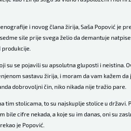
nografije i novog člana žirija, Saša Popović je pr
sedme sile prije svega želio da demantuje natpise 
d produkcije.
koji su se pojavili su apsolutna gluposti i neistina.
enjenom sastavu žirija, i moram da vam kažem da je
a dobrovoljni čin, niko nikada nije tražio pare.
na tim stolicama, to su najskuplje stolice u državi. P
m bile cifre nekada, a koje su im danas, oni su zasluž
rekao je Popović.