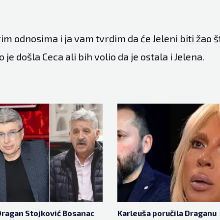
im odnosima i ja vam tvrdim da će Jeleni biti žao što
 je došla Ceca ali bih volio da je ostala i Jelena.
ragan Stojković Bosanac
Karleuša poručila Draganu