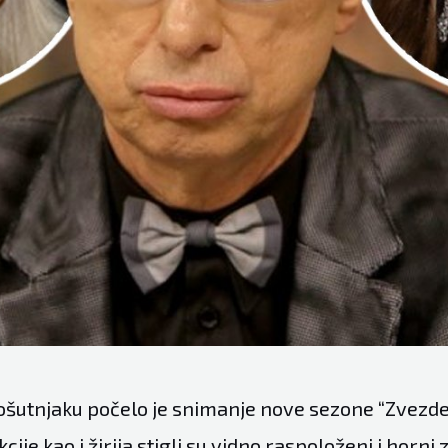
Košutnjaku počelo je snimanje nove sezone “Zvezde
cije kao i žirija stigli su vidno raspoloženi i horni