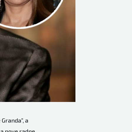
 Granda”, a
 za nove radne