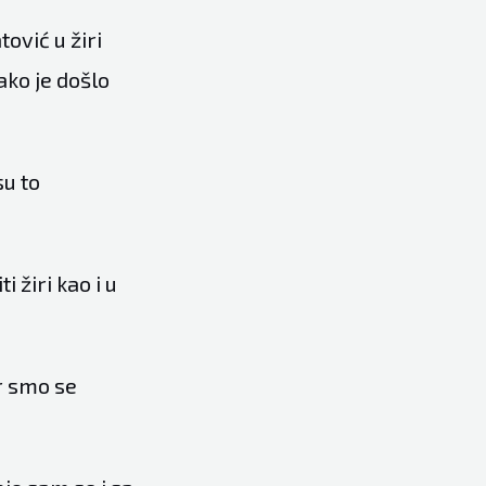
ović u žiri
ako je došlo
su to
 žiri kao i u
r smo se