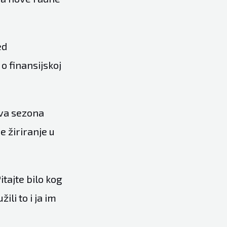
ed
o finansijskoj
 Ova sezona
 žiriranje u
itajte bilo kog
ili to i ja im