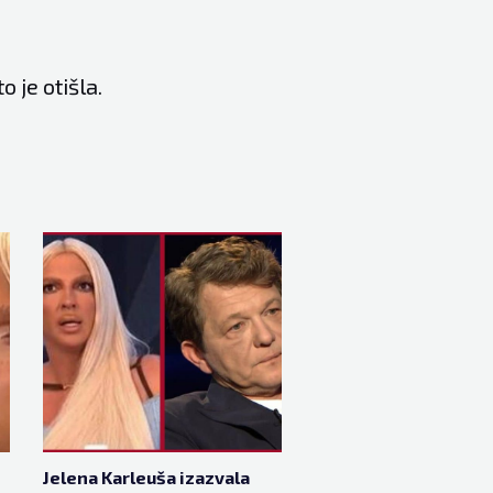
 je otišla.
Jelena Karleuša izazvala