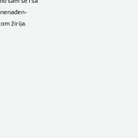
io sam se i sa
iznenađen-
om žirija.