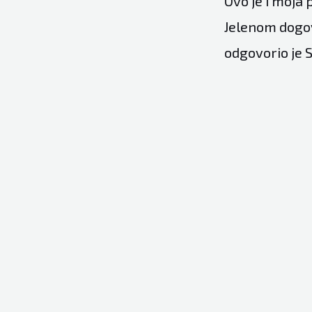
Ovo je i moja 
Jelenom dogov
odgovorio je 