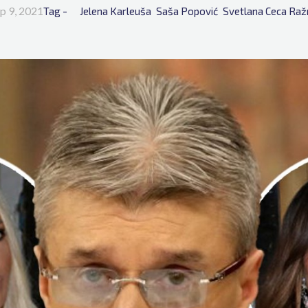
p 9, 2021
Tag - 
Jelena Karleuša
Saša Popović
Svetlana Ceca Raž