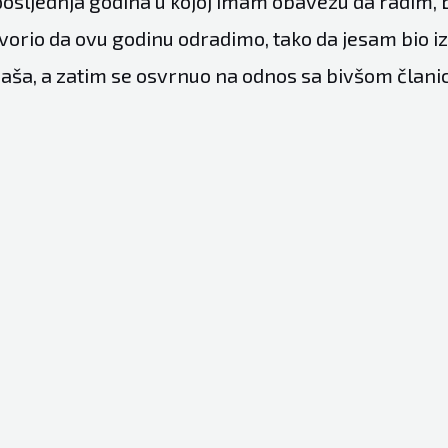
posljednja godina u kojoj imam obavezu da radim, b
orio da ovu godinu odradimo, tako da jesam bio 
Saša, a zatim se osvrnuo na odnos sa bivšom članic