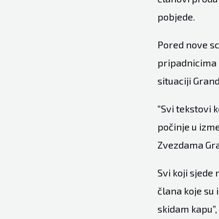
pobjede.
Pored nove sce
pripadnicima 
situaciji Gran
“Svi tekstovi 
počinje u izm
Zvezdama Grand
Svi koji sjede 
člana koje su i
skidam kapu”, 