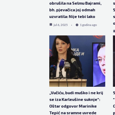
obrušila na Selmu Bajrami,
s
bh. pjevačica joj odmah
S
uzvratila: Nije tebi lako
s
jul 6, 2025
1 godina ago
„Vučiću, budi muško i ne krij
S
se iza Karleušine suknje“:
Oštar odgovor Marinike
G
Tepić na sramne uvrede