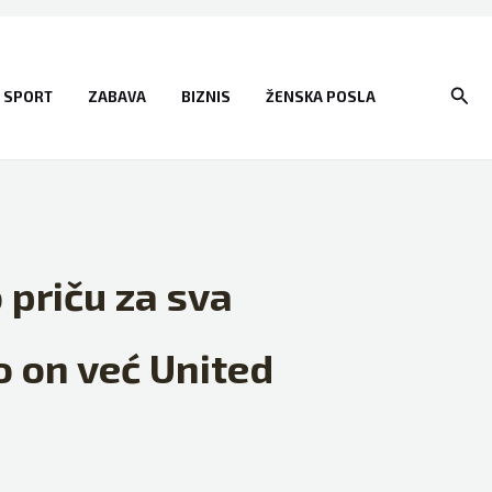
Sear
SPORT
ZABAVA
BIZNIS
ŽENSKA POSLA
 priču za sva
o on već United