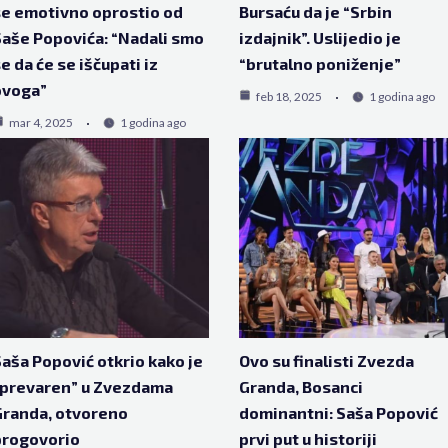
e emotivno oprostio od
Bursaću da je “Srbin
aše Popovića: “Nadali smo
izdajnik”. Uslijedio je
e da će se iščupati iz
“brutalno poniženje”
ovoga”
feb 18, 2025
1 godina ago
mar 4, 2025
1 godina ago
aša Popović otkrio kako je
Ovo su finalisti Zvezda
“prevaren” u Zvezdama
Granda, Bosanci
randa, otvoreno
dominantni: Saša Popović
progovorio
prvi put u historiji