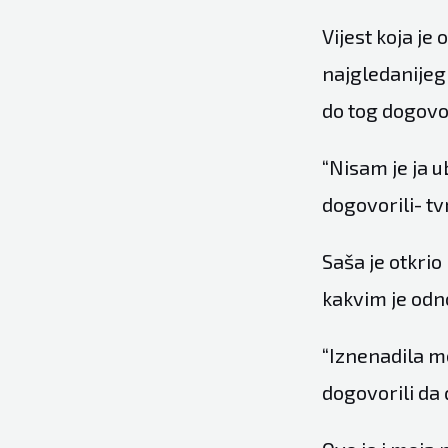
Vijest koja je
najgledanijeg 
do tog dogovo
“Nisam je ja u
dogovorili- tv
Saša je otkrio 
kakvim je odn
“Iznenadila m
dogovorili da 