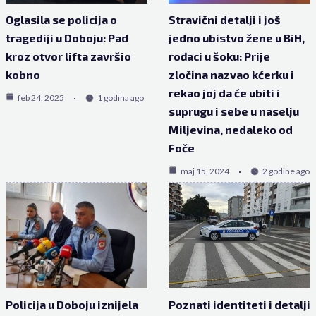
Oglasila se policija o
Stravični detalji i još
tragediji u Doboju: Pad
jedno ubistvo žene u BiH,
kroz otvor lifta završio
rođaci u šoku: Prije
kobno
zločina nazvao kćerku i
rekao joj da će ubiti i
feb 24, 2025
1 godina ago
suprugu i sebe u naselju
Miljevina, nedaleko od
Foče
maj 15, 2024
2 godine ago
Policija u Doboju iznijela
Poznati identiteti i detalji