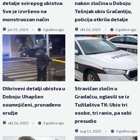
detalje svirepog ubistva:
nakon zločina u Doboju:
Sve je izvršeno na
Tešnjak ubio Gračanliju,
monstruozan način
policija otkrila detalje
jan 31, 2024
3 godine ago
okt 26, 2023
3 godine ago
Otkriveni detalji ubistva u
Stravičan zločin u
Doboju: Uhapšen
Gradačcu, oglasili se iz
osumnjičeni, pronađeno
Tužilaštva TK: Ubio tri
oružje
osobe, tri ranio, pa sebi
presudio
okt 26, 2023
3 godine ago
aug 11, 2023
3 godine ago