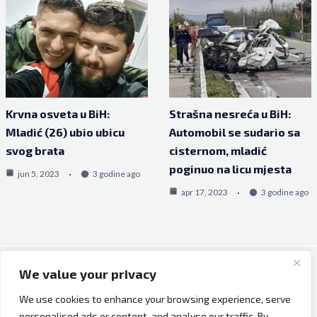
Krvna osveta u BiH:
Strašna nesreća u BiH:
Mladić (26) ubio ubicu
Automobil se sudario sa
svog brata
cisternom, mladić
poginuo na licu mjesta
jun 5, 2023
3 godine ago
apr 17, 2023
3 godine ago
We value your privacy
Copyright © 2026 Bh Dijaspora.
We use cookies to enhance your browsing experience, serve
O nama
personalised ads or content, and analyse our traffic. By