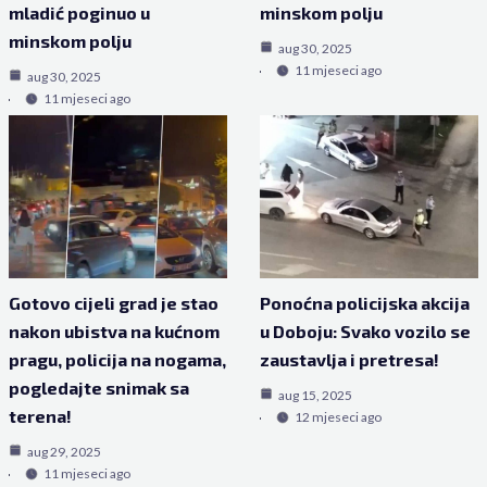
mladić poginuo u
minskom polju
minskom polju
aug 30, 2025
11 mjeseci ago
aug 30, 2025
11 mjeseci ago
Gotovo cijeli grad je stao
Ponoćna policijska akcija
nakon ubistva na kućnom
u Doboju: Svako vozilo se
pragu, policija na nogama,
zaustavlja i pretresa!
pogledajte snimak sa
aug 15, 2025
terena!
12 mjeseci ago
aug 29, 2025
11 mjeseci ago