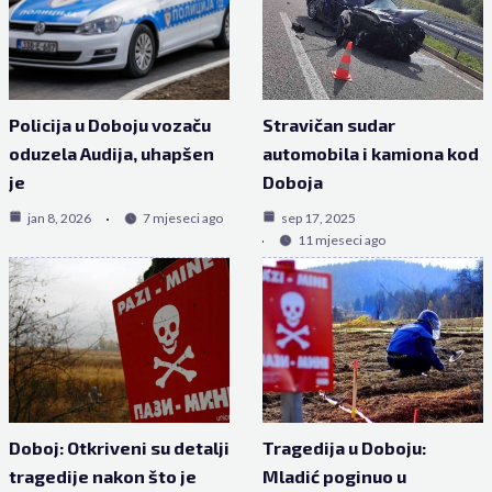
Policija u Doboju vozaču
Stravičan sudar
oduzela Audija, uhapšen
automobila i kamiona kod
je
Doboja
jan 8, 2026
7 mjeseci ago
sep 17, 2025
11 mjeseci ago
Doboj: Otkriveni su detalji
Tragedija u Doboju:
tragedije nakon što je
Mladić poginuo u