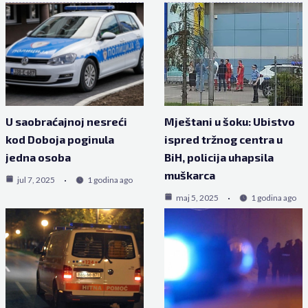
U saobraćajnoj nesreći
Mještani u šoku: Ubistvo
kod Doboja poginula
ispred tržnog centra u
jedna osoba
BiH, policija uhapsila
muškarca
jul 7, 2025
1 godina ago
maj 5, 2025
1 godina ago