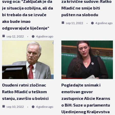
svog oca: “Zaključak je da
za krivične sudove: Ratko
je situacija ozbiljna, ali da
Mladić ne smije biti
bi trebalo da se izvuče
pušten na slobodu
ako bude imao
sep 11, 2022
4 godine ago
odgovarajuće liječenje“
sep 12, 2022
4 godine ago
Osuđeni ratni zločinac
Pogledajte snimak i
Ratko Mladić u teškom
emotivan govor
stanju, završio u bolnici
zastupnice Alicie Kearns
o BiH: Suze u parlamentu
sep 10, 2022
4 godine ago
Ujedinjenog Kraljevstva