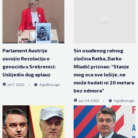
Parlament Austrije
Sin osuđenog ratnog
usvojio Rezoluciju o
zločina Ratka, Darko
genocidu u Srebrenici:
Mladić priznao: “Stanje
Uslijedio dug aplauz
mog oca sve lošije, ne
može hodati ni 20 metara
jul 7, 2022
4 godine ago
bez odmora”
jun 14, 2022
4 godine ago