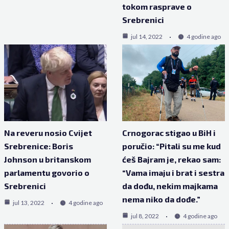
tokom rasprave o
Srebrenici
jul 14, 2022
4 godine ago
Na reveru nosio Cvijet
Crnogorac stigao u BiH i
Srebrenice: Boris
poručio: “Pitali su me kud
Johnson u britanskom
ćeš Bajram je, rekao sam:
parlamentu govorio o
“Vama imaju i brat i sestra
Srebrenici
da dođu, nekim majkama
nema niko da dođe.”
jul 13, 2022
4 godine ago
jul 8, 2022
4 godine ago