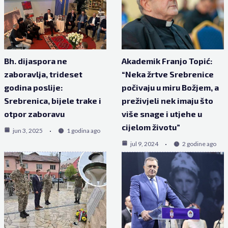
Bh. dijaspora ne
Akademik Franjo Topić:
zaboravlja, trideset
“Neka žrtve Srebrenice
godina poslije:
počivaju u miru Božjem, a
Srebrenica, bijele trake i
preživjeli nek imaju što
otpor zaboravu
više snage i utjehe u
cijelom životu”
jun 3, 2025
1 godina ago
jul 9, 2024
2 godine ago