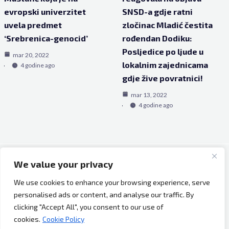
evropski univerzitet
SNSD-a gdje ratni
uvela predmet
zločinac Mladić čestita
‘Srebrenica-genocid’
rođendan Dodiku:
Posljedice po ljude u
mar 20, 2022
lokalnim zajednicama
4 godine ago
gdje žive povratnici!
mar 13, 2022
4 godine ago
We value your privacy
Copyright © 2026 Bh Dijaspora.
We use cookies to enhance your browsing experience, serve
O nama
personalised ads or content, and analyse our traffic. By
Marketing
clicking "Accept All", you consent to our use of
Uslovi korištenja
cookies.
Cookie Policy
Impressum