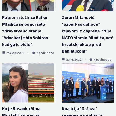
Ratnom zločincu Ratku
Zoran Milanović
Mladiću se pogoršalo
“uzburkao duhove”
zdravstveno stanje:
izjavom iz Zagreba: “Nije
“Advokat je bio šokiran
NATO slomio Mladića, već
kad ga je vidio”
hrvatski oklop pred
Banjalukom”
maj 28, 2022
4 godine ago
apr 4, 2022
4 godine ago
Ko je Bosanka Alma
Koalicija “Država”
Mustafić koja je na
reagovala na objavu