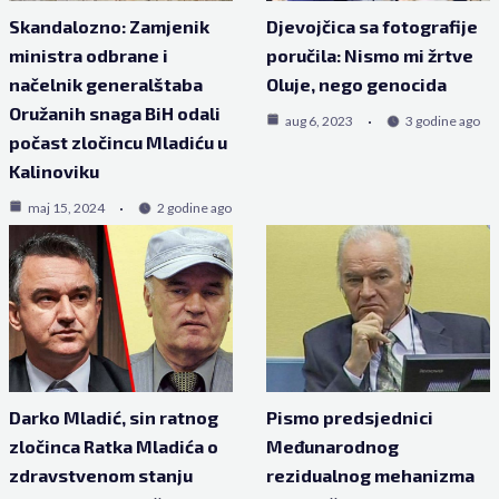
Skandalozno: Zamjenik
Djevojčica sa fotografije
ministra odbrane i
poručila: Nismo mi žrtve
načelnik generalštaba
Oluje, nego genocida
Oružanih snaga BiH odali
aug 6, 2023
3 godine ago
počast zločincu Mladiću u
Kalinoviku
maj 15, 2024
2 godine ago
Darko Mladić, sin ratnog
Pismo predsjednici
zločinca Ratka Mladića o
Međunarodnog
zdravstvenom stanju
rezidualnog mehanizma