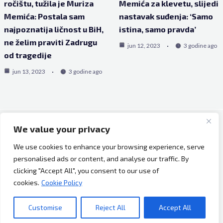
ročištu, tužila je Muriza
Memića za klevetu, slijedi
Memića: Postala sam
nastavak suđenja: ‘Samo
najpoznatija ličnost u BiH,
istina, samo pravda’
ne želim praviti Zadrugu
jun 12, 2023
3 godine ago
od tragedije
jun 13, 2023
3 godine ago
We value your privacy
Copyright © 2026 Bh Dijaspora.
We use cookies to enhance your browsing experience, serve
O nama
personalised ads or content, and analyse our traffic. By
Marketing
clicking "Accept All", you consent to our use of
Uslovi korištenja
cookies.
Cookie Policy
Impressum
Kontakt
Customise
Reject All
Accept All