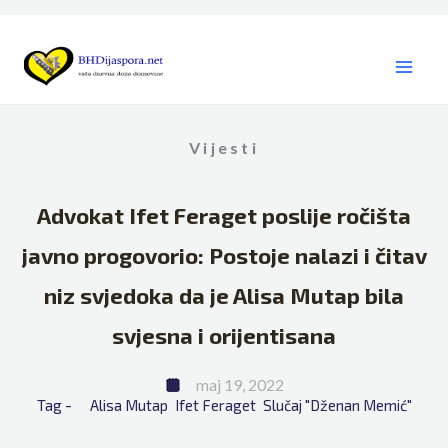
Skip
to
content
Vijesti
Advokat Ifet Feraget poslije ročišta
javno progovorio: Postoje nalazi i čitav
niz svjedoka da je Alisa Mutap bila
svjesna i orijentisana
maj 19, 2022
Tag - 
Alisa Mutap
Ifet Feraget
Slučaj "Dženan Memić"