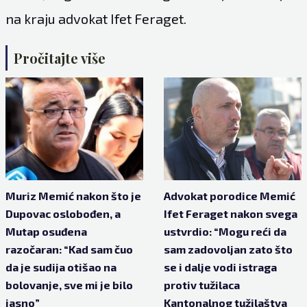
na kraju advokat Ifet Feraget.
Pročitajte više
Muriz Memić nakon što je
Advokat porodice Memić
Dupovac oslobođen, a
Ifet Feraget nakon svega
Mutap osuđena
ustvrdio: “Mogu reći da
razočaran: “Kad sam čuo
sam zadovoljan zato što
da je sudija otišao na
se i dalje vodi istraga
bolovanje, sve mi je bilo
protiv tužilaca
jasno”
Kantonalnog tužilaštva