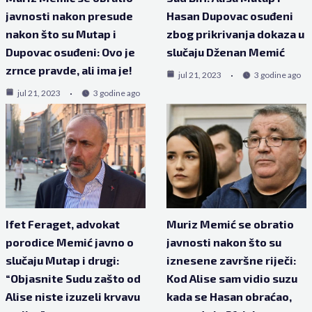
javnosti nakon presude
Hasan Dupovac osuđeni
nakon što su Mutap i
zbog prikrivanja dokaza u
Dupovac osuđeni: Ovo je
slučaju Dženan Memić
zrnce pravde, ali ima je!
jul 21, 2023
3 godine ago
jul 21, 2023
3 godine ago
Ifet Feraget, advokat
Muriz Memić se obratio
porodice Memić javno o
javnosti nakon što su
slučaju Mutap i drugi:
iznesene završne riječi:
“Objasnite Sudu zašto od
Kod Alise sam vidio suzu
Alise niste izuzeli krvavu
kada se Hasan obraćao,