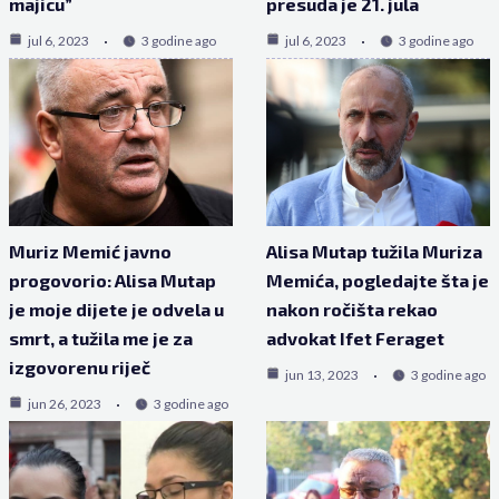
majicu”
presuda je 21. jula
jul 6, 2023
3 godine ago
jul 6, 2023
3 godine ago
Muriz Memić javno
Alisa Mutap tužila Muriza
progovorio: Alisa Mutap
Memića, pogledajte šta je
je moje dijete je odvela u
nakon ročišta rekao
smrt, a tužila me je za
advokat Ifet Feraget
izgovorenu riječ
jun 13, 2023
3 godine ago
jun 26, 2023
3 godine ago