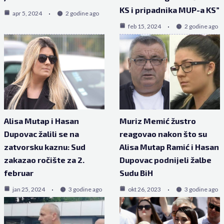
KS i pripadnika MUP-a KS”
apr 5, 2024
2 godine ago
feb 15, 2024
2 godine ago
Alisa Mutap i Hasan
Muriz Memić žustro
Dupovac žalili se na
reagovao nakon što su
zatvorsku kaznu: Sud
Alisa Mutap Ramić i Hasan
zakazao ročište za 2.
Dupovac podnijeli žalbe
februar
Sudu BiH
jan 25, 2024
3 godine ago
okt 26, 2023
3 godine ago