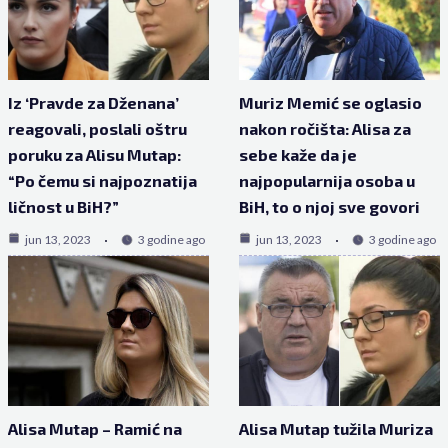
Iz ‘Pravde za Dženana’
Muriz Memić se oglasio
reagovali, poslali oštru
nakon ročišta: Alisa za
poruku za Alisu Mutap:
sebe kaže da je
“Po čemu si najpoznatija
najpopularnija osoba u
ličnost u BiH?”
BiH, to o njoj sve govori
jun 13, 2023
3 godine ago
jun 13, 2023
3 godine ago
Alisa Mutap – Ramić na
Alisa Mutap tužila Muriza