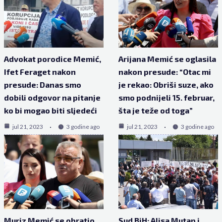
Advokat porodice Memić,
Arijana Memić se oglasila
Ifet Feraget nakon
nakon presude: “Otac mi
presude: Danas smo
je rekao: Obriši suze, ako
dobili odgovor na pitanje
smo podnijeli 15. februar,
ko bi mogao biti sljedeći
šta je teže od toga”
jul 21, 2023
3 godine ago
jul 21, 2023
3 godine ago
Muriz Memić se obratio
Sud BiH: Alisa Mutap i