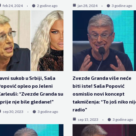
feb 24, 2024
2 godine ago
jan 28, 2024
3 godine ago
avni sukob u Srbiji, Saša
Zvezde Granda više neće
opović opleo po Jeleni
biti iste! Saša Popović
arleuši: “Zvezde Granda su
osmislio novi koncept
 prije nje bile gledane!”
takmičenja: “To još niko nij
radio”
sep 30, 2023
3 godine ago
sep 15, 2023
3 godine ago