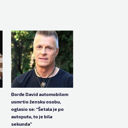
Đorđe David automobilom
usmrtio žensku osobu,
oglasio se: “Šetala je po
autoputu, to je bila
sekunda”