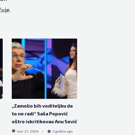
čuje.
„Zamolio bih voditeljku da
to ne radi“ Saša Popović
oštro iskritikovao Anu Sević
mar 17, 2024
2 godine ago