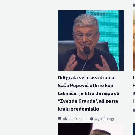
Odigrala se prava drama:
J
Saša Popović otkrio koji
P
takmičar je htio da napusti
K
“Zvezde Granda”, ali se na
i
kraju predomislio
okt 1, 2023
3 godine ago