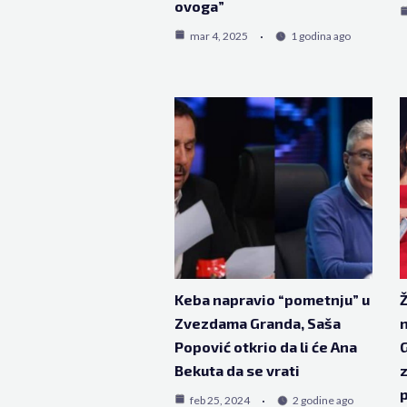
ovoga”
mar 4, 2025
1 godina ago
Keba napravio “pometnju” u
Ž
Zvezdama Granda, Saša
Popović otkrio da li će Ana
G
Bekuta da se vrati
z
feb 25, 2024
2 godine ago