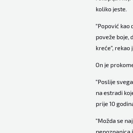
koliko jeste.
“Popović kao d
poveže boje, da
kreće”, rekao 
On je prokome
“Poslije svega
na estradi ko
prije 10 godina
“Možda se najb
nepoznanica i