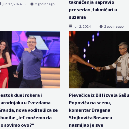
takmičenja napravio
jun 17, 2024
2 godine ago
presedan, takmičari u
suzama
jun 2, 2024
2 godine ago
estok duel rokera i
Pjevačica iz BiH izvela Sašu
narodnjaka u Zvezdama
Popovića na scenu,
randa, nova voditeljica se
komentar Dragana
bunila: „Jel’ možemo da
Stojkovića Bosanca
ponovimo ovo?“
nasmijao je sve