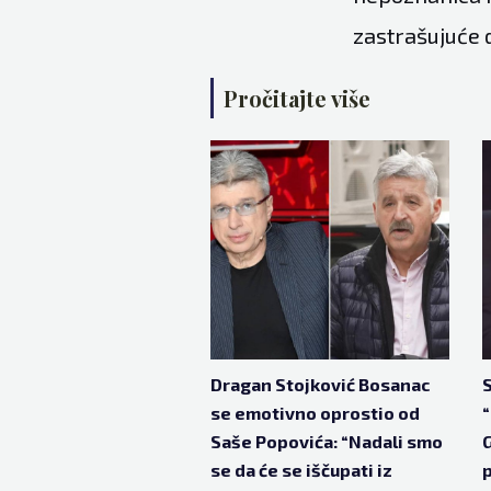
zastrašujuće d
Pročitajte više
Dragan Stojković Bosanac
S
se emotivno oprostio od
Saše Popovića: “Nadali smo
G
se da će se iščupati iz