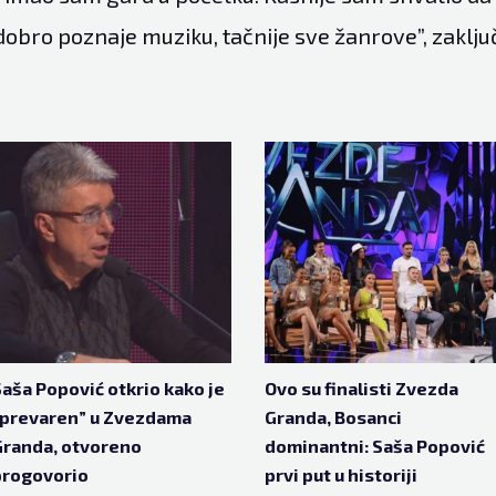
obro poznaje muziku, tačnije sve žanrove”, zaklju
aša Popović otkrio kako je
Ovo su finalisti Zvezda
“prevaren” u Zvezdama
Granda, Bosanci
randa, otvoreno
dominantni: Saša Popović
progovorio
prvi put u historiji