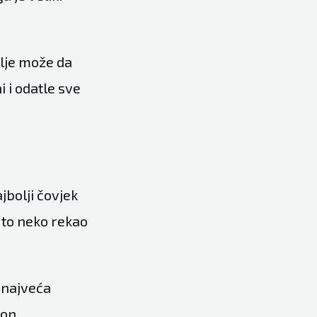
olje može da
i i odatle sve
jbolji čovjek
 to neko rekao
o najveća
 on