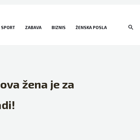
Sear
SPORT
ZABAVA
BIZNIS
ŽENSKA POSLA
ova žena je za
di!