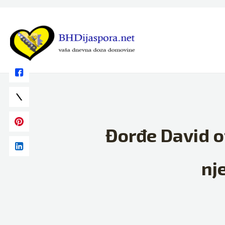
Skip
to
content
Đorđe David o
nj