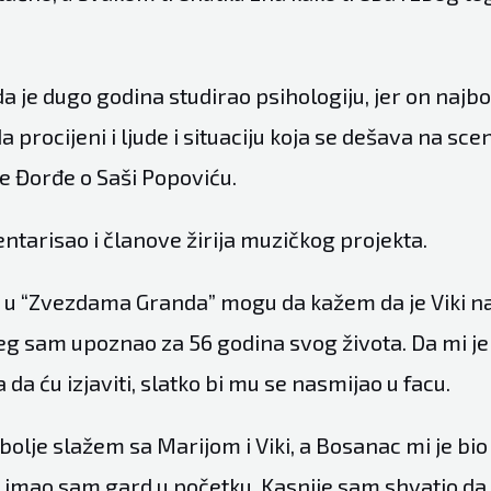
a je dugo godina studirao psihologiju, jer on najb
 procijeni i ljude i situaciju koja se dešava na scen
je Đorđe o Saši Popoviću.
ntarisao i članove žirija muzičkog projekta.
 u “
Zvezdama Granda
” mogu da kažem da je Viki na
jeg sam upoznao za 56 godina svog života. Da mi je
 da ću izjaviti, slatko bi mu se nasmijao u facu.
olje slažem sa Marijom i Viki, a Bosanac mi je bi
 imao sam gard u početku. Kasnije sam shvatio da