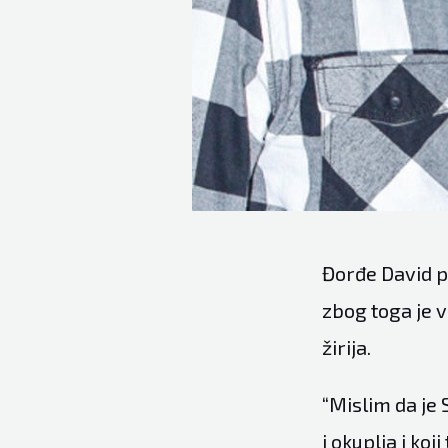
Đorđe David p
zbog toga je v
žirija.
“Mislim da je 
i okuplja i ko