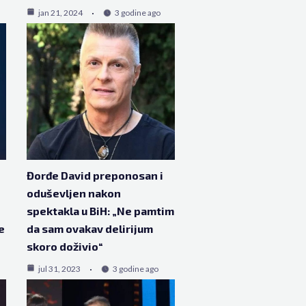
jan 21, 2024
3 godine ago
Đorđe David preponosan i
oduševljen nakon
spektakla u BiH: „Ne pamtim
e
da sam ovakav delirijum
skoro doživio“
jul 31, 2023
3 godine ago