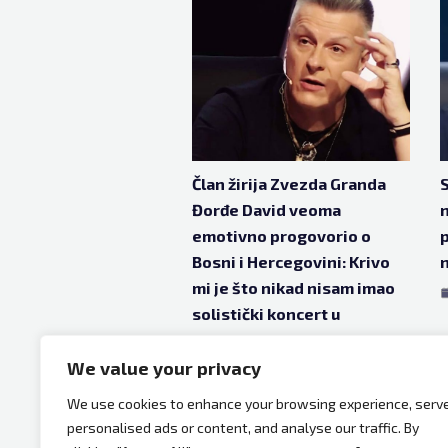
Član žirija Zvezda Granda
S
Đorđe David veoma
n
emotivno progovorio o
Bosni i Hercegovini: Krivo
n
mi je što nikad nisam imao
solistički koncert u
Sarajevu
We value your privacy
jul 8, 2023
3 godine ago
We use cookies to enhance your browsing experience, serv
personalised ads or content, and analyse our traffic. By