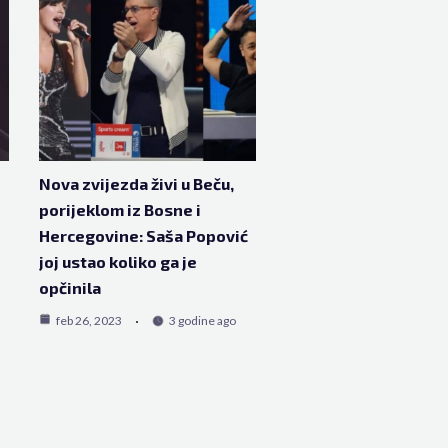
Nova zvijezda živi u Beču,
porijeklom iz Bosne i
o
Hercegovine: Saša Popović
joj ustao koliko ga je
opčinila
feb 26, 2023
3 godine ago