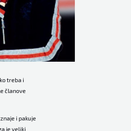
o treba i
ale članove
znaje i pakuje
a je veliki