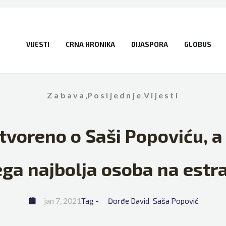
VIJESTI
CRNA HRONIKA
DIJASPORA
GLOBUS
Zabava
,
Posljednje
,
Vijesti
tvoreno o Saši Popoviću, a 
ega najbolja osoba na estra
jan 7, 2021
Tag - 
Đorđe David
Saša Popović