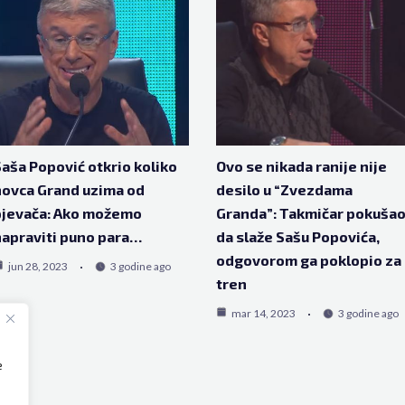
aša Popović otkrio koliko
Ovo se nikada ranije nije
ovca Grand uzima od
desilo u “Zvezdama
pjevača: Ako možemo
Granda”: Takmičar pokuša
apraviti puno para…
da slaže Sašu Popovića,
odgovorom ga poklopio za
jun 28, 2023
3 godine ago
tren
mar 14, 2023
3 godine ago
e