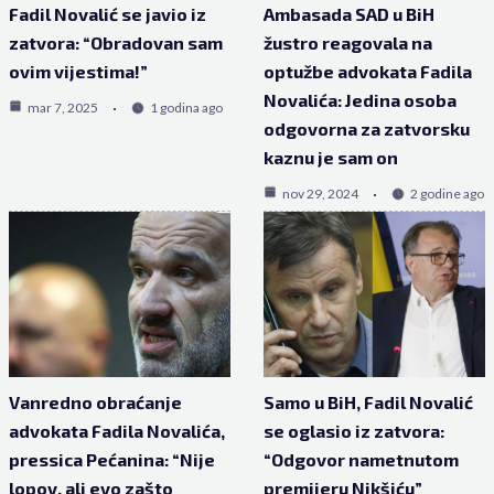
Fadil Novalić se javio iz
Ambasada SAD u BiH
zatvora: “Obradovan sam
žustro reagovala na
ovim vijestima!”
optužbe advokata Fadila
Novalića: Jedina osoba
mar 7, 2025
1 godina ago
odgovorna za zatvorsku
kaznu je sam on
nov 29, 2024
2 godine ago
Vanredno obraćanje
Samo u BiH, Fadil Novalić
advokata Fadila Novalića,
se oglasio iz zatvora:
pressica Pećanina: “Nije
“Odgovor nametnutom
lopov, ali evo zašto
premijeru Nikšiću”