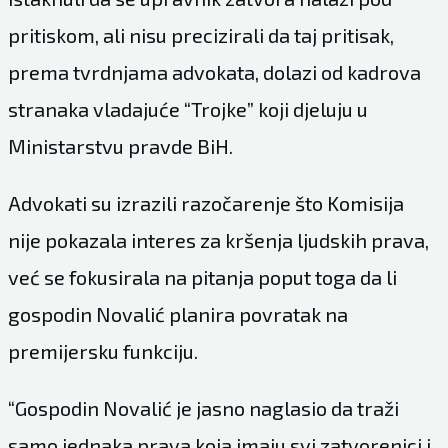
pritiskom, ali nisu precizirali da taj pritisak,
prema tvrdnjama advokata, dolazi od kadrova
stranaka vladajuće “Trojke” koji djeluju u
Ministarstvu pravde BiH.
Advokati su izrazili razočarenje što Komisija
nije pokazala interes za kršenja ljudskih prava,
već se fokusirala na pitanja poput toga da li
gospodin Novalić planira povratak na
premijersku funkciju.
“Gospodin Novalić je jasno naglasio da traži
samo jednaka prava koja imaju svi zatvorenici i