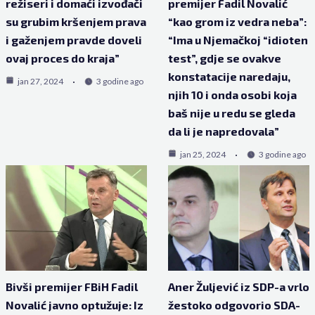
režiseri i domaći izvođači
premijer Fadil Novalić
su grubim kršenjem prava
“kao grom iz vedra neba”:
i gaženjem pravde doveli
“Ima u Njemačkoj “idioten
ovaj proces do kraja”
test”, gdje se ovakve
konstatacije naredaju,
jan 27, 2024
3 godine ago
njih 10 i onda osobi koja
baš nije u redu se gleda
da li je napredovala”
jan 25, 2024
3 godine ago
Bivši premijer FBiH Fadil
Aner Žuljević iz SDP-a vrlo
Novalić javno optužuje: Iz
žestoko odgovorio SDA-