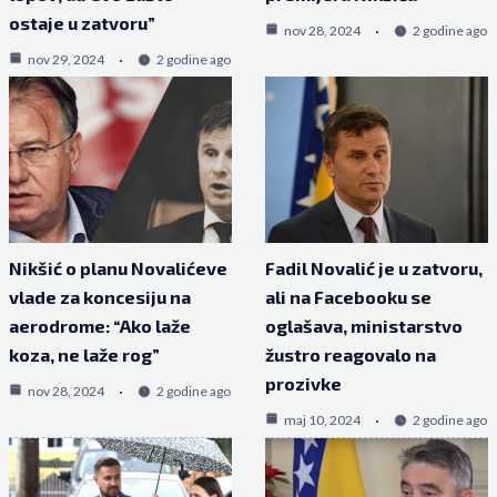
ostaje u zatvoru”
nov 28, 2024
2 godine ago
nov 29, 2024
2 godine ago
Nikšić o planu Novalićeve
Fadil Novalić je u zatvoru,
vlade za koncesiju na
ali na Facebooku se
aerodrome: “Ako laže
oglašava, ministarstvo
koza, ne laže rog”
žustro reagovalo na
prozivke
nov 28, 2024
2 godine ago
maj 10, 2024
2 godine ago