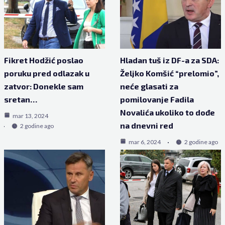
Fikret Hodžić poslao
Hladan tuš iz DF-a za SDA:
poruku pred odlazak u
Željko Komšić “prelomio”,
zatvor: Donekle sam
neće glasati za
sretan…
pomilovanje Fadila
Novalića ukoliko to dođe
mar 13, 2024
na dnevni red
2 godine ago
mar 6, 2024
2 godine ago