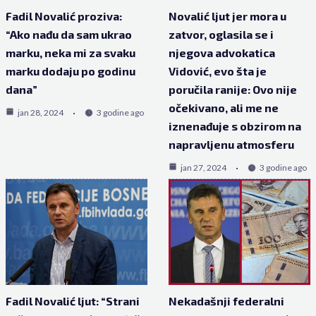
Fadil Novalić proziva:
Novalić ljut jer mora u
“Ako nađu da sam ukrao
zatvor, oglasila se i
marku, neka mi za svaku
njegova advokatica
marku dodaju po godinu
Vidović, evo šta je
dana”
poručila ranije: Ovo nije
očekivano, ali me ne
jan 28, 2024
3 godine ago
iznenađuje s obzirom na
napravljenu atmosferu
jan 27, 2024
3 godine ago
Fadil Novalić ljut: “Strani
Nekadašnji federalni