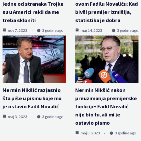
jedne od stranaka Trojke
ovom Fadilu Novaliću: Kad
su u Americi rekli da me
bivši premijer izmišlja,
treba skloniti
statistika je dobra
nov 7, 2023
3 godine ago
maj 14, 2023
3 godine ago
Nermin Nikšić razjasnio
Nermin Nikšić nakon
šta piše u pismu koje mu
preuzimanja premijerske
je ostavio Fadil Novalić
funkcije: Fadil Novalić
nije bio tu, ali mi je
maj 3, 2023
3 godine ago
ostavio pismo
maj 3, 2023
3 godine ago