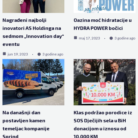
Nagrađeni najbolji
Oazina moć hidratacije u
inovatori AS Holdinga na
HYDRA POWER bočici
sedmom „Innovation day“
maj 17, 2023
3 godine ago
eventu
jun 19, 2023
3 godine ago
Na današnji dan
Klas podržao porodice iz
postavljen kamen
SOS Dječijih sela u BiH
temeljac kompanije
donacijom u iznosu od
Sprind
10.000 KM