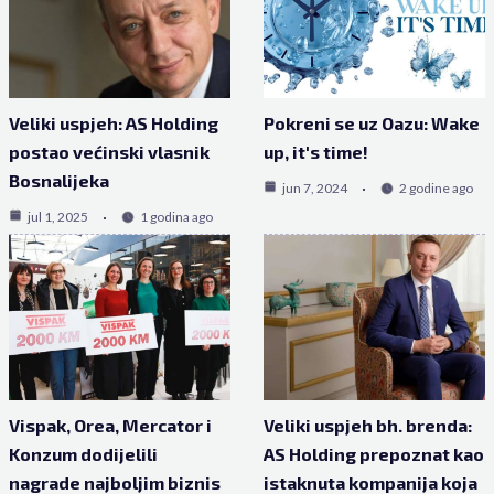
Veliki uspjeh: AS Holding
Pokreni se uz Oazu: Wake
postao većinski vlasnik
up, it's time!
Bosnalijeka
jun 7, 2024
2 godine ago
jul 1, 2025
1 godina ago
Vispak, Orea, Mercator i
Veliki uspjeh bh. brenda:
Konzum dodijelili
AS Holding prepoznat kao
nagrade najboljim biznis
istaknuta kompanija koja