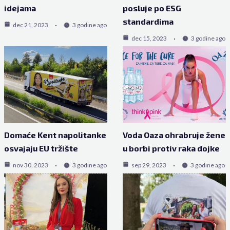
idejama
posluje po ESG
standardima
dec 21, 2023
3 godine ago
dec 15, 2023
3 godine ago
Domaće Kent napolitanke
Voda Oaza ohrabruje žene
osvajaju EU tržište
u borbi protiv raka dojke
nov 30, 2023
3 godine ago
sep 29, 2023
3 godine ago