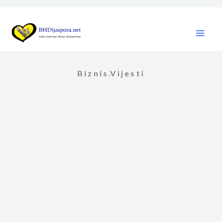
Skip
to
content
Biznis
Vijesti
,