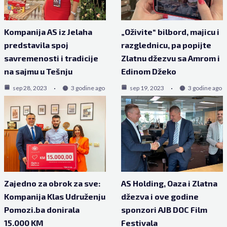
Kompanija AS iz Jelaha
„Oživite“ bilbord, majicu i
predstavila spoj
razglednicu, pa popijte
savremenosti i tradicije
Zlatnu džezvu sa Amrom i
na sajmu u Tešnju
Edinom Džeko
sep 28, 2023
3 godine ago
sep 19, 2023
3 godine ago
Zajedno za obrok za sve:
AS Holding, Oaza i Zlatna
Kompanija Klas Udruženju
džezva i ove godine
Pomozi.ba donirala
sponzori AJB DOC Film
15.000 KM
Festivala