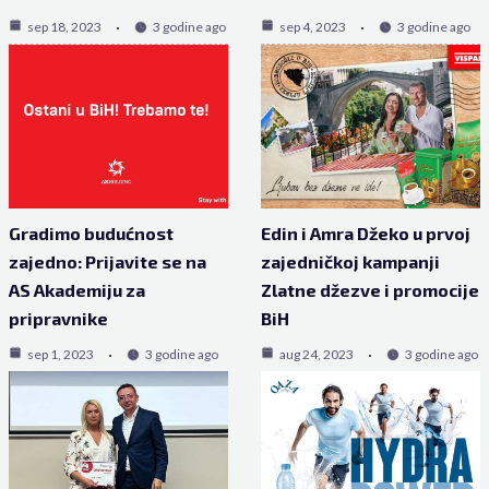
sep 18, 2023
3 godine ago
sep 4, 2023
3 godine ago
Gradimo budućnost
Edin i Amra Džeko u prvoj
zajedno: Prijavite se na
zajedničkoj kampanji
AS Akademiju za
Zlatne džezve i promocije
pripravnike
BiH
sep 1, 2023
3 godine ago
aug 24, 2023
3 godine ago