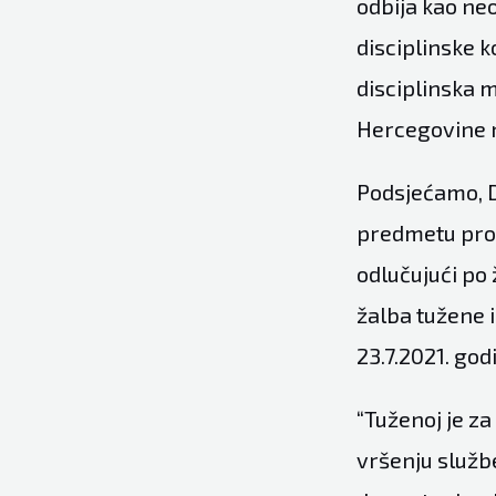
odbija kao ne
disciplinske k
disciplinska m
Hercegovine n
Podsjećamo, D
predmetu prot
odlučujući po 
žalba tužene 
23.7.2021. god
“Tuženoj je za
vršenju službe