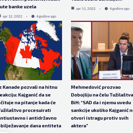
ute banke uzela
apr 11, 2022
4 godine ago
apr 12, 2022
4 godine ago
z Kanade pozvali na hitnu
Mehmedović prozvao
eakciju: Kajganić da se
Dobojliju na čelu Tužilaštv
čituje na pitanje kada će
BiH: “SAD da i njemu uvedu
užilaštvo procesuirati
sankcije ukoliko Kajganić 
ntiustavno i antidržavno
otvori istragu protiv svih
bilježavanje dana entiteta
aktera”