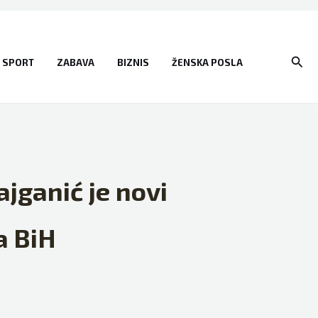
Sear
SPORT
ZABAVA
BIZNIS
ŽENSKA POSLA
jganić je novi
a BiH