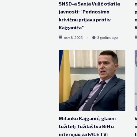
SNSD-a Sanja Vulić otkrila
n
javnosti: “Podnosimo
p
krivičnu prijavu protiv
o
Kajganića”
K
nov 8, 2023
3 godine ago
Milanko Kajganić, glavni
V
tužitelj Tužilaštva BiH u
intervjuu za FACE TV:
t