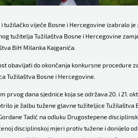
i tužilačko viječe Bosne i Hercegovine izabralo je
nog tužitelja Tužilaštva Bosne i Hercegovine zam
aštva BiH Milanka Kajganića.
ost obavljati do okončanja konkursne procedure za
ca Tužilaštva Bosne i Hercegovine.
m prvog dana sjednice koja se održava 20. i 21. ok
rilo je žalbu tužene glavne tužiteljice Tužilaštva 
ordane Tadić na odluku Drugostepene disciplinsk
čenoj disciplinskoj mjeri protiv tužene i donijelo o