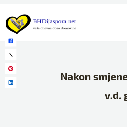
Skip
to
content
Nakon smjene 
v.d.