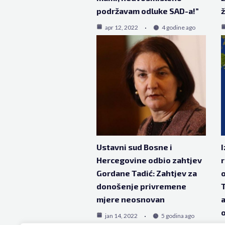
podržavam odluke SAD-a!”
ž
apr 12, 2022
4 godine ago
Ustavni sud Bosne i
I
Hercegovine odbio zahtjev
r
Gordane Tadić: Zahtjev za
o
donošenje privremene
T
mjere neosnovan
a
o
jan 14, 2022
5 godina ago