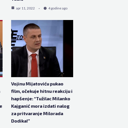
apr 11, 2022
4 godine ago
Vojinu Mijatoviću pukao
a
film, očekuje hitnu reakciju i
hapšenje: “Tužilac Milanko
ne
Kajganić mora izdati nalog
za pritvaranje Milorada
Dodika!”