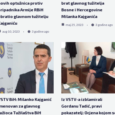
ovih optužnica protiv
brat glavnog tužitelja
ripadnika Armije RBiH
Bosne i Hercegovine
bratio glavnom tužitelju
Milanka Kajganića
ajganiću
maj 25, 2023
3 godine ago
aug 10, 2023
3 godine ago
STV BiH: Milanko Kajganić
Iz VSTV-a izblamirali
imenovan za glavnog
Gordanu Tadić, pravi
užioca Tužilaštva BiH
pokazatelj: Ocjena kojom s