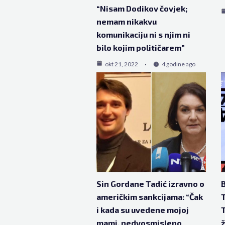
“Nisam Dodikov čovjek;
nemam nikakvu
komunikaciju ni s njim ni
bilo kojim političarem”
okt 21, 2022
4 godine ago
Sin Gordane Tadić izravno o
B
američkim sankcijama: “Čak
T
i kada su uvedene mojoj
T
mami, nedvosmisleno
ž