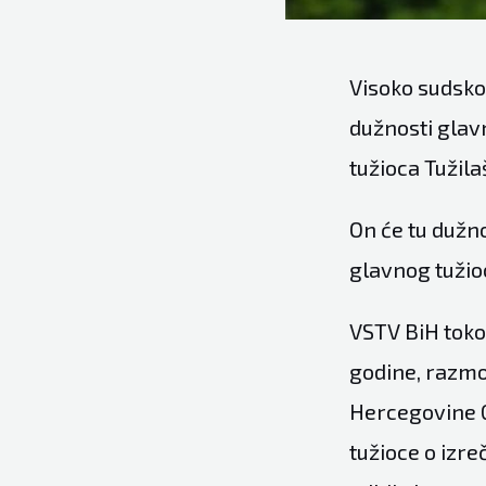
Visoko sudsko 
dužnosti glav
tužioca Tužil
On će tu dužn
glavnog tužio
VSTV BiH toko
godine, razmot
Hercegovine G
tužioce o izre