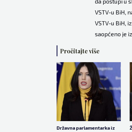
da postupi u 
VSTV-u BiH, na
VSTV-u BiH, i
saopćeno je i
Pročitajte više
Državna parlamentarka iz
Ž