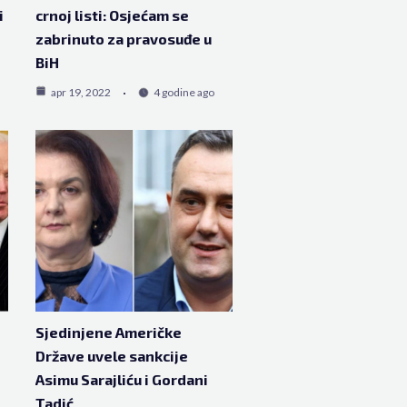
i
crnoj listi: Osjećam se
zabrinuto za pravosuđe u
BiH
apr 19, 2022
4 godine ago
Sjedinjene Američke
Države uvele sankcije
Asimu Sarajliću i Gordani
Tadić