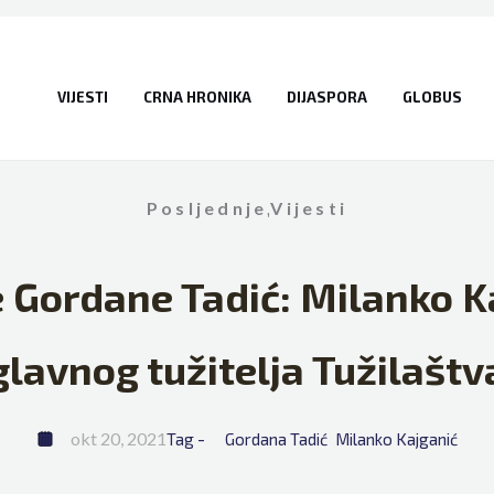
VIJESTI
CRNA HRONIKA
DIJASPORA
GLOBUS
Posljednje
,
Vijesti
Gordane Tadić: Milanko Ka
 glavnog tužitelja Tužilaštv
okt 20, 2021
Tag - 
Gordana Tadić
Milanko Kajganić