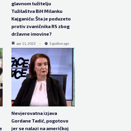
glavnom tužitelju
Tužilaštva BiH Milanku
Kajganiću: Šta je poduzeto
protiv zvaničnika RS zbog
državne imovine?
apr 11, 2023
3 godine ago
Nevjerovatna izjava
Gordane Tadić, pogotovo
e
jer se nalazi na američkoj