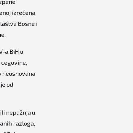
tepene
ženoj izrečena
ilaštva Bosne i
ne.
V-a BiH u
rcegovine,
kao neosnovana
je od
ili nepažnja u
danih razloga,