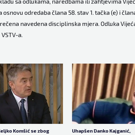
skladu sa odlukama, naredbama ili zahtjevima Vije
 osnovu odredaba člana 58. stav 1. tačka (e) i član
zrečena navedena disciplinska mjera. Odluka Vijeća
z VSTV-a.
eljko Komšić se zbog
Uhapšen Danko Kajganić,