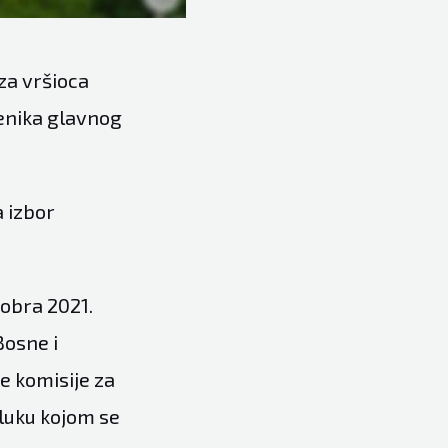
 za vršioca
jenika glavnog
 izbor
tobra 2021.
Bosne i
e komisije za
dluku kojom se