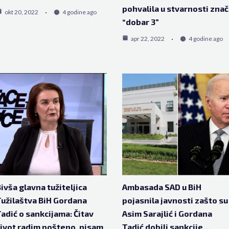
pohvalila u stvarnosti znač
okt 20, 2022
4 godine ago
“dobar 3”
apr 22, 2022
4 godine ago
ivša glavna tužiteljica
Ambasada SAD u BiH
užilaštva BiH Gordana
pojasnila javnosti zašto su
adić o sankcijama: Čitav
Asim Sarajlić i Gordana
ivot radim pošteno, nisam
Tadić dobili sankcije…