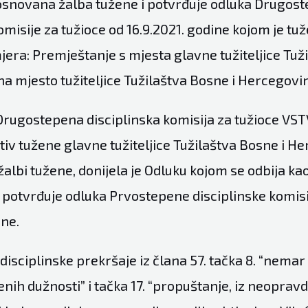
osnovana žalba tužene i potvrđuje odluka Drugos
omisije za tužioce od 16.9.2021. godine kojom je tu
jera: Premještanje s mjesta glavne tužiteljice Tuž
a mjesto tužiteljice Tužilaštva Bosne i Hercegovi
rugostepena disciplinska komisija za tužioce VST
iv tužene glavne tužiteljice Tužilaštva Bosne i He
žalbi tužene, donijela je Odluku kojom se odbija 
i potvrđuje odluka Prvostepene disciplinske komisi
ine.
 disciplinske prekršaje iz člana 57. tačka 8. “nemar 
nih dužnosti” i tačka 17. “propuštanje, iz neoprav