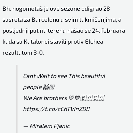
Bh. nogometaš je ove sezone odigrao 28
susreta za Barcelonu u svim takmičenjima, a
posljednji put na terenu našao se 24. februara
kada su Katalonci slavili protiv Elchea
rezultatom 3-0.
Cant Wait to see This beautiful
people 🙌🏼
We Are brothers 💛💙🇧🇦🇸🇦
https://t.co/cChTVInZD8
— Miralem Pjanic