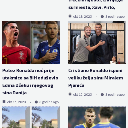
su Iniesta, Xavi, Pirlo,
okt 18, 2023
3 godine ago
Potez Ronalda noć prije
Cristiano Ronaldo ispuni
utakmice sa BiH oduševio
veliku želju sinu Miralem
Edina Džeku i njegovog
Pjanića
sina Danija
okt 15, 2023
3 godine ago
okt 15, 2023
3 godine ago