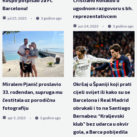
Košpo potpisao za FC
Cristiano Ronaldo u
Barcelonu!
ugodnom razgovoru s bh.
reprezentativcem
jul 25, 2023
3 godine ago
jun 24, 2023
3 godine ago
Miralem Pjanić proslavio
Okršaj u Španiji koji prati
33. rođendan, supruga mu
cijeli svijet ili kako su se
čestitala uz porodičnu
Barcelona i Real Madrid
fotografiju
obrukali i to na Santiago
Bernabeu: “Kraljevski
apr 3, 2023
3 godine ago
klub” bez udarca u okvir
gola, a Barca pobijedila