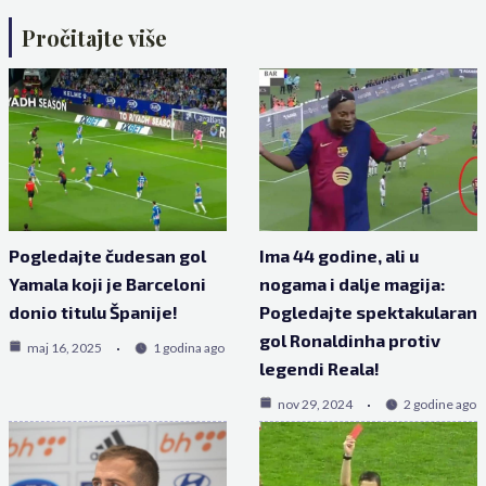
Pročitajte više
Pogledajte čudesan gol
Ima 44 godine, ali u
Yamala koji je Barceloni
nogama i dalje magija:
donio titulu Španije!
Pogledajte spektakularan
gol Ronaldinha protiv
maj 16, 2025
1 godina ago
legendi Reala!
nov 29, 2024
2 godine ago