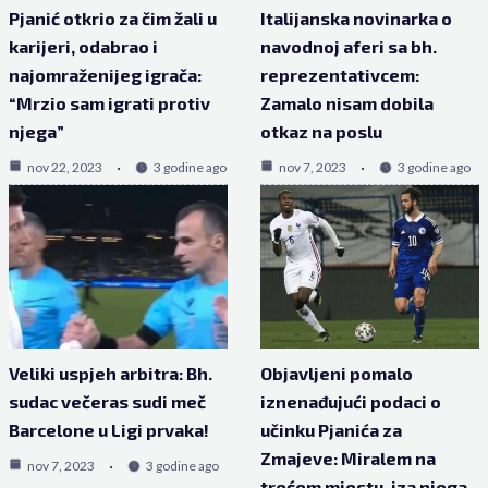
Pjanić otkrio za čim žali u
Italijanska novinarka o
karijeri, odabrao i
navodnoj aferi sa bh.
najomraženijeg igrača:
reprezentativcem:
“Mrzio sam igrati protiv
Zamalo nisam dobila
njega”
otkaz na poslu
nov 22, 2023
3 godine ago
nov 7, 2023
3 godine ago
Veliki uspjeh arbitra: Bh.
Objavljeni pomalo
sudac večeras sudi meč
iznenađujući podaci o
Barcelone u Ligi prvaka!
učinku Pjanića za
Zmajeve: Miralem na
nov 7, 2023
3 godine ago
trećem mjestu, iza njega