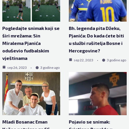
Pogledajte snimak koji se
Bh. legenda pita Džeku,
širi mrežama: Sin
Pjanića: Do kada ćete biti
Miralema Pjanića
u službi rušitelja Bosne i
oduševio fudbalskim
Hercegovine?
vještinama
sep 22, 2023
3 godine ago
sep 26, 2023
3 godine ago
Mladi Bosanac Eman
Pojavio se snimak: