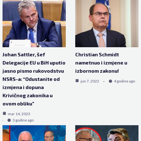
Johan Sattler, šef
Christian Schmidt
Delegacije EU u BiH uputio
nametnuo i izmjene u
jasno pismo rukovodstvu
izbornom zakonu!
NSRS-a: “Odustanite od
jun 7, 2022
4 godine ago
izmjena i dopuna
Krivičnog zakonika u
ovom obliku”
mar 14, 2023
3 godine ago