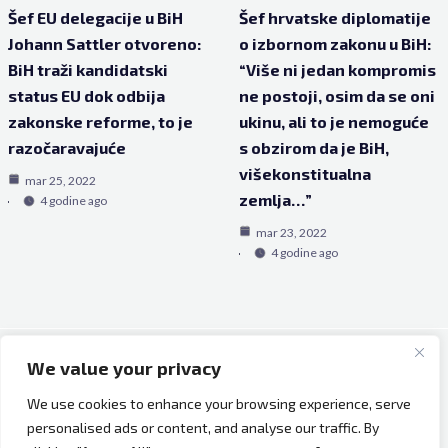
Šef EU delegacije u BiH
Šef hrvatske diplomatije
Johann Sattler otvoreno:
o izbornom zakonu u BiH:
BiH traži kandidatski
“Više ni jedan kompromis
status EU dok odbija
ne postoji, osim da se oni
zakonske reforme, to je
ukinu, ali to je nemoguće
razočaravajuće
s obzirom da je BiH,
višekonstitualna
mar 25, 2022
zemlja…”
4 godine ago
mar 23, 2022
4 godine ago
We value your privacy
Copyright © 2026 Bh Dijaspora.
We use cookies to enhance your browsing experience, serve
O nama
personalised ads or content, and analyse our traffic. By
Marketing