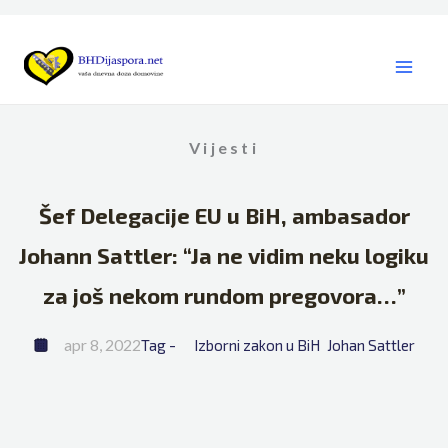
Skip
to
content
Vijesti
Šef Delegacije EU u BiH, ambasador
Johann Sattler: “Ja ne vidim neku logiku
za još nekom rundom pregovora…”
apr 8, 2022
Tag - 
Izborni zakon u BiH
Johan Sattler