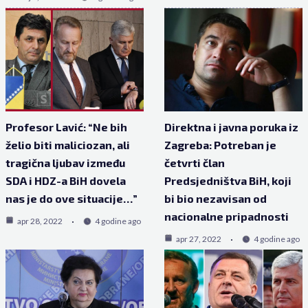
Profesor Lavić: “Ne bih
Direktna i javna poruka iz
želio biti maliciozan, ali
Zagreba: Potreban je
tragična ljubav između
četvrti član
SDA i HDZ-a BiH dovela
Predsjedništva BiH, koji
nas je do ove situacije…”
bi bio nezavisan od
nacionalne pripadnosti
apr 28, 2022
4 godine ago
apr 27, 2022
4 godine ago