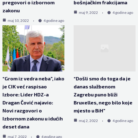
pregovori o izbornom
bošnjačkim frakcijama
zakonu
maj 9, 2022
4 godine ago
maj 10, 2022
4 godine ago
“Grom iz vedra neba”, iako
“Došli smo do toga da je
je CIK već raspisao
danas službenom
Izbore: Lider HDZ-a
Zagrebu puno bliži
Dragan Čović najavio:
Bruxelles, nego bilo koje
Novi razgovori o
mjesto u BiH”
Izbornom zakonu u idućih
maj 2, 2022
4 godine ago
deset dana
maj 7, 2022
4 godine ago