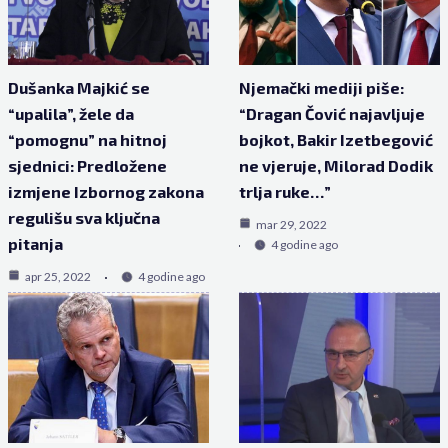
Dušanka Majkić se
Njemački mediji piše:
“upalila”, žele da
“Dragan Čović najavljuje
“pomognu” na hitnoj
bojkot, Bakir Izetbegović
sjednici: Predložene
ne vjeruje, Milorad Dodik
izmjene Izbornog zakona
trlja ruke…”
regulišu sva ključna
mar 29, 2022
pitanja
4 godine ago
apr 25, 2022
4 godine ago