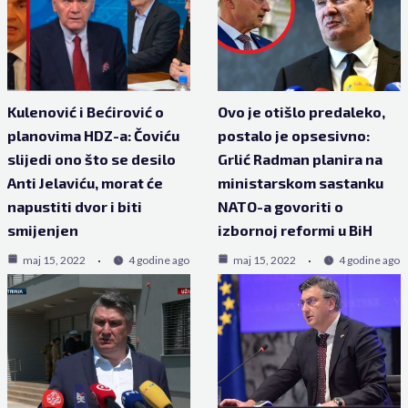
Kulenović i Bećirović o
Ovo je otišlo predaleko,
planovima HDZ-a: Čoviću
postalo je opsesivno:
slijedi ono što se desilo
Grlić Radman planira na
Anti Jelaviću, morat će
ministarskom sastanku
napustiti dvor i biti
NATO-a govoriti o
smijenjen
izbornoj reformi u BiH
maj 15, 2022
4 godine ago
maj 15, 2022
4 godine ago