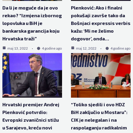
Da li je moguće da je ovo
Plenković: Ako i finalni
rekao? “Izmjena izbornog
pokušaji završe tako da
lopovluka u BiH je
Bošnjaci expressis verbis
bankarska garancija koju
kažu: ‘Mi ne želimo
Hrvatska traži”
dogovor’, onda…
maj 13, 2022
4 godine ago
maj 12, 2022
4 godine ago
Hrvatski premijer Andrej
“Toliko sjedili i ovo HDZ
Plenković potvrdio:
BiH zaključio u Mostaru”:
Evropski zvaničnici stižu
CIK je nelegalan i na
u Sarajevo, kreću novi
raspolaganju radikalnim