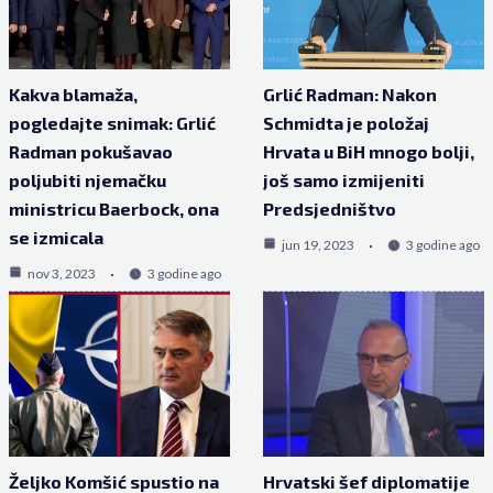
Kakva blamaža,
Grlić Radman: Nakon
pogledajte snimak: Grlić
Schmidta je položaj
Radman pokušavao
Hrvata u BiH mnogo bolji,
poljubiti njemačku
još samo izmijeniti
ministricu Baerbock, ona
Predsjedništvo
se izmicala
jun 19, 2023
3 godine ago
nov 3, 2023
3 godine ago
Željko Komšić spustio na
Hrvatski šef diplomatije