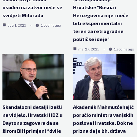
osuđen na zatvor neće se
Hrvatske: “Bosna i
svidjeti Miloradu
Hercegovina nije i neće
biti eksperimentalni
aug 1, 2025
1 godina ago
teren za retrogradne
političke ideje”
maj 27, 2025
1 godina ago
Skandalozni detalji izašli
Akademik Mahmutćehajić
na vidjelo: Hrvatski HDZ u
poručio ministru vanjskih
Daytonu zagovara da se
poslova Hrvatske: Dok ne
širom BiH primjeni “dvije
prizna da je bh. država