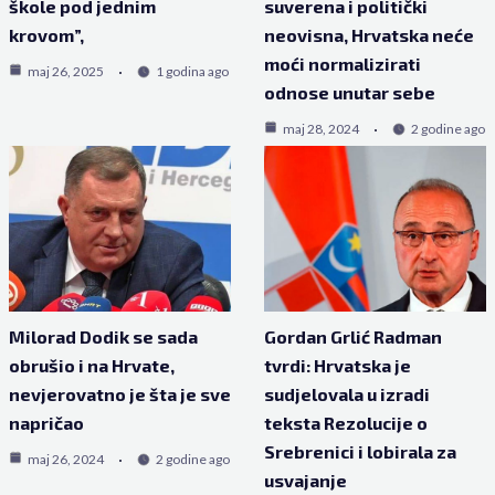
škole pod jednim
suverena i politički
krovom”,
neovisna, Hrvatska neće
moći normalizirati
maj 26, 2025
1 godina ago
odnose unutar sebe
maj 28, 2024
2 godine ago
Milorad Dodik se sada
Gordan Grlić Radman
obrušio i na Hrvate,
tvrdi: Hrvatska je
nevjerovatno je šta je sve
sudjelovala u izradi
napričao
teksta Rezolucije o
Srebrenici i lobirala za
maj 26, 2024
2 godine ago
usvajanje