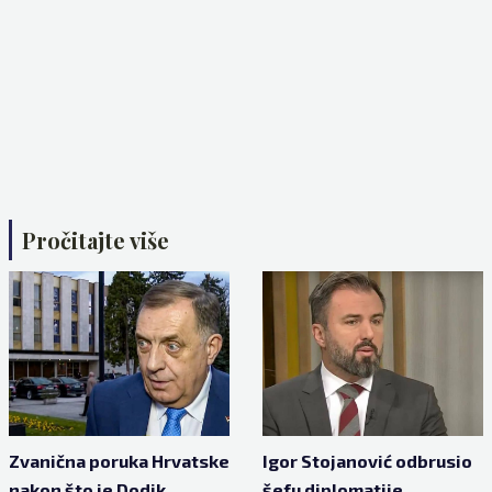
Pročitajte više
Zvanična poruka Hrvatske
Igor Stojanović odbrusio
nakon što je Dodik
šefu diplomatije