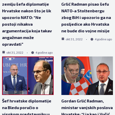
zemlju šefa diplomatije
Grlić Radman pisao šefu
Hrvatske nakon što je lik
NATO-a Stoltenbergu
upozorio NATO: “Ne
zbog BiH i upozorio ga na
postoji nikakva
posljedice ako Hrvatska
argumentacija koja takav
ne bude dio vojne misije
angažman može
okt 31, 2022
4 godine ago
opravdati”
okt 31, 2022
4 godine ago
Šef hrvatske diplomatije
Gordan Grlić Radman,
na Bledu poručio o
ministar vanjskih poslova
visokom predstavniku u
Hrvatske: “I ja kao i Vučić