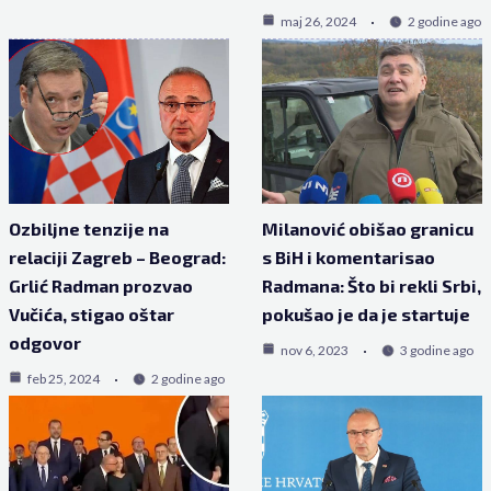
maj 26, 2024
2 godine ago
Ozbiljne tenzije na
Milanović obišao granicu
relaciji Zagreb – Beograd:
s BiH i komentarisao
Grlić Radman prozvao
Radmana: Što bi rekli Srbi,
Vučića, stigao oštar
pokušao je da je startuje
odgovor
nov 6, 2023
3 godine ago
feb 25, 2024
2 godine ago