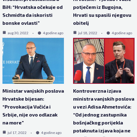
BiH: “Hrvatska očekuje od
potječem iz Bugojna,
Schmidta da iskoristi
Hrvati su spasili njegovu
bonske ovlasti”
obitelj
aug 30, 2022
4 godine ago
jul 18, 2022
4 godine ago
Ministar vanjskih poslova
Kontroverzna izjava
Hrvatske bijesan:
ministra vanjskih poslova
“Provokacija Vučića i
u vezi Adisa Ahmetovića:
Srbije, nije ovo odlazak
“Od jednog zastupnika
na more”
bošnjačkog porijekla
potaknuta izjava koja ne
jul 17, 2022
4 godine ago