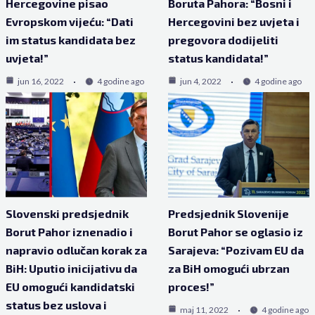
Hercegovine pisao
Boruta Pahora: “Bosni i
Evropskom vijeću: “Dati
Hercegovini bez uvjeta i
im status kandidata bez
pregovora dodijeliti
uvjeta!”
status kandidata!”
jun 16, 2022
4 godine ago
jun 4, 2022
4 godine ago
Slovenski predsjednik
Predsjednik Slovenije
Borut Pahor iznenadio i
Borut Pahor se oglasio iz
napravio odlučan korak za
Sarajeva: “Pozivam EU da
BiH: Uputio inicijativu da
za BiH omogući ubrzan
EU omogući kandidatski
proces!”
status bez uslova i
maj 11, 2022
4 godine ago