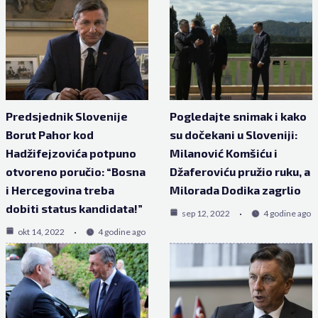
Predsjednik Slovenije
Pogledajte snimak i kako
Borut Pahor kod
su dočekani u Sloveniji:
Hadžifejzovića potpuno
Milanović Komšiću i
otvoreno poručio: “Bosna
Džaferoviću pružio ruku, a
i Hercegovina treba
Milorada Dodika zagrlio
dobiti status kandidata!”
sep 12, 2022
4 godine ago
okt 14, 2022
4 godine ago