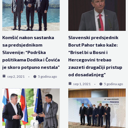
Komšić nakon sastanka
Slovenski predsjednik
sa predsjednikom
Borut Pahor tako kaže:
Slovenije: “Podrška
“Brisel bi u Bosni i
politikama Dodika i Čovića
Hercegovini trebao
je skoro potpuno nestala”
zauzeti drugačiji pristup
od dosadašnjeg”
sep 2, 2021
5 godina ago
sep 1, 2021
5 godina ago