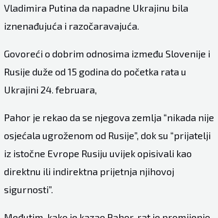
Vladimira Putina da napadne Ukrajinu bila
iznenađujuća i razočaravajuća.
Govoreći o dobrim odnosima između Slovenije i
Rusije duže od 15 godina do početka rata u
Ukrajini 24. februara,
Pahor je rekao da se njegova zemlja “nikada nije
osjećala ugroženom od Rusije”, dok su “prijatelji
iz istočne Evrope Rusiju uvijek opisivali kao
direktnu ili indirektna prijetnja njihovoj
sigurnosti”.
Međutim, kako je kazao Pahor, rat je promijenio