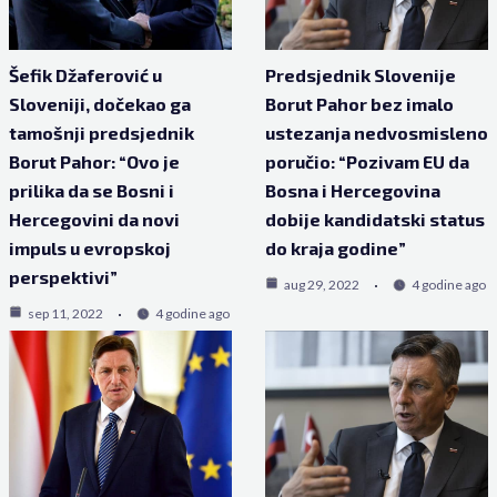
Šefik Džaferović u
Predsjednik Slovenije
Sloveniji, dočekao ga
Borut Pahor bez imalo
tamošnji predsjednik
ustezanja nedvosmisleno
Borut Pahor: “Ovo je
poručio: “Pozivam EU da
prilika da se Bosni i
Bosna i Hercegovina
Hercegovini da novi
dobije kandidatski status
impuls u evropskoj
do kraja godine”
perspektivi”
aug 29, 2022
4 godine ago
sep 11, 2022
4 godine ago