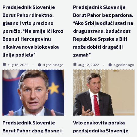
Predsjednik Slovenije
Predsjednik Slovenije
Borut Pahor direktno,
Borut Pahor bez pardona:
glasno i vrlo precizno
“Ako Srbija odluči stati na
poručio: “Ne smije ići kroz
drugu stranu, budućnost
Bosnu i Hercegovinu
Republike Srpske u BiH
nikakva nova blokovska
može dobiti drugačiji
linija podjela”
zamah”
aug 18, 2022
4 godine ago
aug 12, 2022
4 godine ago
Predsjednik Slovenije
Vrlo znakovita poruka
Borut Pahor zbog Bosne i
predsjednika Slovenije