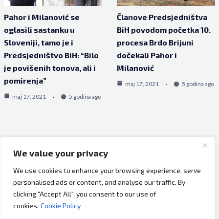
Pahor i Milanović se
Članove Predsjedništva
oglasili sastanku u
BiH povodom početka 10.
Sloveniji, tamo je i
procesa Brdo Brijuni
Predsjedništvo BiH: “Bilo
dočekali Pahor i
je povišenih tonova, ali i
Milanović
pomirenja”
maj 17, 2021
5 godina ago
maj 17, 2021
5 godina ago
We value your privacy
Copyright © 2026 Bh Dijaspora.
We use cookies to enhance your browsing experience, serve
O nama
personalised ads or content, and analyse our traffic. By
Marketing
clicking "Accept All", you consent to our use of
Uslovi korištenja
cookies.
Cookie Policy
Impressum