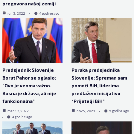
pregovora našoj zemlji
jun 3, 2022
4 godine ago
Predsjednik Slovenije
Poruka predsjednika
Borut Pahor se oglasio:
Slovenije: Spreman sam
“Ovo je veoma važno.
pomoći BiH, liderima
Bosna je država, ali nije
predlažem inicijativu
funkcionalna”
“Prijatelji BiH”
mar 19, 2022
nov 9, 2021
5 godina ago
4 godine ago