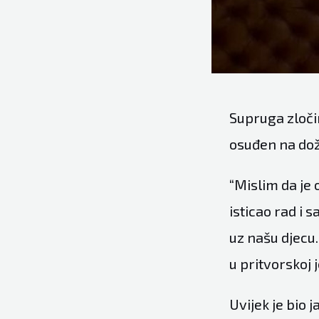
Supruga zloči
osuđen na doži
“Mislim da je 
isticao rad i 
uz našu djecu.
u pritvorskoj j
Uvijek je bio 