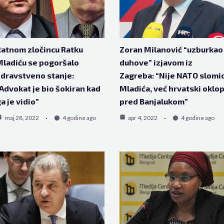
atnom zločincu Ratku
Zoran Milanović “uzburkao
ladiću se pogoršalo
duhove” izjavom iz
dravstveno stanje:
Zagreba: “Nije NATO slomi
Advokat je bio šokiran kad
Mladića, već hrvatski oklo
a je vidio”
pred Banjalukom”
maj 28, 2022
4 godine ago
apr 4, 2022
4 godine ago