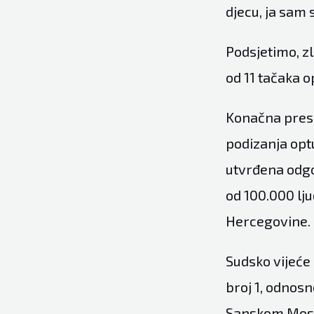
djecu, ja sam 
Podsjetimo, z
od 11 tačaka o
Konačna pres
podizanja opt
utvrđena odgo
od 100.000 lju
Hercegovine.
Sudsko vijeće 
broj 1, odnosno
Sanskom Mostu