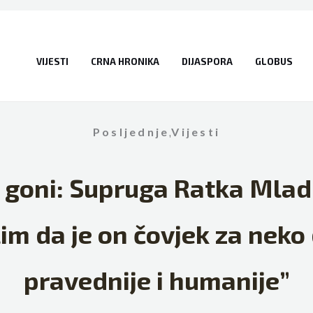
VIJESTI
CRNA HRONIKA
DIJASPORA
GLOBUS
Posljednje
,
Vijesti
 goni: Supruga Ratka Mlad
lim da je on čovjek za neko
pravednije i humanije”