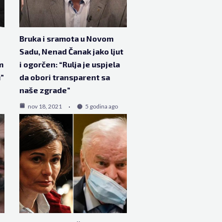
Bruka i sramota u Novom
Sadu, Nenad Čanak jako ljut
m
i ogorčen: “Rulja je uspjela
u”
da obori transparent sa
naše zgrade”
nov 18, 2021
5 godina ago