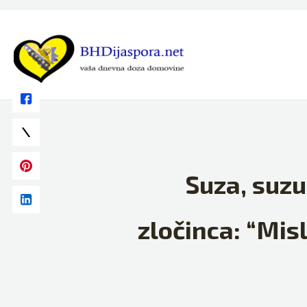
Skip
to
content
Suza, suzu
zločinca: “Mis