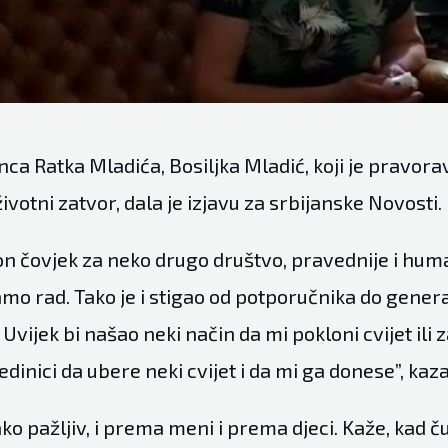
nca Ratka Mladića, Bosiljka Mladić, koji je pravor
votni zatvor, dala je izjavu za srbijanske Novosti.
on čovjek za neko drugo društvo, pravednije i human
samo rad. Tako je i stigao od potporučnika do gener
 Uvijek bi našao neki način da mi pokloni cvijet ili
edinici da ubere neki cvijet i da mi ga donese”, kaza
jako pažljiv, i prema meni i prema djeci. Kaže, kad č