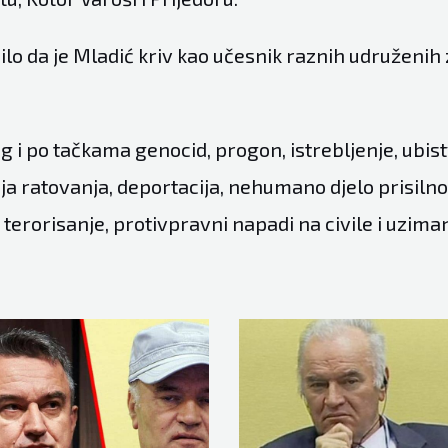
čilo da je Mladić kriv kao učesnik raznih udruženih
 i po tačkama genocid, progon, istrebljenje, ubist
aja ratovanja, deportacija, nehumano djelo prisiln
terorisanje, protivpravni napadi na civile i uziman