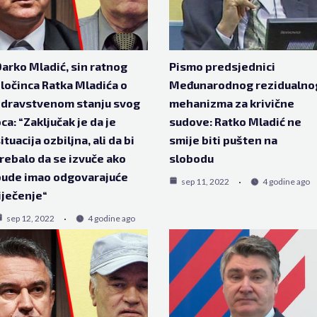
arko Mladić, sin ratnog
Pismo predsjednici
ločinca Ratka Mladića o
Međunarodnog rezidualno
zdravstvenom stanju svog
mehanizma za krivične
ca: “Zaključak je da je
sudove: Ratko Mladić ne
ituacija ozbiljna, ali da bi
smije biti pušten na
rebalo da se izvuče ako
slobodu
bude imao odgovarajuće
sep 11, 2022
4 godine ago
iječenje“
sep 12, 2022
4 godine ago