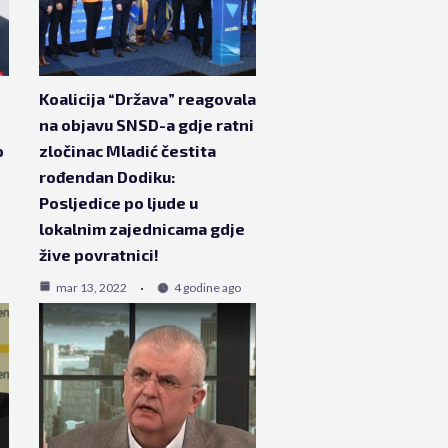
Koalicija “Država” reagovala
na objavu SNSD-a gdje ratni
o
zločinac Mladić čestita
p
rođendan Dodiku:
Posljedice po ljude u
lokalnim zajednicama gdje
žive povratnici!
mar 13, 2022
4 godine ago