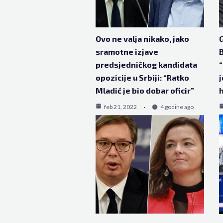
Ovo ne valja nikako, jako
G
sramotne izjave
B
predsjedničkog kandidata
“
opozicije u Srbiji: “Ratko
j
Mladić je bio dobar oficir”
h
feb 21, 2022
4 godine ago