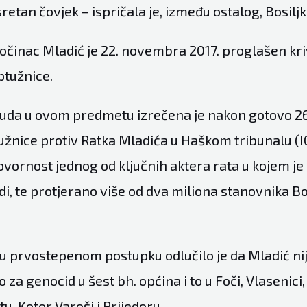
sretan čovjek – ispričala je, između ostalog, Bosilj
ločinac Mladić je 22. novembra 2017. proglašen kr
ptužnice.
uda u ovom predmetu izrečena je nakon gotovo 26
užnice protiv Ratka Mladića u Haškom tribunalu (IC
vornost jednog od ključnih aktera rata u kojem je 
di, te protjerano više od dva miliona stanovnika Bo
u prvostepenom postupku odlučilo je da Mladić nije
 za genocid u šest bh. općina i to u Foči, Vlasenici,
, Kotor Varoši i Prijedoru.