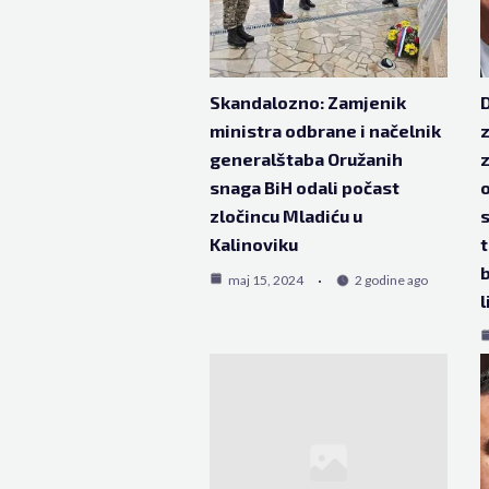
Skandalozno: Zamjenik
D
ministra odbrane i načelnik
z
generalštaba Oružanih
snaga BiH odali počast
o
zločincu Mladiću u
s
Kalinoviku
t
maj 15, 2024
2 godine ago
l