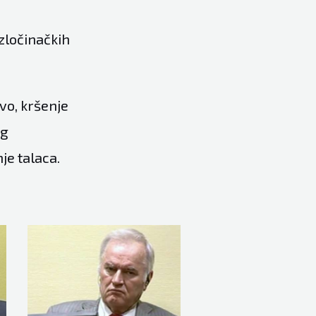
 zločinačkih
vo, kršenje
og
je talaca.