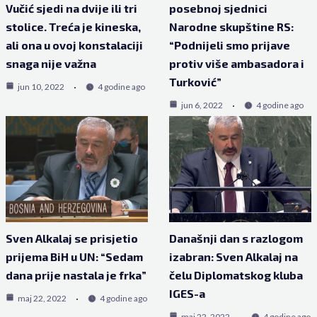
Vučić sjedi na dvije ili tri
posebnoj sjednici
stolice. Treća je kineska,
Narodne skupštine RS:
ali ona u ovoj konstalaciji
“Podnijeli smo prijave
snaga nije važna
protiv više ambasadora i
Turković”
jun 10, 2022
4 godine ago
jun 6, 2022
4 godine ago
Sven Alkalaj se prisjetio
Današnji dan s razlogom
prijema BiH u UN: “Sedam
izabran: Sven Alkalaj na
dana prije nastala je frka”
čelu Diplomatskog kluba
IGES-a
maj 22, 2022
4 godine ago
maj 22, 2022
4 godine ago