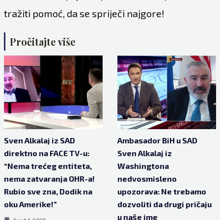
tražiti pomoć, da se spriječi najgore!
Pročitajte više
Sven Alkalaj iz SAD
Ambasador BiH u SAD
direktno na FACE TV-u:
Sven Alkalaj iz
“Nema trećeg entiteta,
Washingtona
nema zatvaranja OHR-a!
nedvosmisleno
Rubio sve zna, Dodik na
upozorava: Ne trebamo
oku Amerike!”
dozvoliti da drugi pričaju
u naše ime