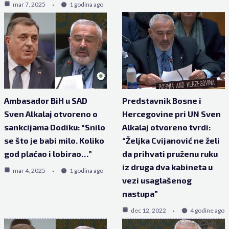
mar 7, 2025
1 godina ago
Ambasador BiH u SAD
Predstavnik Bosne i
Sven Alkalaj otvoreno o
Hercegovine pri UN Sven
sankcijama Dodiku: “Snilo
Alkalaj otvoreno tvrdi:
se što je babi milo. Koliko
“Željka Cvijanović ne želi
god plaćao i lobirao…”
da prihvati pruženu ruku
iz druga dva kabineta u
mar 4, 2025
1 godina ago
vezi usaglašenog
nastupa”
dec 12, 2022
4 godine ago