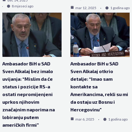
dec 14, 2025
8 mjeseci ago
mar 12, 2025
1 godina ago
Ambasador BiH u SAD
Ambasador BiH u SAD
Sven Alkalaj bez imalo
Sven Alkalaj otkrio
uvijanja: “Mislim da će
detalje: “Imao sam
status i pozicije RS-a
kontakte sa
ostati nepromijenjeni
Amerikancima, rekli su mi
uprkos njihovim
da ostaju uz Bosnu i
značajnim naporima na
Hercegovinu”
lobiranju putem
mar 6, 2025
1 godina ago
američkih firmi”