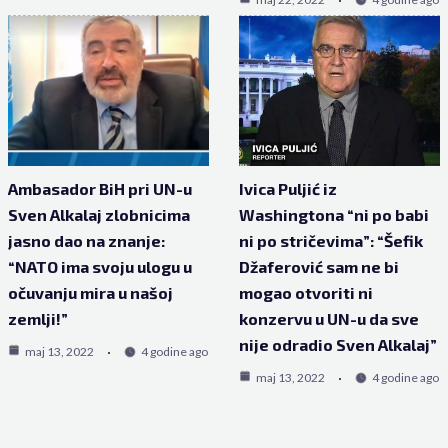
Ambasador BiH pri UN-u
Ivica Puljić iz
Sven Alkalaj zlobnicima
Washingtona “ni po babi
jasno dao na znanje:
ni po stričevima”: “Šefik
“NATO ima svoju ulogu u
Džaferović sam ne bi
očuvanju mira u našoj
mogao otvoriti ni
zemlji!”
konzervu u UN-u da sve
nije odradio Sven Alkalaj”
maj 13, 2022
4 godine ago
maj 13, 2022
4 godine ago