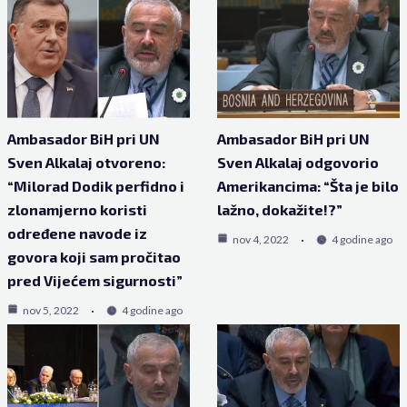
Ambasador BiH pri UN
Ambasador BiH pri UN
Sven Alkalaj otvoreno:
Sven Alkalaj odgovorio
“Milorad Dodik perfidno i
Amerikancima: “Šta je bilo
zlonamjerno koristi
lažno, dokažite!?”
određene navode iz
nov 4, 2022
4 godine ago
govora koji sam pročitao
pred Vijećem sigurnosti”
nov 5, 2022
4 godine ago