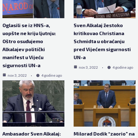
Oglasili se iz HNS-a,
Sven Alkalaj žestoko
uopšte ne kriju ljutnju:
kritikovao Christiana
Oštro osuđujemo
Schmidta u obraćanju
Alkalajev politički
pred Vijećem sigurnosti
manifest u Vijeću
UN-a
sigurnosti UN-a
nov 3, 2022
4 godine ago
nov 3, 2022
4 godine ago
Ambasador Sven Alkalaj:
Milorad Dodik “zaorio” na