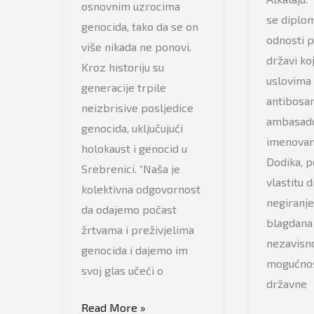
osnovnim uzrocima
se diplo
genocida, tako da se on
odnosti 
više nikada ne ponovi.
državi ko
Kroz historiju su
uslovima 
generacije trpile
antibosa
neizbrisive posljedice
ambasado
genocida, uključujući
imenovan
holokaust i genocid u
Dodika, p
Srebrenici. “Naša je
vlastitu 
kolektivna odgovornost
negiranj
da odajemo počast
blagdana
žrtvama i preživjelima
nezavisno
genocida i dajemo im
mogućnos
svoj glas učeći o
državne
Institut
Read More »