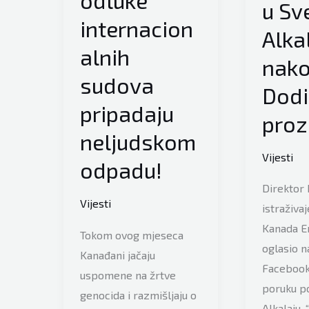
odluke
u Sv
internacion
Alka
alnih
nak
sudova
Dodi
pripadaju
proz
neljudskom
Vijesti
odpadu!
Direktor 
Vijesti
istraživa
Kanada E
Tokom ovog mjeseca
oglasio 
Kanađani jačaju
Facebooku
uspomene na žrtve
poruku p
genocida i razmišljaju o
Alkalaju.