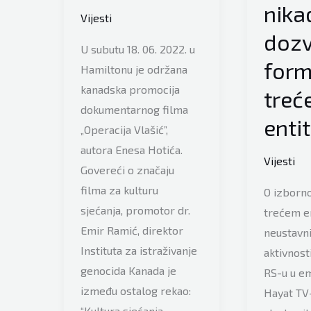
nika
Vijesti
dozv
U subutu 18. 06. 2022. u
form
Hamiltonu je održana
kanadska promocija
treć
dokumentarnog filma
enti
„Operacija Vlašić”,
autora Enesa Hotića.
Vijesti
Govereći o značaju
filma za kulturu
O izborn
sjećanja, promotor dr.
trećem en
Emir Ramić, direktor
neustavn
Instituta za istraživanje
aktivnost
genocida Kanada je
RS-u u emi
između ostalog rekao:
Hayat TV-
“Kultura sjećanja