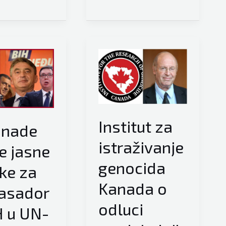
ić
otvoreno
poručio
Dodiku:
“Tvoj
odlazak
sa
svih
političkih
Institut za
anade
funkcija
smo
istraživanje
le jasne
e
tražili
genocida
ke za
i
Kanada o
nastavićemo
asador
tražiti”
odluci
H u UN-