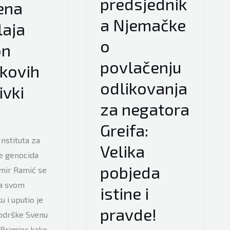
predsjednik
ena
a Njemačke
laja
o
on
povlačenju
kovih
odlikovanja
ivki
za negatora
Greifa:
Instituta za
Velika
je genocida
pobjeda
mir Ramić se
na svom
istine i
 i uputio je
pravde!
odrške Svenu
 “Primjer kako