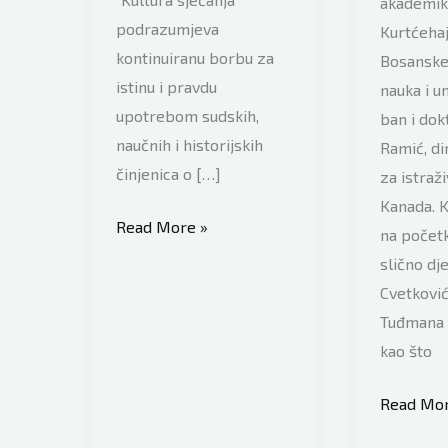
akademi
podrazumjeva
Kurtćehaj
kontinuiranu borbu za
Bosanske
istinu i pravdu
nauka i u
upotrebom sudskih,
ban i dok
naučnih i historijskih
Ramić, di
činjenica o […]
za istraž
Kanada. K
Održana
Read More »
na početk
kanadska
slično dje
premijera
Cvetković
dokumentarnog
Tuđmana 
filma
kao što
„Operacija
Vlašić”
Akademi
Read Mor
Suad