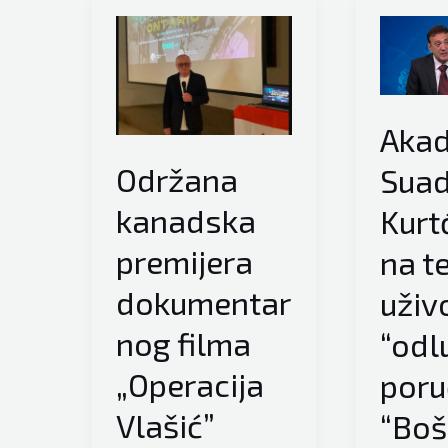
Aka
Održana
Sua
kanadska
Kurt
premijera
na te
dokumentar
uživ
nog filma
“odl
„Operacija
poru
Vlašić”
“Boš