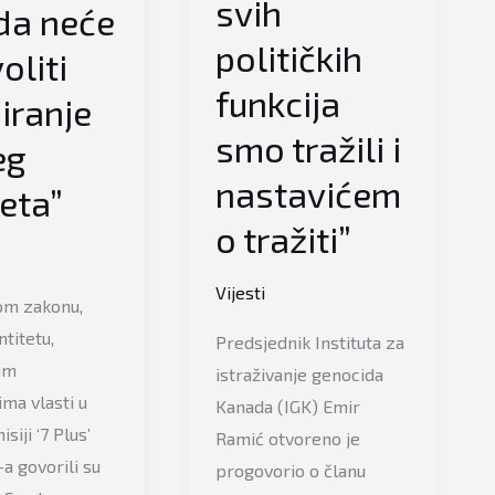
svih
da neće
političkih
oliti
funkcija
iranje
smo tražili i
eg
nastavićem
teta”
o tražiti”
Vijesti
om zakonu,
titetu,
Predsjednik Instituta za
im
istraživanje genocida
ima vlasti u
Kanada (IGK) Emir
siji ‘7 Plus’
Ramić otvoreno je
a govorili su
progovorio o članu