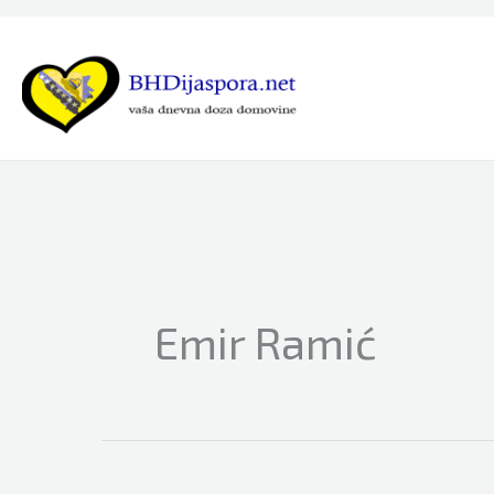
Skip
to
content
Emir Ramić