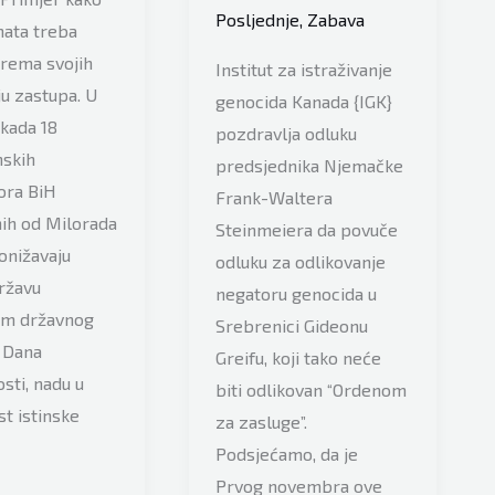
Posljednje
,
Zabava
mata treba
prema svojih
Institut za istraživanje
ju zastupa. U
genocida Kanada {IGK}
kada 18
pozdravlja odluku
nskih
predsjednika Njemačke
ra BiH
Frank-Waltera
ih od Milorada
Steinmeiera da povuče
onižavaju
odluku za odlikovanje
državu
negatoru genocida u
em državnog
Srebrenici Gideonu
 Dana
Greifu, koji tako neće
sti, nadu u
biti odlikovan “Ordenom
t istinske
za zasluge”.
Podsjećamo, da je
Prvog novembra ove