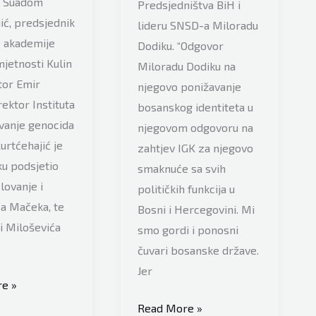
k Suadom
Predsjedništva BiH i
ić, predsjednik
lideru SNSD-a Miloradu
 akademije
Dodiku. “Odgovor
mjetnosti Kulin
Miloradu Dodiku na
tor Emir
njegovo ponižavanje
rektor Instituta
bosanskog identiteta u
ivanje genocida
njegovom odgovoru na
urtćehajić je
zahtjev IGK za njegovo
u podsjetio
smaknuće sa svih
lovanje i
političkih funkcija u
a Mačeka, te
Bosni i Hercegovini. Mi
i Miloševića
smo gordi i ponosni
čuvari bosanske države.
Jer
k
e »
Ramić
Read More »