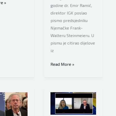
e »
godine dr. Emir Ramić,
direktor IGK poslao
pismo predsjedniku
Njemačke Frank-
Walteru Steinmeieru. U
pismu je citirao dijelove
ora
iz
Institut
Read More »
za
istraživanje
genocida
Kanada
o
h
odluci