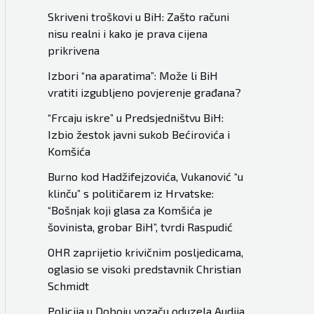
Skriveni troškovi u BiH: Zašto računi
nisu realni i kako je prava cijena
prikrivena
Izbori “na aparatima”: Može li BiH
vratiti izgubljeno povjerenje građana?
“Frcaju iskre” u Predsjedništvu BiH:
Izbio žestok javni sukob Bećirovića i
Komšića
Burno kod Hadžifejzovića, Vukanović “u
klinču” s političarem iz Hrvatske:
“Bošnjak koji glasa za Komšića je
šovinista, grobar BiH”, tvrdi Raspudić
OHR zaprijetio krivičnim posljedicama,
oglasio se visoki predstavnik Christian
Schmidt
Policija u Doboju vozaču oduzela Audija,