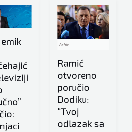
demik
Arhiv
d
Ramić
ćehajić
otvoreno
leviziji
poručio
o
Dodiku:
učno”
“Tvoj
čio:
odlazak sa
njaci