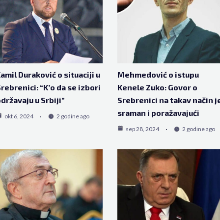
amil Duraković o situaciji u
Mehmedović o istupu
rebrenici: “K’o da se izbori
Kenele Zuko: Govor o
državaju u Srbiji”
Srebrenici na takav način j
sraman i poražavajući
okt 6, 2024
2 godine ago
sep 28, 2024
2 godine ago