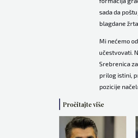
formacija gra
sada da poštu
blagdane žrta
Mi nećemo odus
učestvovati. N
Srebrenica za
prilog istini,
pozicije načel
Pročitajte više