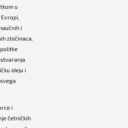
itkom u
 Evropi,
naučnih i
nih zločinaca,
 politke
 stvaranja
čku ideju i
e svega
orce i
je četničkih