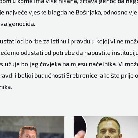
dom u kome ima više nišana, žrtava genocida neg
je najveće vjeske blagdane Bošnjaka, odnosno vje
va genocida.
tati od borbe za istinu i pravdu u kojoj vi ne mož
ećemo odustati od potrebe da napustite institucij
služuje boljeg čovjeka na mjesu načelnika. Vi može
 pravdi i boljoj budućnosti Srebrenice, ako što prije 
nika.