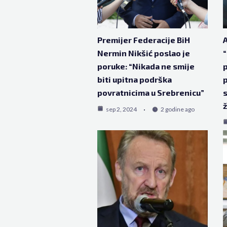
Premijer Federacije BiH
A
Nermin Nikšić poslao je
“
poruke: “Nikada ne smije
p
biti upitna podrška
p
povratnicima u Srebrenicu”
s
ž
sep 2, 2024
2 godine ago