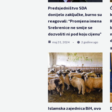
Predsjedništvo SDA
Ć
donijelo zaključke, burno su
k
reagovali: “Promjena imena
R
Srebrenice ne smije se
b
dozvoliti ni pod koju cijenu”
m
d
maj 31, 2024
2 godine ago
Islamska zajednica BiH, ovo
D