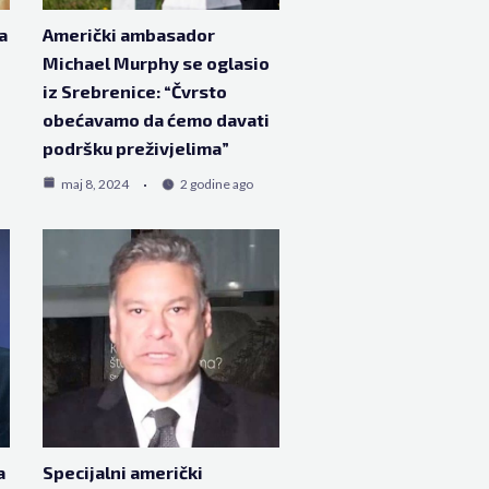
a
Američki ambasador
Michael Murphy se oglasio
iz Srebrenice: “Čvrsto
obećavamo da ćemo davati
podršku preživjelima”
maj 8, 2024
2 godine ago
a
Specijalni američki