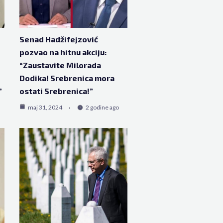
Senad Hadžifejzović
pozvao na hitnu akciju:
“Zaustavite Milorada
Dodika! Srebrenica mora
”
ostati Srebrenica!”
maj 31, 2024
2 godine ago