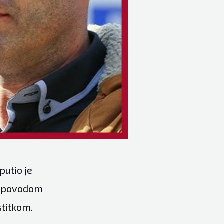
putio je
u povodom
stitkom.