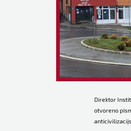
Direktor Inst
otvoreno pis
anticivilizac