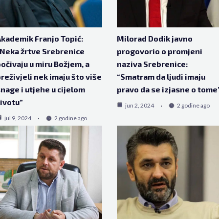
kademik Franjo Topić:
Milorad Dodik javno
Neka žrtve Srebrenice
progovorio o promjeni
očivaju u miru Božjem, a
naziva Srebrenice:
reživjeli nek imaju što više
“Smatram da ljudi imaju
nage i utjehe u cijelom
pravo da se izjasne o tome
ivotu”
jun 2, 2024
2 godine ago
jul 9, 2024
2 godine ago