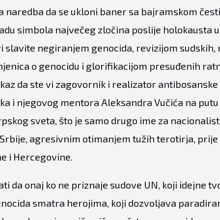
a naredba da se ukloni baner sa bajramskom čest
radu simbola največeg zločina poslije holokausta u
i slavite negiranjem genocida, revizijom sudskih, 
injenica o genocidu i glorifikacijom presuđenih rat
okaz da ste vi zagovornik i realizator antibosanske
ka i njegovog mentora Aleksandra Vučića na putu
skog sveta, što je samo drugo ime za nacionalisti
Srbije, agresivnim otimanjem tužih terotirja, prij
ne i Hercegovine.
ati da onaj ko ne priznaje sudove UN, koji idejne tv
enocida smatra herojima, koji dozvoljava paradiran