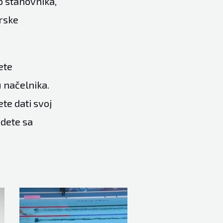
o stanovnika,
rske
ete
u načelnika.
te dati svoj
odete sa