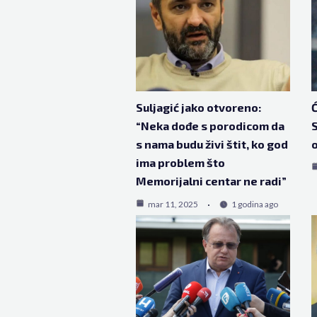
Suljagić jako otvoreno:
Ć
“Neka dođe s porodicom da
S
s nama budu živi štit, ko god
o
ima problem što
Memorijalni centar ne radi”
mar 11, 2025
1 godina ago