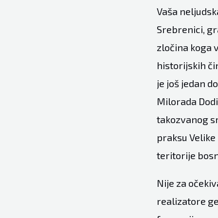
Vaša neljudsk
Srebrenici, g
zločina koga v
historijskih č
je još jedan d
Milorada Dodi
takozvanog srp
praksu Velike 
teritorije bos
Nije za očekiv
realizatore g