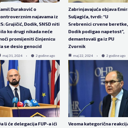
amil Duraković o
Zabrinjavajuća objava Emir
ontroverznim najavama iz
Suljagića, tvrdi: “U
S: Grujičić, Dodik, SNSD niti
Srebrenici crvene beretke,
ilo ko drugi nikada neće
Dodik podigao napetost”,
oći promijeniti činjenicu
demantovali ga iz PU
a se desio genocid
Zvornik
maj 31, 2024
2 godine ago
maj 22, 2024
2 godine ago
a li će delegacija FUP-a ići
Veoma kategorična reakcij