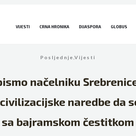
VIJESTI
CRNA HRONIKA
DIJASPORA
GLOBUS
Posljednje
,
Vijesti
ismo načelniku Srebrenic
ivilizacijske naredbe da s
sa bajramskom čestitkom