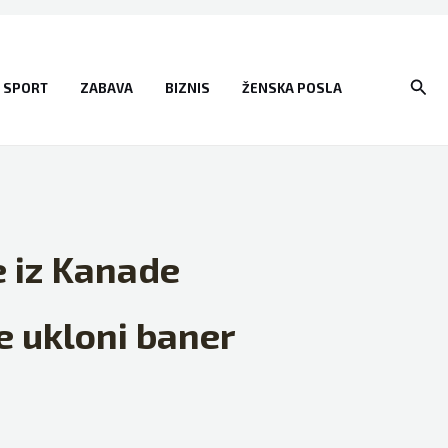
Sear
SPORT
ZABAVA
BIZNIS
ŽENSKA POSLA
e iz Kanade
e ukloni baner