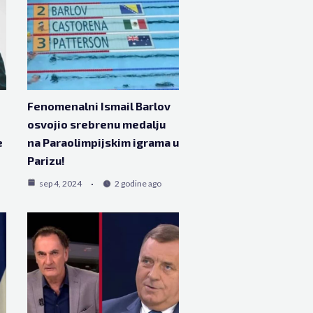
Fenomenalni Ismail Barlov
osvojio srebrenu medalju
e
na Paraolimpijskim igrama u
Parizu!
sep 4, 2024
2 godine ago