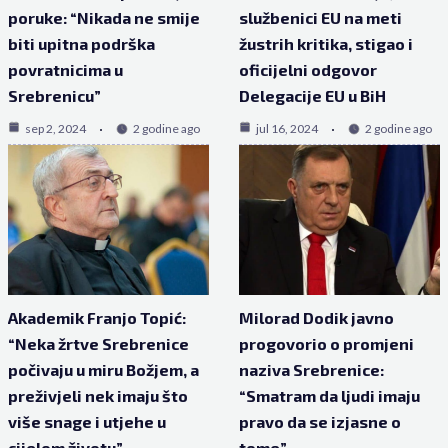
poruke: “Nikada ne smije
službenici EU na meti
biti upitna podrška
žustrih kritika, stigao i
povratnicima u
oficijelni odgovor
Srebrenicu”
Delegacije EU u BiH
sep 2, 2024
2 godine ago
jul 16, 2024
2 godine ago
Akademik Franjo Topić:
Milorad Dodik javno
“Neka žrtve Srebrenice
progovorio o promjeni
počivaju u miru Božjem, a
naziva Srebrenice:
preživjeli nek imaju što
“Smatram da ljudi imaju
više snage i utjehe u
pravo da se izjasne o
cijelom životu”
tome”