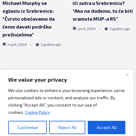
Michael Murphy se
ići sutra u Srebrenicu?
oglasio iz Srebrenice:
“Ako ne dođemo, to će biti
“Čvrsto obećavamo da
sramota MUP-a RS”
ćemo davati podršku
jan 8, 2024
3 godine ago
preživjelima”
maj 8, 2024
2 godine ago
We value your privacy
Copyright © 2026 Bh Dijaspora.
We use cookies to enhance your browsing experience, serve
O nama
personalised ads or content, and analyse our traffic. By
Marketing
clicking "Accept All", you consent to our use of
Uslovi korištenja
cookies.
Cookie Policy
Impressum
Kontakt
Customise
Reject All
Accept All