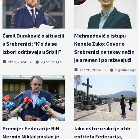
Ćamil Duraković o situaciji
Mehmedović o istupu
u Srebrenici: “K’o da se
Kenele Zuko: Govor o
izbori održavaju u Srbiji”
Srebrenici na takav način
je sraman i poražavajući
okt 6, 2024
2 godine ago
sep 28, 2024
2 godine ago
Premijer Federacije BiH
Jako oštre reakcije u bh.
Nermin Nikšić poslao je
entitetu Federacija,