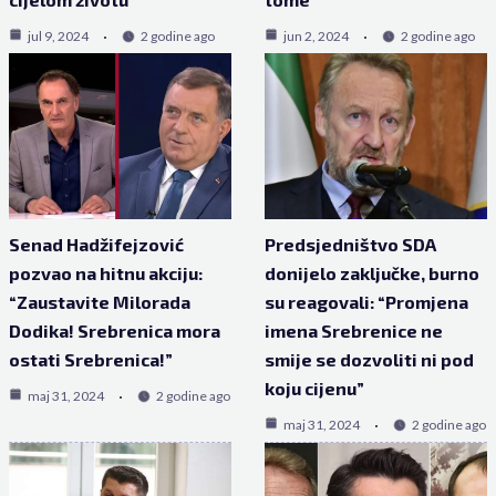
jul 9, 2024
2 godine ago
jun 2, 2024
2 godine ago
Senad Hadžifejzović
Predsjedništvo SDA
pozvao na hitnu akciju:
donijelo zaključke, burno
“Zaustavite Milorada
su reagovali: “Promjena
Dodika! Srebrenica mora
imena Srebrenice ne
ostati Srebrenica!”
smije se dozvoliti ni pod
koju cijenu”
maj 31, 2024
2 godine ago
maj 31, 2024
2 godine ago