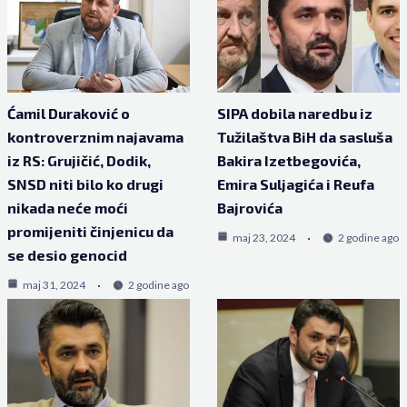
Ćamil Duraković o
SIPA dobila naredbu iz
kontroverznim najavama
Tužilaštva BiH da sasluša
iz RS: Grujičić, Dodik,
Bakira Izetbegovića,
SNSD niti bilo ko drugi
Emira Suljagića i Reufa
nikada neće moći
Bajrovića
promijeniti činjenicu da
maj 23, 2024
2 godine ago
se desio genocid
maj 31, 2024
2 godine ago