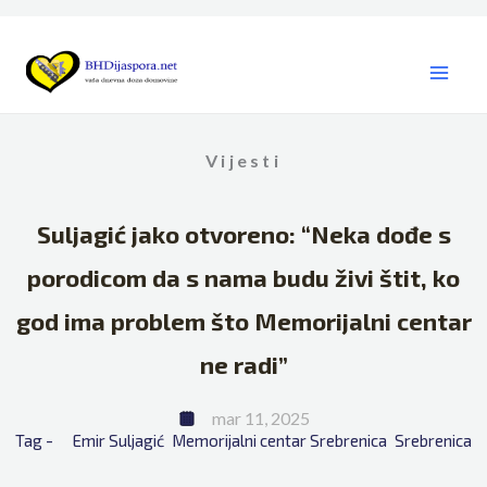
Skip
to
content
Vijesti
Suljagić jako otvoreno: “Neka dođe s
porodicom da s nama budu živi štit, ko
god ima problem što Memorijalni centar
ne radi”
mar 11, 2025
Tag - 
Emir Suljagić
Memorijalni centar Srebrenica
Srebrenica