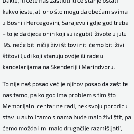
Dakle, ili ćete nas zaštititi ili će stanje ostati
kakvo jeste, ali ono što mogu da obećam svima
u Bosni i Hercegovini, Sarajevu i gdje god treba
– to je da djeca onih koji su izgubili živote u julu
‘95. neće biti ničiji živi štitovi niti ćemo biti živi
štitovi ljudi koji stanuju ovdje ili rade u
kancelarijama na Skenderiji i Marindvoru.
To nije naš posao već je njihov posao da zaštite
nas tamo, pa ko god ima problem s tim što
Memorijalni centar ne radi, nek svoju porodicu
stavi u auto i tamo s nama bude malo živi štit, pa
ćemo možda i mi malo drugačije razmišljati”,