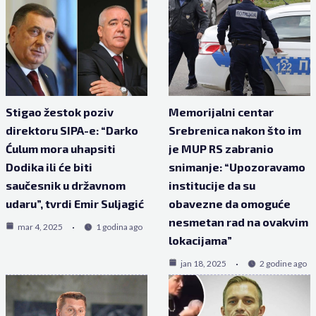
Stigao žestok poziv
Memorijalni centar
direktoru SIPA-e: “Darko
Srebrenica nakon što im
Ćulum mora uhapsiti
je MUP RS zabranio
Dodika ili će biti
snimanje: “Upozoravamo
saučesnik u državnom
institucije da su
udaru”, tvrdi Emir Suljagić
obavezne da omoguće
nesmetan rad na ovakvim
mar 4, 2025
1 godina ago
lokacijama”
jan 18, 2025
2 godine ago