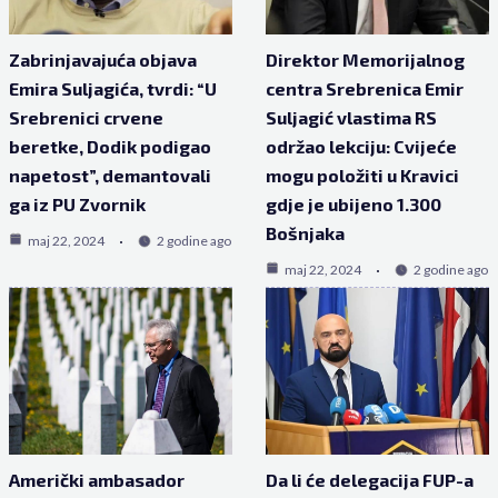
Zabrinjavajuća objava
Direktor Memorijalnog
Emira Suljagića, tvrdi: “U
centra Srebrenica Emir
Srebrenici crvene
Suljagić vlastima RS
beretke, Dodik podigao
održao lekciju: Cvijeće
napetost”, demantovali
mogu položiti u Kravici
ga iz PU Zvornik
gdje je ubijeno 1.300
Bošnjaka
maj 22, 2024
2 godine ago
maj 22, 2024
2 godine ago
Američki ambasador
Da li će delegacija FUP-a