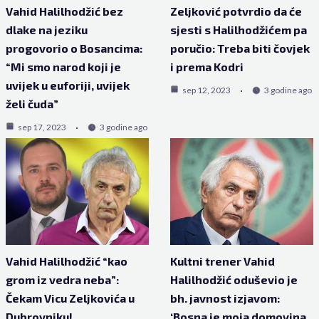
Vahid Halilhodžić bez
Zeljković potvrdio da će
dlake na jeziku
sjesti s Halilhodžićem pa
progovorio o Bosancima:
poručio: Treba biti čovjek
“Mi smo narod koji je
i prema Kodri
uvijek u euforiji, uvijek
sep 12, 2023
3 godine ago
želi čuda”
sep 17, 2023
3 godine ago
Vahid Halilhodžić “kao
Kultni trener Vahid
grom iz vedra neba”:
Halilhodžić oduševio je
Čekam Vicu Zeljkovića u
bh. javnost izjavom:
Dubrovniku!
‘Bosna je moja domovina,