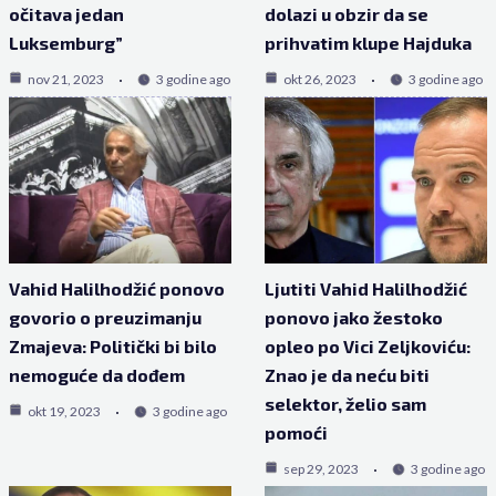
očitava jedan
dolazi u obzir da se
Luksemburg”
prihvatim klupe Hajduka
nov 21, 2023
3 godine ago
okt 26, 2023
3 godine ago
Vahid Halilhodžić ponovo
Ljutiti Vahid Halilhodžić
govorio o preuzimanju
ponovo jako žestoko
Zmajeva: Politički bi bilo
opleo po Vici Zeljkoviću:
nemoguće da dođem
Znao je da neću biti
selektor, želio sam
okt 19, 2023
3 godine ago
pomoći
sep 29, 2023
3 godine ago