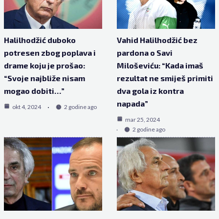
Halilhodžić duboko
Vahid Halilhodžić bez
potresen zbog poplava i
pardona o Savi
drame koju je prošao:
Miloševiću: “Kada imaš
“Svoje najbliže nisam
rezultat ne smiješ primiti
mogao dobiti…”
dva gola iz kontra
napada”
okt 4, 2024
2 godine ago
mar 25, 2024
2 godine ago