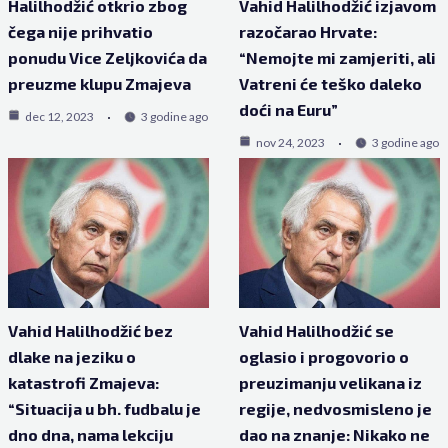
Halilhodžić otkrio zbog
Vahid Halilhodžić izjavom
čega nije prihvatio
razočarao Hrvate:
ponudu Vice Zeljkovića da
“Nemojte mi zamjeriti, ali
preuzme klupu Zmajeva
Vatreni će teško daleko
doći na Euru”
dec 12, 2023
3 godine ago
nov 24, 2023
3 godine ago
Vahid Halilhodžić bez
Vahid Halilhodžić se
dlake na jeziku o
oglasio i progovorio o
katastrofi Zmajeva:
preuzimanju velikana iz
“Situacija u bh. fudbalu je
regije, nedvosmisleno je
dno dna, nama lekciju
dao na znanje: Nikako ne