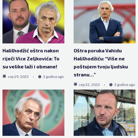
Halilhodžić oštro nakon
Oštra poruka Vahidu
riječi Vice Zeljkovića: To
Halilhodžiću: “Više ne
su velike laži i obmane!
poštujem tvoju ljudsku
stranu…”
sep 29, 2023
3 godine ago
sep 22, 2023
3 godine ago