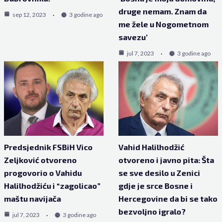
druge nemam. Znam da
sep 12, 2023
3 godine ago
me žele u Nogometnom
savezu’
jul 7, 2023
3 godine ago
Predsjednik FSBiH Vico
Vahid Halilhodžić
Zeljković otvoreno
otvoreno i javno pita: Šta
progovorio o Vahidu
se sve desilo u Zenici
Halilhodžiću i “zagolicao”
gdje je srce Bosne i
maštu navijača
Hercegovine da bi se tako
bezvoljno igralo?
jul 7, 2023
3 godine ago