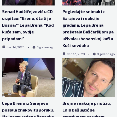
Senad Hadžifejzović u CD-
Pogledajte snimak iz
u upitao: “Breno, šta ti je
Sarajeva i reakcije
Bosna?” Lepa Brena: “Kod
građana: Lepa Brena
kuće sam, ovdje
prošetala Baščaršijom pa
pripadam!”
uživala u bosanskoj kafi u
Kući sevdaha
dec 16, 2023
3 godine ago
dec 16, 2023
3 godine ago
Lepa Brena iz Sarajeva
Brojne reakcije pristižu,
poslala znakovitu poruku:
Enis Bešlagić se
“Ja jesam rođena Bosanka
emotivnom porukom