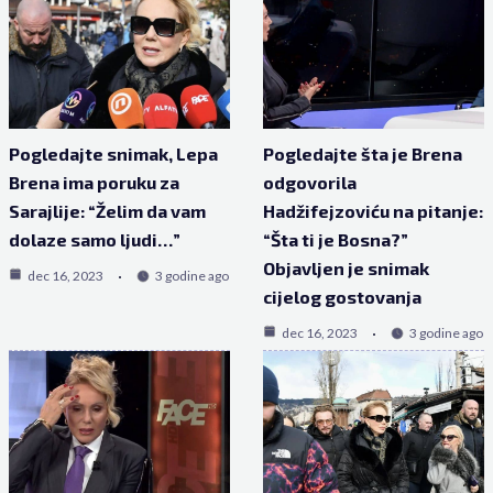
Pogledajte snimak, Lepa
Pogledajte šta je Brena
Brena ima poruku za
odgovorila
Sarajlije: “Želim da vam
Hadžifejzoviću na pitanje:
dolaze samo ljudi…”
“Šta ti je Bosna?”
Objavljen je snimak
dec 16, 2023
3 godine ago
cijelog gostovanja
dec 16, 2023
3 godine ago