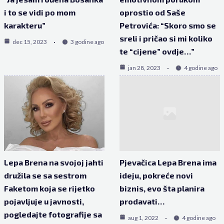
i to se vidi po mom
oprostio od Saše
karakteru”
Petrovića: “Skoro smo se
sreli i pričao si mi koliko
dec 15, 2023
3 godine ago
te “cijene” ovdje…”
jan 28, 2023
4 godine ago
Lepa Brena na svojoj jahti
Pjevačica Lepa Brena ima
družila se sa sestrom
ideju, pokreće novi
Faketom koja se rijetko
biznis, evo šta planira
pojavljuje u javnosti,
prodavati…
pogledajte fotografije sa
aug 1, 2022
4 godine ago