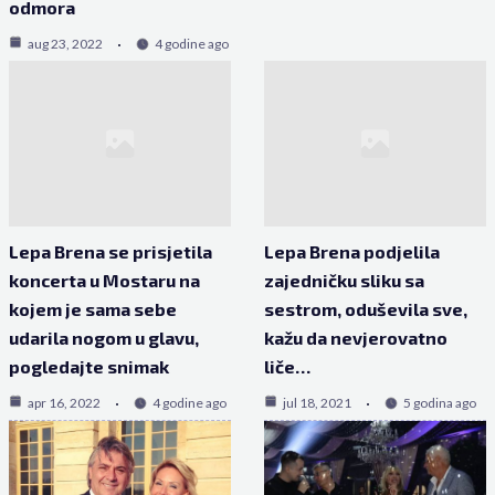
odmora
aug 23, 2022
4 godine ago
Lepa Brena se prisjetila
Lepa Brena podjelila
koncerta u Mostaru na
zajedničku sliku sa
kojem je sama sebe
sestrom, oduševila sve,
udarila nogom u glavu,
kažu da nevjerovatno
pogledajte snimak
liče…
apr 16, 2022
4 godine ago
jul 18, 2021
5 godina ago