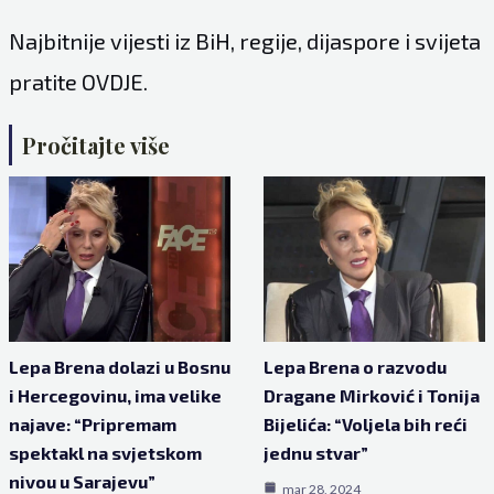
Najbitnije vijesti iz BiH, regije, dijaspore i svijeta
pratite
OVDJE
.
Pročitajte više
Lepa Brena dolazi u Bosnu
Lepa Brena o razvodu
i Hercegovinu, ima velike
Dragane Mirković i Tonija
najave: “Pripremam
Bijelića: “Voljela bih reći
spektakl na svjetskom
jednu stvar”
nivou u Sarajevu”
mar 28, 2024