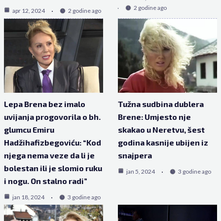
2 godine ago
apr 12, 2024
2 godine ago
Lepa Brena bez imalo
Tužna sudbina dublera
uvijanja progovorila o bh.
Brene: Umjesto nje
glumcu Emiru
skakao u Neretvu, šest
Hadžihafizbegoviću: “Kod
godina kasnije ubijen iz
njega nema veze da li je
snajpera
bolestan ili je slomio ruku
jan 5, 2024
3 godine ago
i nogu. On stalno radi”
jan 18, 2024
3 godine ago