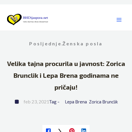
Skip
to
content
Posljednje
Ženska posla
,
Velika tajna procurila u javnost: Zorica
Brunclik i Lepa Brena godinama ne
pričaju!
feb 23, 2021
Tag - 
Lepa Brena
Zorica Brunclik