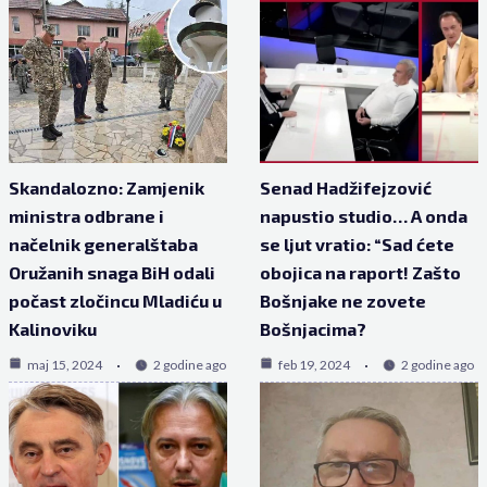
Skandalozno: Zamjenik
Senad Hadžifejzović
ministra odbrane i
napustio studio… A onda
načelnik generalštaba
se ljut vratio: “Sad ćete
Oružanih snaga BiH odali
obojica na raport! Zašto
počast zločincu Mladiću u
Bošnjake ne zovete
Kalinoviku
Bošnjacima?
maj 15, 2024
2 godine ago
feb 19, 2024
2 godine ago