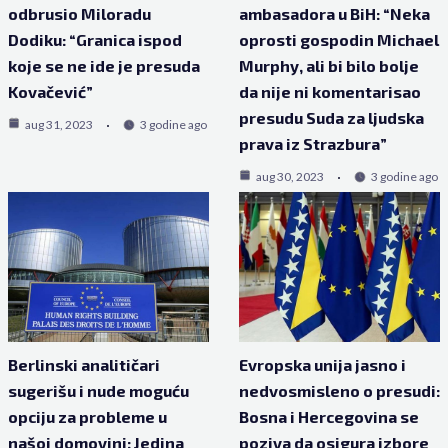
odbrusio Miloradu
ambasadora u BiH: “Neka
Dodiku: “Granica ispod
oprosti gospodin Michael
koje se ne ide je presuda
Murphy, ali bi bilo bolje
Kovačević”
da nije ni komentarisao
presudu Suda za ljudska
aug 31, 2023
3 godine ago
prava iz Strazbura”
aug 30, 2023
3 godine ago
Berlinski analitičari
Evropska unija jasno i
sugerišu i nude moguću
nedvosmisleno o presudi:
opciju za probleme u
Bosna i Hercegovina se
našoj domovini: Jedina
poziva da osigura izbore