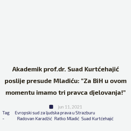
Akademik prof.dr. Suad Kurtćehajić
poslije presude Mladiću: “Za BiH u ovom
momentu imamo tri pravca djelovanja!”
jun 11, 2021
Tag 
Evropski sud za ljudska prava u Strazburu
- 
Radovan Karadžić
Ratko Mladić
Suad Kurtćehajić