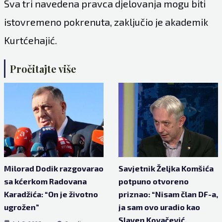
Sva tri navedena pravca djelovanja mogu biti
istovremeno pokrenuta, zaključio je akademik
Kurtćehajić.
Pročitajte više
Milorad Dodik razgovarao
Savjetnik Željka Komšića
sa kćerkom Radovana
potpuno otvoreno
Karadžića: “On je životno
priznao: “Nisam član DF-a,
ugrožen”
ja sam ovo uradio kao
Slaven Kovačević,