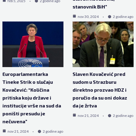
feb 5, 2025
2 godine ago
stanovnik BiH”
nov 30, 2024
2 godine ago
Europarlamentarka
Slaven Kovačević pred
Tineke Strik o slučaju
sudom u Strazburu
Kovačević: “Količina
direktno prozvao HDZ i
pritiska koju države i
poručio da su oni dokaz
institucije vrše na sud da
da je žrtva
poništi presudu je
nov 21, 2024
2 godine ago
nečuvena”
nov 21, 2024
2 godine ago