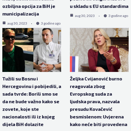
ozbiljna opcija za BiH je
u skladu s EU standardima
municipalizacija
aug 30, 2023
3 godine ago
aug 30, 2023
3 godine ago
Tužili su Bosnu i
Željka Cvijanović burno
Hercegovinu i pobijedili, a
reagovala zbog
sada tvrde: Borili smo se
Evropskog suda za
da ne bude važno kako se
ljudska prava, nazvala
zovete, koje ste
presudu Kovačević
nacionalosti ili iz kojeg
besmislenom: Uvjerena
dijela BiH dolazite
kako neće biti provedena