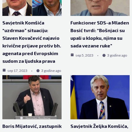
Savjetnik Komšića
Funkcioner SDS-a Mladen
“uzdrmao” situaciju:
Bosić tvrdi: “Bošnjaci su
Slaven Kovačević najavio
upali u klopku, njima su
krivične prijave protiv bh.
sada vezane ruke”
agenata pred Evropskim
sep 5, 2023
3 godine ago
sudom za ljudska prava
sep 17, 2023
3 godine ago
Boris Mijatović, zastupnik
Savjetnik Željka Komšića,