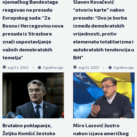
njemačkog Bundestaga
Slaven Kovačević
reagovao na presudu
“otvorio karte” nakon
Evropskog suda: “Za
presude: “Ovo je borba
Bosnu i Hercegovinu nova
između demokratskih
presuda iz Strazbura
vrijednosti, protiv
znači uspostavljanje
elemenata totalitarizma i
važnih demokratskih
autokratskih tendencija u
temelja”
BiH”
aug 31, 2023
3 godine ago
aug 31, 2023
3 godine ago
Brutalno poklapanje,
Miro Lazović žustro
Željko Komšić žestoko
nakon izjava američkog