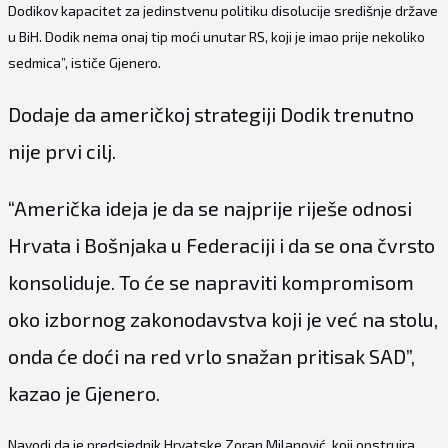
Dodikov kapacitet za jedinstvenu politiku disolucije središnje države
u BiH. Dodik nema onaj tip moći unutar RS, koji je imao prije nekoliko
sedmica”, ističe Gjenero.
Dodaje da američkoj strategiji Dodik trenutno
nije prvi cilj.
“Američka ideja je da se najprije riješe odnosi
Hrvata i Bošnjaka u Federaciji i da se ona čvrsto
konsoliduje. To će se napraviti kompromisom
oko izbornog zakonodavstva koji je već na stolu,
onda će doći na red vrlo snažan pritisak SAD”,
kazao je Gjenero.
Navodi da je predsjednik Hrvatske Zoran Milanović, koji opstruira