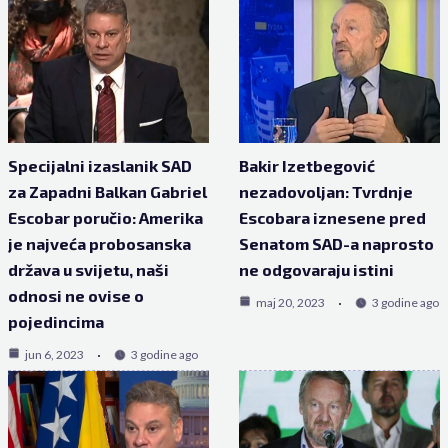
Specijalni izaslanik SAD
Bakir Izetbegović
za Zapadni Balkan Gabriel
nezadovoljan: Tvrdnje
Escobar poručio: Amerika
Escobara iznesene pred
je najveća probosanska
Senatom SAD-a naprosto
država u svijetu, naši
ne odgovaraju istini
odnosi ne ovise o
maj 20, 2023
3 godine ago
pojedincima
jun 6, 2023
3 godine ago