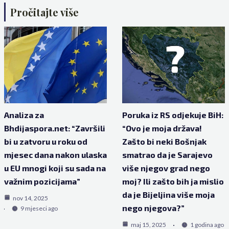
Pročitajte više
Analiza za
Poruka iz RS odjekuje BiH:
Bhdijaspora.net: “Završili
“Ovo je moja država!
bi u zatvoru u roku od
Zašto bi neki Bošnjak
mjesec dana nakon ulaska
smatrao da je Sarajevo
u EU mnogi koji su sada na
više njegov grad nego
važnim pozicijama”
moj? Ili zašto bih ja mislio
da je Bijeljina više moja
nov 14, 2025
nego njegova?”
9 mjeseci ago
maj 15, 2025
1 godina ago