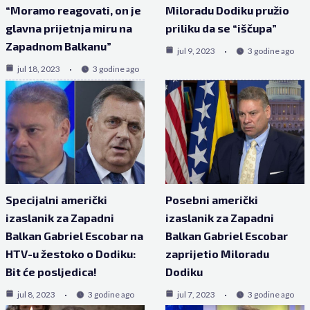
“Moramo reagovati, on je
Miloradu Dodiku pružio
glavna prijetnja miru na
priliku da se “iščupa”
Zapadnom Balkanu”
jul 9, 2023
3 godine ago
jul 18, 2023
3 godine ago
Specijalni američki
Posebni američki
izaslanik za Zapadni
izaslanik za Zapadni
Balkan Gabriel Escobar na
Balkan Gabriel Escobar
HTV-u žestoko o Dodiku:
zaprijetio Miloradu
Bit će posljedica!
Dodiku
jul 8, 2023
3 godine ago
jul 7, 2023
3 godine ago