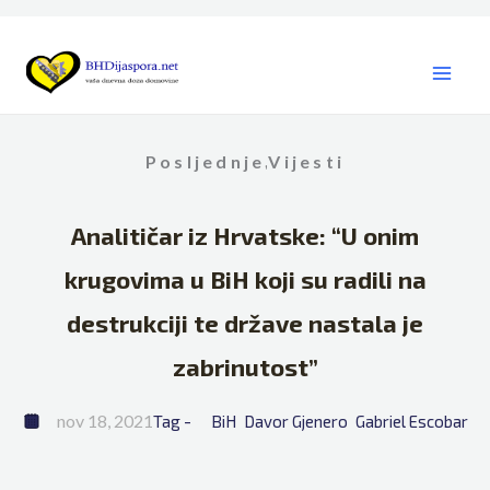
Skip
to
content
Posljednje
Vijesti
,
Analitičar iz Hrvatske: “U onim
krugovima u BiH koji su radili na
destrukciji te države nastala je
zabrinutost”
nov 18, 2021
Tag - 
BiH
Davor Gjenero
Gabriel Escobar