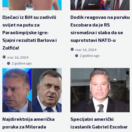
Dječaci iz BiH su zadivili
Dodik reagovao na poruku
svijet na putu za
Escobara da je RS
Paraolimpijske igre:
siromašna i slaba da se
Sjajni rezultati Barlova i
suprotstavi NATO-u
Zulfića!
mar 16, 2024
2 godine ago
mar 16, 2024
2 godine ago
Najdirektnija američka
Specijalni američki
poruka za Milorada
izaslanik Gabriel Escobar