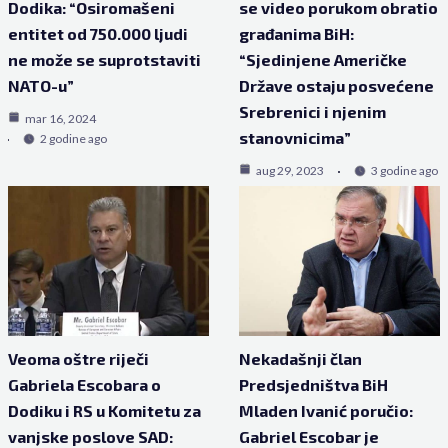
Dodika: “Osiromašeni
se video porukom obratio
entitet od 750.000 ljudi
građanima BiH:
ne može se suprotstaviti
“Sjedinjene Američke
NATO-u”
Države ostaju posvećene
Srebrenici i njenim
mar 16, 2024
stanovnicima”
2 godine ago
aug 29, 2023
3 godine ago
Veoma oštre riječi
Nekadašnji član
Gabriela Escobara o
Predsjedništva BiH
Dodiku i RS u Komitetu za
Mladen Ivanić poručio:
vanjske poslove SAD:
Gabriel Escobar je