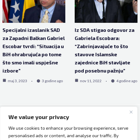
Specijalni izaslanik SAD
Iz SDA stigao odgovor za
za Zapadni Balkan Gabriel
Gabriela Escobara:
Escobar tvrdi: “Situacija u
“Zabrinjavajuće to što
BiH ohrabrujuća po tome
stavove Islamske
što smo imali uspješne
zajednice BiH stavljate
izbore”
pod posebnu pažnju”
maj 3, 2023
3 godine ago
nov 11, 2022
4 godine ago
We value your privacy
Copyright © 2026 Bh Dijaspora.
We use cookies to enhance your browsing experience, serve
O nama
personalised ads or content, and analyse our traffic. By
Marketing