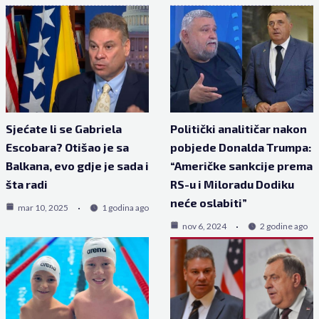
Sjećate li se Gabriela
Politički analitičar nakon
Escobara? Otišao je sa
pobjede Donalda Trumpa:
Balkana, evo gdje je sada i
“Američke sankcije prema
šta radi
RS-u i Miloradu Dodiku
neće oslabiti”
mar 10, 2025
1 godina ago
nov 6, 2024
2 godine ago