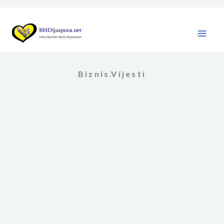
Skip
to
content
Biznis
Vijesti
,