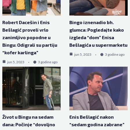
Robert Dacešin i Enis
Bingo iznenadio bh.
Bešlagić proveli vrlo
glumca: Pogledajte kako
zanimljivo popodne u
izgleda “dom” Enisa
Bingu: Odigrali su partiju
Bešlagića u supermarketu
“kofer karlinga”
jun 5, 2023
3 godine ago
jun 5, 2023
3 godine ago
Život u Bingu na sedam
Enis Bešlagić nakon
dana: Počinje “dovoljno
“sedam godina zabrane”