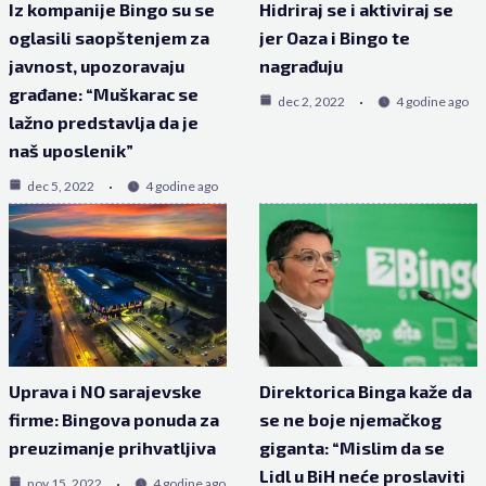
Iz kompanije Bingo su se
Hidriraj se i aktiviraj se
oglasili saopštenjem za
jer Oaza i Bingo te
javnost, upozoravaju
nagrađuju
građane: “Muškarac se
dec 2, 2022
4 godine ago
lažno predstavlja da je
naš uposlenik”
dec 5, 2022
4 godine ago
Uprava i NO sarajevske
Direktorica Binga kaže da
firme: Bingova ponuda za
se ne boje njemačkog
preuzimanje prihvatljiva
giganta: “Mislim da se
Lidl u BiH neće proslaviti
nov 15, 2022
4 godine ago