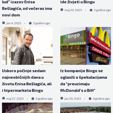
lud” izazov Enisa
ide živjeti u Bingu
Bešlagića, od večeras ima
maj 30, 2023
3 godine ago
novi dom
jun 4, 2023
3 godine ago
Uskoro počinje sedam
Iz kompanije Bingo se
najneobičnijih dana u
oglasili o špekulacijama
životu Enisa Bešlagića, ali
da “preuzimaju
i hipermarketa Bingo
McDonald's u BiH”
maj 27, 2023
3 godine ago
jan 30, 2023
4 godine ago