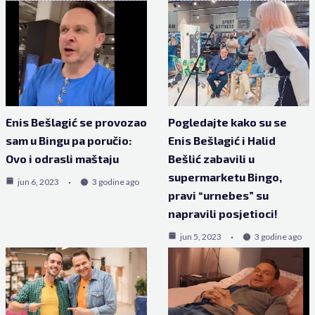
Enis Bešlagić se provozao
Pogledajte kako su se
sam u Bingu pa poručio:
Enis Bešlagić i Halid
Ovo i odrasli maštaju
Bešlić zabavili u
supermarketu Bingo,
jun 6, 2023
3 godine ago
pravi “urnebes” su
napravili posjetioci!
jun 5, 2023
3 godine ago