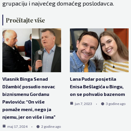
grupaciju i najvećeg domaćeg poslodavca.
Pročitajte više
Vlasnik Binga Senad
Lana Pudar posjetila
Džambić posudio novac
Enisa Bešlagića u Bingu,
biznismenu Gordanu
on se pohvalio bazenom
Pavloviću: “On više
jun 7, 2023
3 godine ago
pomaže meni, nego ja
njemu, jer on više i ima”
maj 17, 2024
2 godine ago