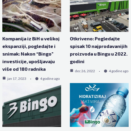
Kompanija iz BiH u velikoj
Otkriveno: Pogledajte
ekspanziji, pogledajte i
spisak 10 najprodavanijih
snimak: Nakon “Bingo”
proizvoda u Bingu u 2022.
investicije, upošljavaju
godini
više od 180 radnika
dec 26, 2022
4 godine ago
jan 17, 2023
4 godine ago