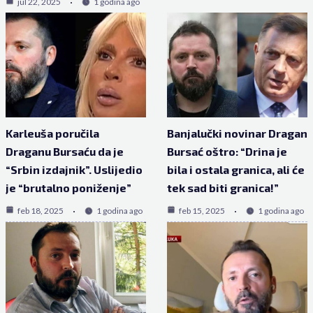
jul 22, 2025
1 godina ago
Karleuša poručila
Banjalučki novinar Dragan
Draganu Bursaću da je
Bursać oštro: “Drina je
“Srbin izdajnik”. Uslijedio
bila i ostala granica, ali će
je “brutalno poniženje”
tek sad biti granica!”
feb 18, 2025
1 godina ago
feb 15, 2025
1 godina ago