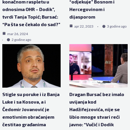
konačnom raspletu u
“odjekuje” Bosnom i
odnosima OHR – Dodik”,
Hercegovinom i
tvrdi Tanja Topić; Bursać:
dijasporom
“Pa šta se čekalo do sad?”
apr 22, 2023
3 godine ago
mar 26, 2024
2 godine ago
Stigle su poruke i iz Banja
Dragan Bursać bez imalo
Luke i sa Kosova, a i
uvijanja kod
Čedomir Jovanović je
Hadžifejzovića, nije se
emotivnim obraćanjem
libio mnoge stvari reći
čestitao građanima
javno: “Vučić i Dodik