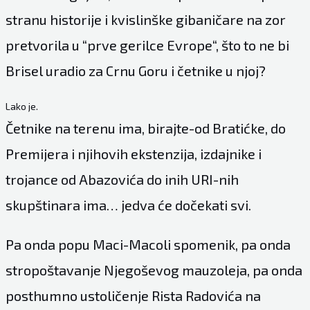
stranu historije i kvislinške gibaničare na zor
pretvorila u “prve gerilce Evrope“, što to ne bi
Brisel uradio za Crnu Goru i četnike u njoj?
Lako je.
Četnike na terenu ima, birajte-od Bratićke, do
Premijera i njihovih ekstenzija, izdajnike i
trojance od Abazovića do inih URI-nih
skupštinara ima… jedva će dočekati svi.
Pa onda popu Maci-Macoli spomenik, pa onda
stropoštavanje Njegoševog mauzoleja, pa onda
posthumno ustoličenje Rista Radovića na