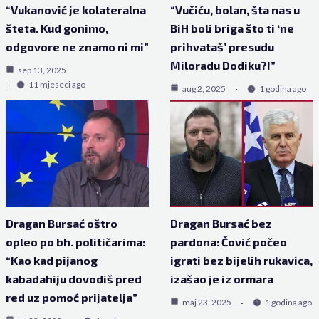
“Vukanović je kolateralna
“Vučiću, bolan, šta nas u
šteta. Kud gonimo,
BiH boli briga što ti ‘ne
odgovore ne znamo ni mi”
prihvataš’ presudu
Miloradu Dodiku?!”
sep 13, 2025
11 mjeseci ago
aug 2, 2025
1 godina ago
Dragan Bursać oštro
Dragan Bursać bez
opleo po bh. političarima:
pardona: Čović počeo
“Kao kad pijanog
igrati bez bijelih rukavica,
kabadahiju dovodiš pred
izašao je iz ormara
red uz pomoć prijatelja”
maj 23, 2025
1 godina ago