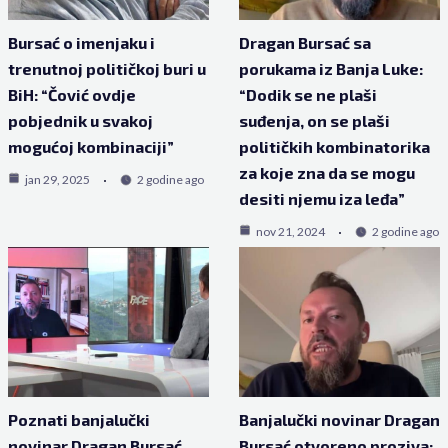
Bursać o imenjaku i
Dragan Bursać sa
trenutnoj političkoj buri u
porukama iz Banja Luke:
BiH: “Čović ovdje
“Dodik se ne plaši
pobjednik u svakoj
suđenja, on se plaši
mogućoj kombinaciji”
političkih kombinatorika
za koje zna da se mogu
jan 29, 2025
2 godine ago
desiti njemu iza leđa”
nov 21, 2024
2 godine ago
Poznati banjalučki
Banjalučki novinar Dragan
novinar Dragan Bursać
Bursać otvoreno proziva: