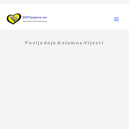
Skip
to
content
Posljednje
Kolumna
Vijesti
,
,