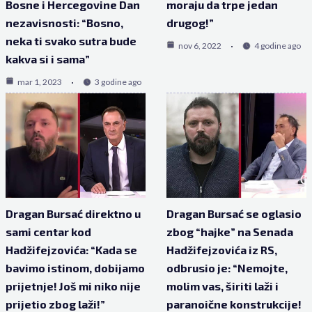
Bosne i Hercegovine Dan
moraju da trpe jedan
nezavisnosti: “Bosno,
drugog!”
neka ti svako sutra bude
nov 6, 2022
4 godine ago
kakva si i sama”
mar 1, 2023
3 godine ago
Dragan Bursać direktno u
Dragan Bursać se oglasio
sami centar kod
zbog “hajke” na Senada
Hadžifejzovića: “Kada se
Hadžifejzovića iz RS,
bavimo istinom, dobijamo
odbrusio je: “Nemojte,
prijetnje! Još mi niko nije
molim vas, širiti laži i
prijetio zbog laži!”
paranoične konstrukcije!