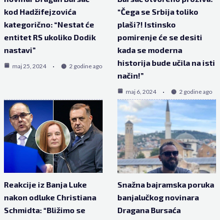
kod Hadžifejzovića
“Čega se Srbija toliko
kategorično: “Nestat će
plaši?! Istinsko
entitet RS ukoliko Dodik
pomirenje će se desiti
nastavi”
kada se moderna
historija bude učila na isti
maj 25, 2024
2 godine ago
način!”
maj 6, 2024
2 godine ago
Reakcije iz Banja Luke
Snažna bajramska poruka
nakon odluke Christiana
banjalučkog novinara
Schmidta: “Bližimo se
Dragana Bursaća