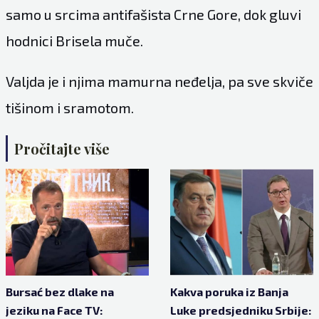
samo u srcima antifašista Crne Gore, dok gluvi
hodnici Brisela muče.
Valjda je i njima mamurna neđelja, pa sve skviče
tišinom i sramotom.
Pročitajte više
Bursać bez dlake na
Kakva poruka iz Banja
jeziku na Face TV:
Luke predsjedniku Srbije: