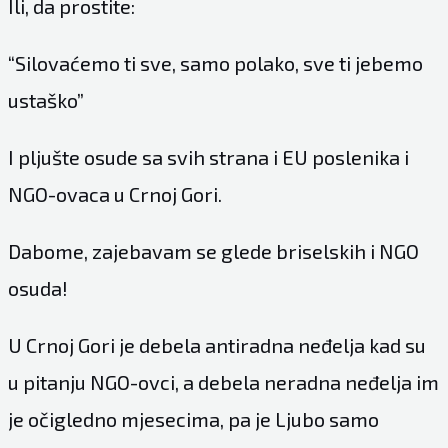
Ili, da prostite:
“Silovaćemo ti sve, samo polako, sve ti jebemo
ustaško”
I pljušte osude sa svih strana i EU poslenika i
NGO-ovaca u Crnoj Gori.
Dabome, zajebavam se glede briselskih i NGO
osuda!
U Crnoj Gori je debela antiradna neđelja kad su
u pitanju NGO-ovci, a debela neradna neđelja im
je očigledno mjesecima, pa je Ljubo samo