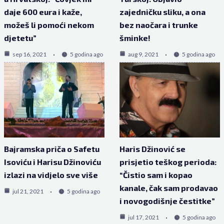
daje 600 eura i kaže,
zajedničku sliku, a ona
možeš li pomoći nekom
bez naočara i trunke
djetetu”
šminke!
sep 16, 2021
5 godina ago
aug 9, 2021
5 godina ago
Bajramska priča o Safetu
Haris Džinović se
Isoviću i Harisu Džinoviću
prisjetio teškog perioda:
izlazi na vidjelo sve više
“Čistio sam i kopao
kanale, čak sam prodavao
jul 21, 2021
5 godina ago
i novogodišnje čestitke”
jul 17, 2021
5 godina ago