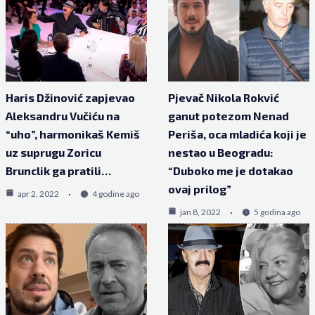
Haris Džinović zapjevao
Pjevač Nikola Rokvić
Aleksandru Vučiću na
ganut potezom Nenad
“uho”, harmonikaš Kemiš
Periša, oca mladića koji je
uz suprugu Zoricu
nestao u Beogradu:
Brunclik ga pratili…
“Duboko me je dotakao
ovaj prilog”
apr 2, 2022
4 godine ago
jan 8, 2022
5 godina ago