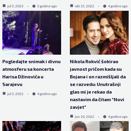
jul 3, 2023
3 godine ago
okt 15, 2022
4 godine ago
Pogledajte snimak i divnu
Nikola Rokvić šokirao
atmosferu sa koncerta
javnost pričom kada su
Harisa Džinovića u
Bojana i on razmišljali da
Sarajevu
se razvedu: Unutrašnji
glas mi je rekao da
jul 3, 2022
4 godine ago
nastavim da čitam “Novi
zavjet”
jun 10, 2022
4 godine ago