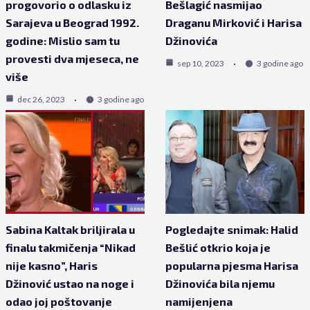
progovorio o odlasku iz
Bešlagić nasmijao
Sarajeva u Beograd 1992.
Draganu Mirković i Harisa
godine: Mislio sam tu
Džinovića
provesti dva mjeseca, ne
sep 10, 2023
3 godine ago
više
dec 26, 2023
3 godine ago
Sabina Kaltak briljirala u
Pogledajte snimak: Halid
finalu takmičenja “Nikad
Bešlić otkrio koja je
nije kasno”, Haris
popularna pjesma Harisa
Džinović ustao na noge i
Džinovića bila njemu
odao joj poštovanje
namijenjena