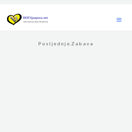
Skip
to
content
Posljednje
Zabava
,