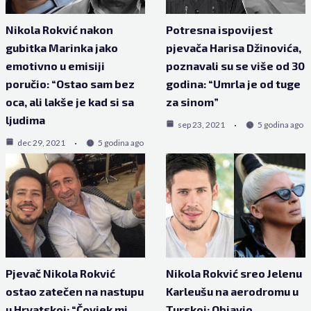
Nikola Rokvić nakon
Potresna ispovijest
gubitka Marinka jako
pjevača Harisa Džinovića,
emotivno u emisiji
poznavali su se više od 30
poručio: “Ostao sam bez
godina: “Umrla je od tuge
oca, ali lakše je kad si sa
za sinom”
ljudima
sep 23, 2021
5 godina ago
dec 29, 2021
5 godina ago
Pjevač Nikola Rokvić
Nikola Rokvić sreo Jelenu
ostao zatečen na nastupu
Karleušu na aerodromu u
u Hrvatskoj: “Čovjek mi
Turskoj: Objavio