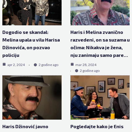
Dogodio se skandal:
Haris i Melina zvanično
Melina upala u vilu Harisa
razvedeni, on sa suzama u
Džinovića, on pozvao
očima: Nikakva je žena,
policiju
nju zanimaju samo pare…
apr 2, 2024
2 godine ago
mar 28, 2024
2 godine ago
Haris Džinović javno
Pogledajte kako je Enis