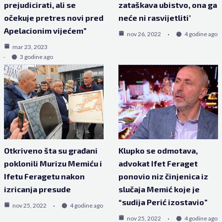
prejudicirati, ali se
zataškava ubistvo, ona ga
očekuje pretres novi pred
neće ni rasvijetliti’
Apelacionim vijećem”
nov 26, 2022
4 godine ago
mar 23, 2023
3 godine ago
Otkriveno šta su građani
Klupko se odmotava,
poklonili Murizu Memiću i
advokat Ifet Feraget
Ifetu Feragetu nakon
ponovio niz činjenica iz
izricanja presude
slučaja Memić koje je
“sudija Perić izostavio”
nov 25, 2022
4 godine ago
nov 25, 2022
4 godine ago