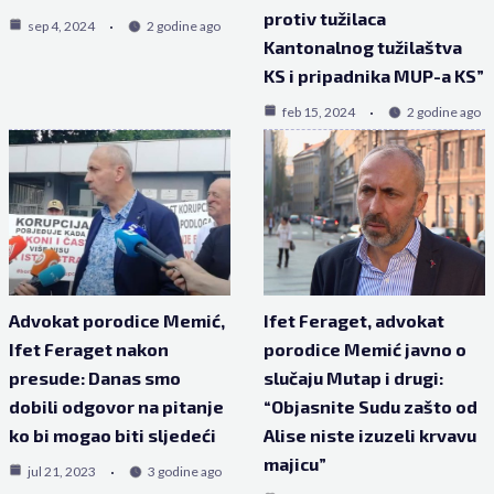
protiv tužilaca
sep 4, 2024
2 godine ago
Kantonalnog tužilaštva
KS i pripadnika MUP-a KS”
feb 15, 2024
2 godine ago
Advokat porodice Memić,
Ifet Feraget, advokat
Ifet Feraget nakon
porodice Memić javno o
presude: Danas smo
slučaju Mutap i drugi:
dobili odgovor na pitanje
“Objasnite Sudu zašto od
ko bi mogao biti sljedeći
Alise niste izuzeli krvavu
majicu”
jul 21, 2023
3 godine ago