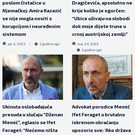
poslom čistačice u
Dragičevića, apsolutno ne
Njemačkoj: Amira Kazazić
krije koliko je ogorčen:
se nije mogla nositi s
“Ubice uživaju na slobodi
korupcijom i neuređenim
dok moje dijete trune u
sistemom
crnoj austrijskoj zemlji”
apr 6, 2023
3 godine ago
mar 24, 2023
3 godine ago
Ukinuta oslobađajuća
Advokat porodice Memić
presuda u slučaju “Dženan
Ifet Feraget u brutalno
Memić”, oglasio se Ifet
iskrenom obraćanju
Feraget: “Nećemo ništa
upozorio sve: ‘Ako država