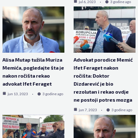
jul 6, 2023
3 godine ago
Alisa Mutap tužila Muriza
Advokat porodice Memić
Memića, pogledajte šta je
Ifet Feraget nakon
nakon ročišta rekao
ročišta: Doktor
advokat Ifet Feraget
Dizdarević je bio
rezolutan i rekao ovdje
jun 13, 2023
3 godine ago
ne postoji potres mozga
jun 7, 2023
3 godine ago