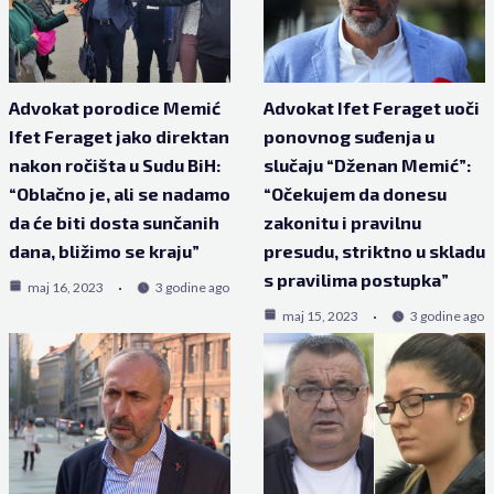
Advokat porodice Memić
Advokat Ifet Feraget uoči
Ifet Feraget jako direktan
ponovnog suđenja u
nakon ročišta u Sudu BiH:
slučaju “Dženan Memić”:
“Oblačno je, ali se nadamo
“Očekujem da donesu
da će biti dosta sunčanih
zakonitu i pravilnu
dana, bližimo se kraju”
presudu, striktno u skladu
s pravilima postupka”
maj 16, 2023
3 godine ago
maj 15, 2023
3 godine ago