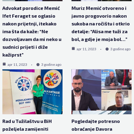
Advokat porodice Memić
Muriz Memić otvoreno i
Ifet Feraget se oglasio
javno progovorio nakon
nakon prijetnji, itekako
sukoba na ročištu i otkrio
ima šta da kaže: “Ne
detalje: “Alisa me tuži za
dozvoljavam da mi neko u
bol, a gdje je moja bol…”
sudnici prijeti i diže
apr 11, 2023
3 godine ago
kažiprst”
apr 11, 2023
3 godine ago
Rad u Tužilaštvu u BiH
Pogledajte potresno
poželjela zamijeniti
obraćanje Davora