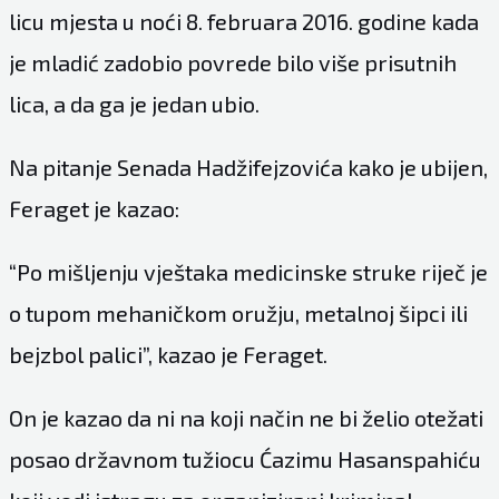
licu mjesta u noći 8. februara 2016. godine kada
je mladić zadobio povrede bilo više prisutnih
lica, a da ga je jedan ubio.
Na pitanje Senada Hadžifejzovića kako je ubijen,
Feraget je kazao:
“Po mišljenju vještaka medicinske struke riječ je
o tupom mehaničkom oružju, metalnoj šipci ili
bejzbol palici”, kazao je Feraget.
On je kazao da ni na koji način ne bi želio otežati
posao državnom tužiocu Ćazimu Hasanspahiću