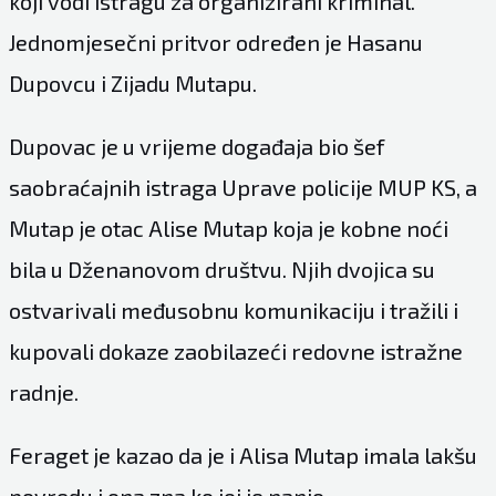
koji vodi istragu za organizirani kriminal.
Jednomjesečni pritvor određen je Hasanu
Dupovcu i Zijadu Mutapu.
Dupovac je u vrijeme događaja bio šef
saobraćajnih istraga Uprave policije MUP KS, a
Mutap je otac Alise Mutap koja je kobne noći
bila u Dženanovom društvu. Njih dvojica su
ostvarivali međusobnu komunikaciju i tražili i
kupovali dokaze zaobilazeći redovne istražne
radnje.
Feraget je kazao da je i Alisa Mutap imala lakšu
povredu i ona zna ko joj je nanio.