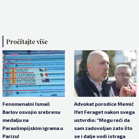
Pročitajte više
Fenomenalni Ismail
Advokat porodice Memić
Barlov osvojio srebrenu
Ifet Feraget nakon svega
medalju na
ustvrdio: “Mogu reći da
Paraolimpijskim igrama u
sam zadovoljan zato što
Parizu!
se i dalje vodi istraga