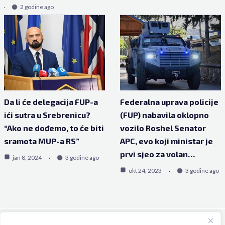
2 godine ago
Da li će delegacija FUP-a
Federalna uprava policije
ići sutra u Srebrenicu?
(FUP) nabavila oklopno
“Ako ne dođemo, to će biti
vozilo Roshel Senator
sramota MUP-a RS”
APC, evo koji ministar je
prvi sjeo za volan…
jan 8, 2024
3 godine ago
okt 24, 2023
3 godine ago