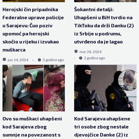
Herojski čin pripadnika
Šokantni detalji:
Federalne uprave policije
Uhapšeni u BiH tvrdio na
u Sarajevu: Čuo poziv
TikToku da drži Danku (2)
upomoć pa herojski
iz Srbije u podrumu,
skočio u rijeku i izvukao
utvrđeno da je lagao
muškarca
mar 28, 2024
2 godine ago
jun 14, 2024
2 godine ago
Ovo su muškaci uhapšeni
Kod Sarajeva uhapšene
kod Sarajeva zbog
tri osobe zbog nestale
sumnje na povezanost s
djevojčice Danke (2) iz