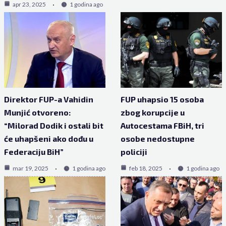
apr 23, 2025
1 godina ago
Direktor FUP-a Vahidin
FUP uhapsio 15 osoba
Munjić otvoreno:
zbog korupcije u
“Milorad Dodik i ostali bit
Autocestama FBiH, tri
će uhapšeni ako dođu u
osobe nedostupne
Federaciju BiH”
policiji
mar 19, 2025
1 godina ago
feb 18, 2025
1 godina ago