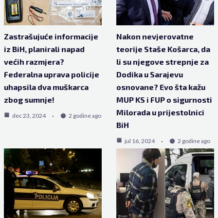
Zastrašujuće informacije
Nakon nevjerovatne
iz BiH, planirali napad
teorije Staše Košarca, da
većih razmjera?
li su njegove strepnje za
Federalna uprava policije
Dodika u Sarajevu
uhapsila dva muškarca
osnovane? Evo šta kažu
zbog sumnje!
MUP KS i FUP o sigurnosti
Milorada u prijestolnici
dec 23, 2024
2 godine ago
BiH
jul 16, 2024
2 godine ago