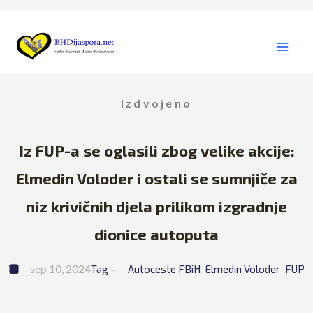
Skip
to
content
Izdvojeno
Iz FUP-a se oglasili zbog velike akcije:
Elmedin Voloder i ostali se sumnjiče za
niz krivičnih djela prilikom izgradnje
dionice autoputa
sep 10, 2024
Tag - 
Autoceste FBiH
Elmedin Voloder
FUP