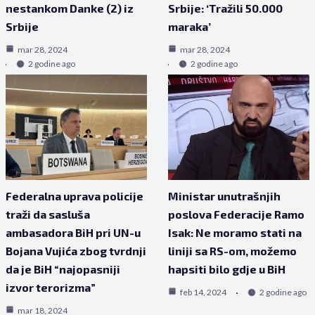
nestankom Danke (2) iz
Srbije: ‘Tražili 50.000
Srbije
maraka’
mar 28, 2024
mar 28, 2024
2 godine ago
2 godine ago
Federalna uprava policije
Ministar unutrašnjih
traži da sasluša
poslova Federacije Ramo
ambasadora BiH pri UN-u
Isak: Ne moramo stati na
Bojana Vujića zbog tvrdnji
liniji sa RS-om, možemo
da je BiH “najopasniji
hapsiti bilo gdje u BiH
izvor terorizma”
feb 14, 2024
2 godine ago
mar 18, 2024