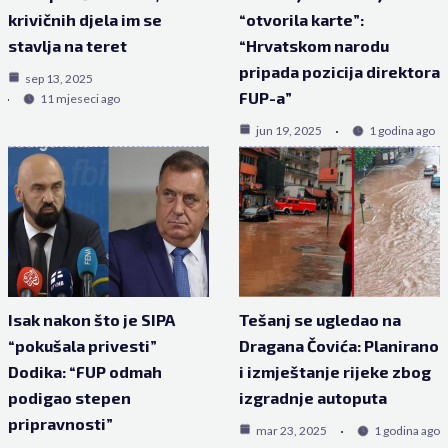
krivičnih djela im se
“otvorila karte”:
stavlja na teret
“Hrvatskom narodu
pripada pozicija direktora
sep 13, 2025
FUP-a”
11 mjeseci ago
jun 19, 2025
1 godina ago
Isak nakon što je SIPA
Tešanj se ugledao na
“pokušala privesti”
Dragana Čovića: Planirano
Dodika: “FUP odmah
i izmještanje rijeke zbog
podigao stepen
izgradnje autoputa
pripravnosti”
mar 23, 2025
1 godina ago