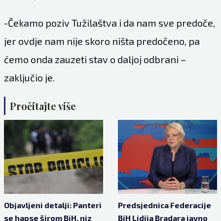
-Čekamo poziv Tužilaštva i da nam sve predoče,
jer ovdje nam nije skoro ništa predočeno, pa
ćemo onda zauzeti stav o daljoj odbrani –
zaključio je.
Pročitajte više
Objavljeni detalji: Panteri
Predsjednica Federacije
se hapse širom BiH, niz
BiH Lidija Bradara javno