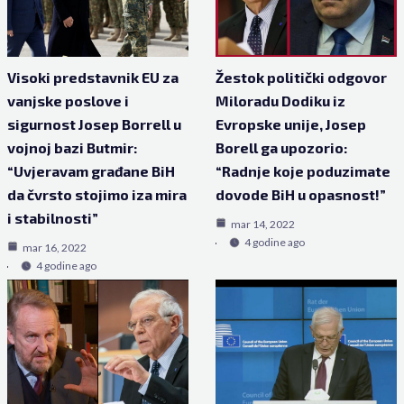
Visoki predstavnik EU za
Žestok politički odgovor
vanjske poslove i
Miloradu Dodiku iz
sigurnost Josep Borrell u
Evropske unije, Josep
vojnoj bazi Butmir:
Borell ga upozorio:
“Uvjeravam građane BiH
“Radnje koje poduzimate
da čvrsto stojimo iza mira
dovode BiH u opasnost!”
i stabilnosti”
mar 14, 2022
4 godine ago
mar 16, 2022
4 godine ago