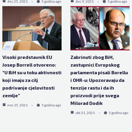
dec 25, 2021
5 godina ago
dec 9, 2021
5 godina ago
Visoki predstavnik EU
Zabrinuti zbog BiH,
Josep Borrell otvoreno:
zastupnici Evropskog
“U BiH su u toku aktivnosti
parlamenta pisali Borellu
koji imaju za cilj
i OHR-u: Upozoravaju da
podrivanje cjelovitosti
tenzije rastu i da ih
zemlje”
proizvodi prije svega
Milorad Dodik
nov 15, 2021
5 godina ago
okt 21, 2021
5 godina ago