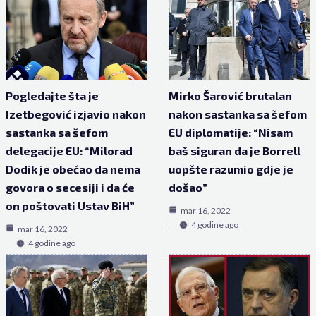
Pogledajte šta je
Mirko Šarović brutalan
Izetbegović izjavio nakon
nakon sastanka sa šefom
sastanka sa šefom
EU diplomatije: “Nisam
delegacije EU: “Milorad
baš siguran da je Borrell
Dodik je obećao da nema
uopšte razumio gdje je
govora o secesiji i da će
došao”
on poštovati Ustav BiH”
mar 16, 2022
4 godine ago
mar 16, 2022
4 godine ago