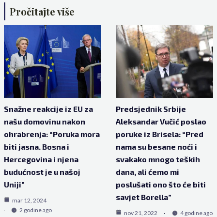
Pročitajte više
Snažne reakcije iz EU za
Predsjednik Srbije
našu domovinu nakon
Aleksandar Vučić poslao
ohrabrenja: “Poruka mora
poruke iz Brisela: “Pred
biti jasna. Bosna i
nama su besane noći i
Hercegovina i njena
svakako mnogo teških
budućnost je u našoj
dana, ali ćemo mi
Uniji”
poslušati ono što će biti
savjet Borella”
mar 12, 2024
2 godine ago
nov 21, 2022
4 godine ago