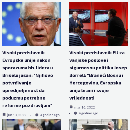
Visoki predstavnik
Visoki predstavnik EU za
Evropske unije nakon
vanjske poslove i
sporazuma bh. lidera u
sigurnosnu politiku Josep
Briselu jasan: “Njihovo
Borrell: “Braneći Bosnu i
potvrđivanje
Hercegovinu, Evropska
opredijeljenost da
unija brani i svoje
poduzmu potrebne
vrijednosti
reforme pozdravljam”
mar 16, 2022
4 godine ago
jun 13, 2022
4 godine ago