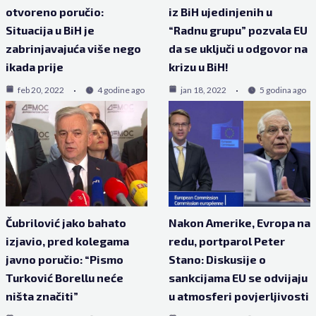
otvoreno poručio:
iz BiH ujedinjenih u
Situacija u BiH je
“Radnu grupu” pozvala EU
zabrinjavajuća više nego
da se uključi u odgovor na
ikada prije
krizu u BiH!
feb 20, 2022
4 godine ago
jan 18, 2022
5 godina ago
Čubrilović jako bahato
Nakon Amerike, Evropa na
izjavio, pred kolegama
redu, portparol Peter
javno poručio: “Pismo
Stano: Diskusije o
Turković Borellu neće
sankcijama EU se odvijaju
ništa značiti”
u atmosferi povjerljivosti