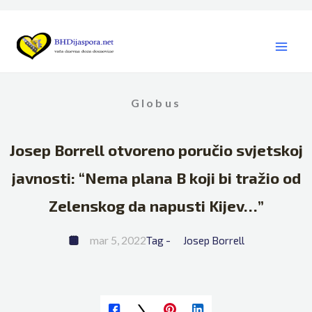
Skip
to
content
Globus
Josep Borrell otvoreno poručio svjetskoj
javnosti: “Nema plana B koji bi tražio od
Zelenskog da napusti Kijev…”
mar 5, 2022
Tag - 
Josep Borrell