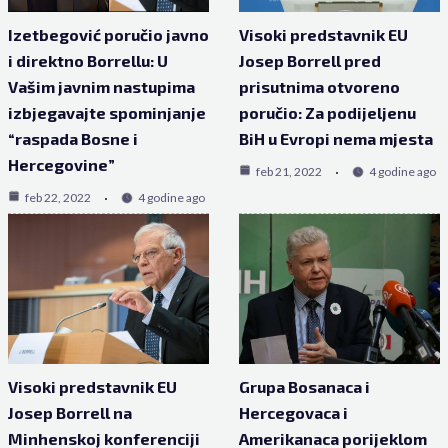
Izetbegović poručio javno
Visoki predstavnik EU
i direktno Borrellu: U
Josep Borrell pred
Vašim javnim nastupima
prisutnima otvoreno
izbjegavajte spominjanje
poručio: Za podijeljenu
“raspada Bosne i
BiH u Evropi nema mjesta
Hercegovine”
feb 21, 2022
4 godine ago
feb 22, 2022
4 godine ago
Visoki predstavnik EU
Grupa Bosanaca i
Josep Borrell na
Hercegovaca i
Minhenskoj konferenciji
Amerikanaca porijeklom